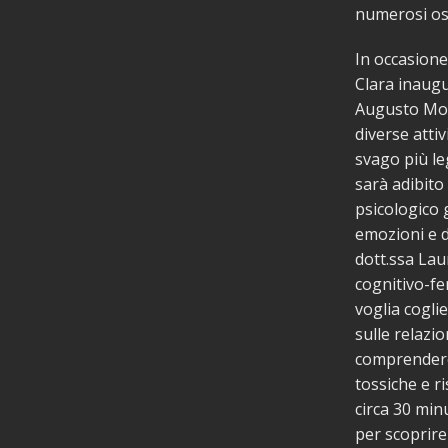
numerosi osp
In occasione
Clara inaugu
Augusto Mom
diverse atti
svago più leg
sarà adibito
psicologico g
emozioni e d
dott.ssa Lau
cognitivo-f
voglia cogli
sulle relazi
comprendere 
tossiche e ri
circa 30 mi
per scoprire