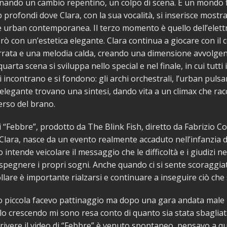
nando un cambio repentino, un colpo di scena. È un mondo f
b profondi dove Clara, con la sua vocalità, si inserisce most
e urban contemporanea. Il terzo momento è quello dell’elett
rò con un’estetica elegante. Clara continua a giocare con il 
errata e una melodia calda, creando una dimensione avvolgen
quarta scena si sviluppa nello special e nel finale, in cui tutti
i incontrano e si fondono: gli archi orchestrali, l’urban pulsa
a elegante trovano una sintesi, dando vita a un climax che ra
verso del brano.
di “Febbre”, prodotto da The Blink Fish, diretto da Fabrizio Co
 Clara, nasce da un evento realmente accaduto nell’infanzia de
intende veicolare il messaggio che le difficoltà e i giudizi n
pegnere i propri sogni. Anche quando ci si sente scoraggiati
ollare è importante rialzarsi e continuare a inseguire ciò che 
 piccola facevo pattinaggio ma dopo una gara andata male 
lo crescendo mi sono resa conto di quanto sia stata sbagliat
crivere il video di “Febbre” è venuto spontaneo, pensavo a q