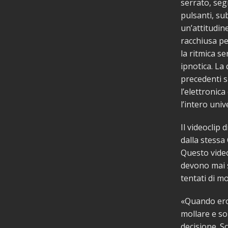
serrato, seg
pulsanti, su
un’attitudin
racchiusa pe
la ritmica s
ipnotica. La 
precedenti s
l’elettronic
l’intero uni
Il videoclip 
dalla stessa
Questo video 
devono mai s
tentati di m
«Quando ero
mollare e so
decisione. S