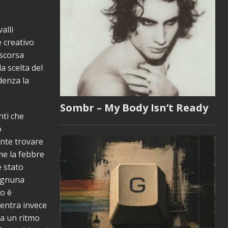
alli
e creativo
 scorsa
a scelta del
denza la
Sombr – My Body Isn’t Ready
nti che
o
ante trovare
ome la febbre
è stato
 ognuna
do è
entra invece
 a un ritmo