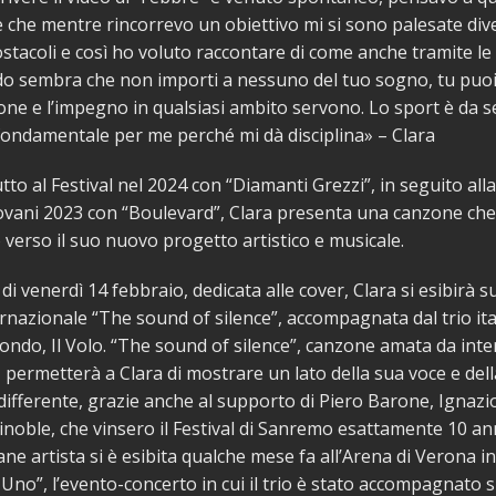
te che mentre rincorrevo un obiettivo mi si sono palesate div
stacoli e così ho voluto raccontare di come anche tramite le
o sembra che non importi a nessuno del tuo sogno, tu puoi 
ne e l’impegno in qualsiasi ambito servono. Lo sport è da 
fondamentale per me perché mi dà disciplina» – Clara
to al Festival nel 2024 con “Diamanti Grezzi”, in seguito alla 
vani 2023 con “Boulevard”, Clara presenta una canzone che 
verso il suo nuovo progetto artistico e musicale.
di venerdì 14 febbraio, dedicata alle cover, Clara si esibirà s
ternazionale “The sound of silence”, accompagnata dal trio ita
ndo, Il Volo. “The sound of silence”, canzone amata da inte
 permetterà a Clara di mostrare un lato della sua voce e del
differente, grazie anche al supporto di Piero Barone, Ignaz
inoble, che vinsero il Festival di Sanremo esattamente 10 ann
vane artista si è esibita qualche mese fa all’Arena di Verona i
r Uno”, l’evento-concerto in cui il trio è stato accompagnato s