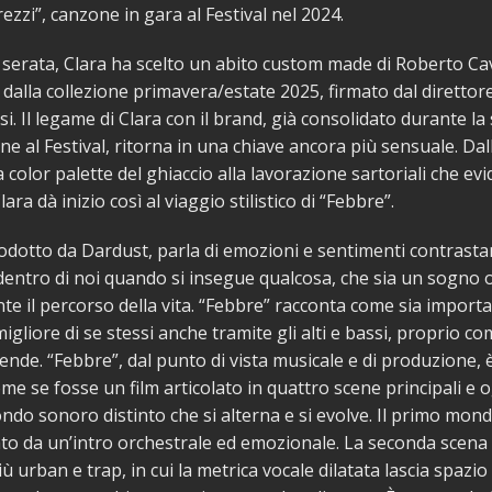
ezzi”, canzone in gara al Festival nel 2024.
 serata, Clara ha scelto un abito custom made di Roberto Cav
dalla collezione primavera/estate 2025, firmato dal direttor
si. Il legame di Clara con il brand, già consolidato durante la
ne al Festival, ritorna in una chiave ancora più sensuale. Dall
 color palette del ghiaccio alla lavorazione sartoriali che evi
lara dà inizio così al viaggio stilistico di “Febbre”.
odotto da Dardust, parla di emozioni e sentimenti contrasta
entro di noi quando si insegue qualcosa, che sia un sogno 
e il percorso della vita. “Febbre” racconta come sia import
igliore di se stessi anche tramite gli alti e bassi, proprio c
cende. “Febbre”, dal punto di vista musicale e di produzione, 
me se fosse un film articolato in quattro scene principali e
do sonoro distinto che si alterna e si evolve. Il primo mon
o da un’intro orchestrale ed emozionale. La seconda scena 
ù urban e trap, in cui la metrica vocale dilatata lascia spazio