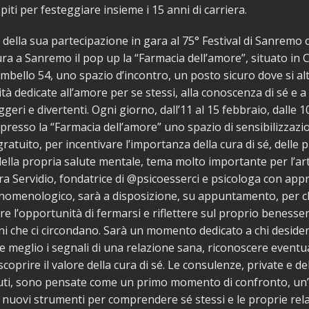
iti per festeggiare insieme i 15 anni di carriera.
 della sua partecipazione in gara al 75° Festival di Sanremo 
ra a Sanremo il pop up la “Farmacia dell’amore”, situato in 
bello 54, uno spazio d’incontro, un posto sicuro dove si a
vità dedicate all’amore per se stessi, alla conoscenza di sé e 
geri e divertenti. Ogni giorno, dall’11 al 15 febbraio, dalle 10
 presso la “Farmacia dell’amore” uno spazio di sensibilizzazi
ratuito, per incentivare l’importanza della cura di sé, delle 
ella propria salute mentale, tema molto importante per l’art
ra Servidio, fondatrice di @psicoesserci e psicologa con app
enomenologico, sarà a disposizione, su appuntamento, per 
ere l’opportunità di fermarsi e riflettere sul proprio beness
oni che ci circondano. Sarà un momento dedicato a chi deside
meglio i segnali di una relazione sana, riconoscere eventu
scoprire il valore della cura di sé. Le consulenze, private e de
nuti, sono pensate come un primo momento di confronto, un
 nuovi strumenti per comprendere sé stessi e le proprie rela