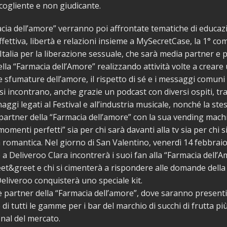
ogliente e non giudicante.
cia dell’amore” verranno poi affrontate tematiche di educaz
ffettiva, libertà e relazioni insieme a MySecretCase, la 1° co
n Italia per la liberazione sessuale, che sarà media partner e
ella “Farmacia dell’Amore” realizzando attività volte a creare
e sfumature dell’amore, il rispetto di sé e i messaggi comun
si incontrano, anche grazie un podcast con diversi ospiti, tra 
ggi legati al Festival e all’industria musicale, nonché la stes
partner della “Farmacia dell’amore” con la sua vending mach
momenti perfetti” sia per chi sarà davanti alla tv sia per chi 
 romantica. Nel giorno di San Valentino, venerdì 14 febbraio
e a Deliveroo Clara incontrerà i suoi fan alla “Farmacia dell’
et&greet e chi si cimenterà a rispondere alle domande della
eliveroo conquisterà uno speciale kit.
 partner della “Farmacia dell’amore”, dove saranno presenti
di tutti le gamme per i bar del marchio di succhi di frutta pi
nal del mercato.