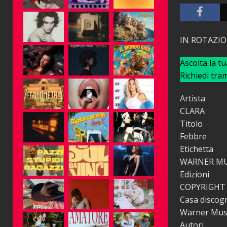
IN ROTAZI
Ascolta la t
Richiedi tra
Artista
CLARA
Titolo
Febbre
Etichetta
WARNER MU
Edizioni
COPYRIGHT
Casa discogr
Warner Music 
Autori