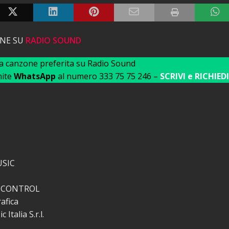
ONE SU
RADIO SOUND
ua canzone preferita su Radio Sound
mite
WhatsApp
al numero 333 75 75 246 –
SCRIVI e RICHIEDI
SIC
 CONTROL
afica
Italia S.r.l.