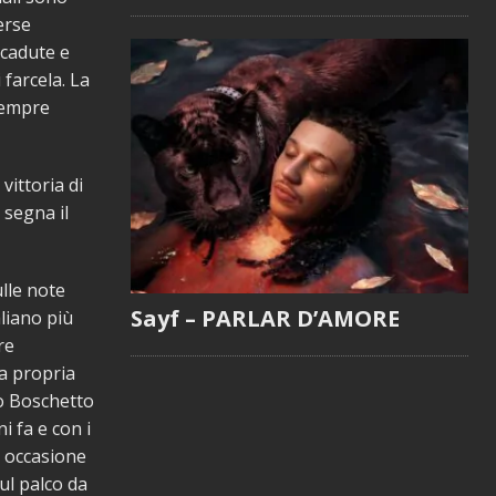
erse
 cadute e
farcela. La
sempre
vittoria di
segna il
ulle note
Sayf – PARLAR D’AMORE
liano più
re
la propria
io Boschetto
i fa e con i
n occasione
ul palco da