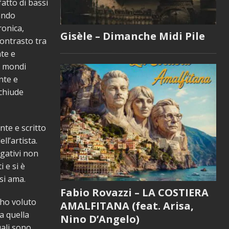
atto di bassi
rando
ronica,
Gisèle – Dimanche Midi Pile
contrasto tra
te e
 i mondi
nte e
cchiude
nte e scritto
ll’artista.
egativi non
 e si è
si ama.
Fabio Rovazzi – LA COSTIERA
ho voluto
AMALFITANA (feat. Arisa,
a quella
Nino D’Angelo)
uali sono