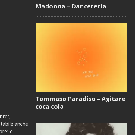
Madonna – Danceteria
Tommaso Paradiso – Agitare
coca cola
bre”,
stabile anche
bre” e