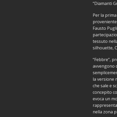
“Diamanti Gr
Per la prima
proveniente 
Fausto Pugli
partecipazio
tessuto nella
silhouette, C
“Febbre”, pr
avvengono d
semplicement
la versione m
che sale e s
concepito co
evoca un mon
rappresentat
nella zona pi