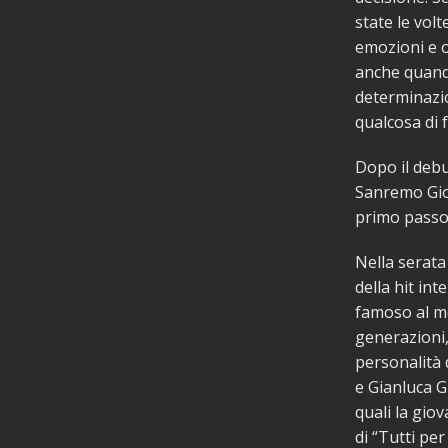
state le vol
emozioni e o
anche quand
determinazio
qualcosa di 
Dopo il debut
Sanremo Gio
primo passo 
Nella serata 
della hit in
famoso al mo
generazioni,
personalità 
e Gianluca G
quali la gio
di “Tutti pe