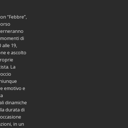
con “Febbre”,
Corso
lterneranno
a momenti di
 alle 19,
one e ascolto
proprie
ista. La
roccio
chiunque
ere emotivo e
ra
ali dinamiche
lla durata di
’occasione
zioni, in un