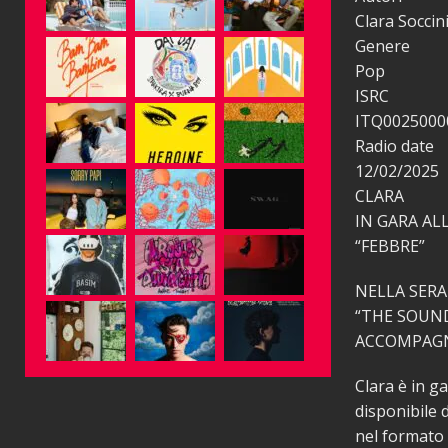
Clara Soccin
Genere
Pop
ISRC
ITQ0025000
Radio date
12/02/2025
CLARA
IN GARA AL
“FEBBRE”
NELLA SERA
“THE SOUND
ACCOMPAGN
Clara è in ga
disponibile 
nel formato 