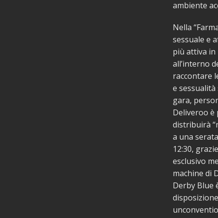
ambiente acc
Nella “Farma
sessuale e a
più attiva i
all’interno d
raccontare l
e sessualità 
gara, persona
Deliveroo è 
distribuirà “
a una serata
12:30, grazi
esclusivo me
machine di D
Derby Blue è
disposizione 
unconventio