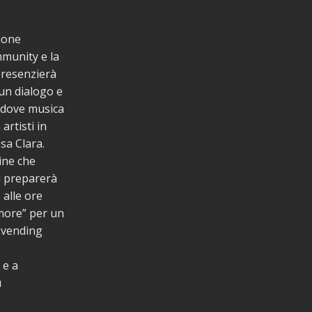
ione
mmunity e la
 presenzierà
 un dialogo e
i dove musica
artisti in
sa Clara.
ine che
si preparerà
 alle ore
Amore” per un
 vending
 e a
ù