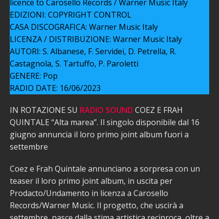
licence to Carosello Records / Warner Music Italy
EDIZIONI: COPYRIGHT CONTROL
CASA DISCOGRAFICA: Warner Music Italy
LICENZA / DISTRIBUZIONE: Warner Music Italy
AUTORI: S. Albanese, F. Servidei, D. Petrella, R.
Castagnola, S. Tartuffo, P. Paroletti
GENERE: Pop
RADIO DATE: 16/06/2023
IN ROTAZIONE SU
RADIO SOUND
COEZ E FRAH
QUINTALE “Alta marea”. Il singolo disponibile dal 16
giugno annuncia il loro primo joint album fuori a
settembre
Coez e Frah Quintale annunciano a sorpresa con un
teaser il loro primo joint album, in uscita per
Prodacto/Undamento in licenza a Carosello
Records/Warner Music. Il progetto, che uscirà a
settembre, nasce dalla stima artistica reciproca, oltre a