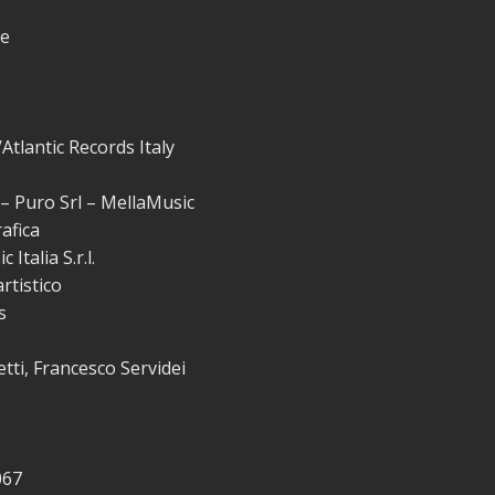
le
tlantic Records Italy
 Puro Srl – MellaMusic
afica
Italia S.r.l.
rtistico
s
etti, Francesco Servidei
067