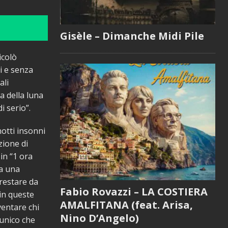
Gisèle – Dimanche Midi Pile
icolò
i e senza
ali
a della luna
i serio”.
otti insonni
zione di
in “1 ora
da una
 restare da
Fabio Rovazzi – LA COSTIERA
in queste
AMALFITANA (feat. Arisa,
ventare chi
Nino D’Angelo)
 unico che