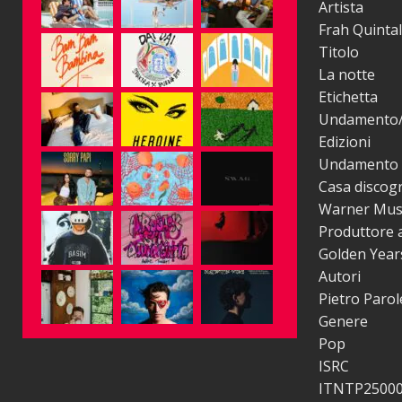
Artista
Frah Quinta
Titolo
La notte
Etichetta
Undamento/A
Edizioni
Undamento –
Casa discogr
Warner Music 
Produttore a
Golden Year
Autori
Pietro Parol
Genere
Pop
ISRC
ITNTP2500