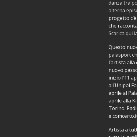
danza tra po
alterna episo
progetto c’è
che raccontan
Scarica qui 
Questo nuovo
palasport ch
l’artista all
nuovo passo 
inizio l’11 a
all’Unipol F
aprile al Pal
aprile alla K
Torino. Radio
e comcerto.it
Artista a tu