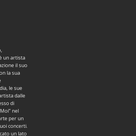
,
 un artista
zione il suo
on la sua
e
ia, le sue
rtista dalle
esso di
 Moi” nel
arte per un
uoi concerti.
cato un lato