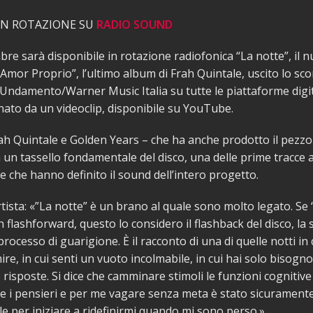
 IN ROTAZIONE SU
RADIO SOUND
bre sarà disponibile in rotazione radiofonica “La notte”, il 
“Amor Proprio”, l’ultimo album di Frah Quintale, uscito lo sc
Undamento/Warner Music Italia su tutte le piattaforme digita
to da un videoclip, disponibile su YouTube.
rah Quintale e Golden Years – che ha anche prodotto il pezzo 
un tassello fondamentale del disco, una delle prime tracce 
 e che hanno definito il sound dell’intero progetto.
rtista: «”La notte” è un brano al quale sono molto legato. Se
flashforward, questo lo considero il flashback del disco, la s
processo di guarigione. È il racconto di una di quelle notti in
ire, in cui senti un vuoto incolmabile, in cui hai solo bisogno
 risposte. Si dice che camminare stimoli le funzioni cognitive 
e i pensieri e per me vagare senza meta è stato sicurament
 per iniziare a ridefinirmi quando mi sono perso.»