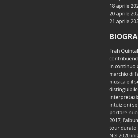
18 aprile 20
20 aprile 20
21 aprile 20
BIOGRA
Frah Quintale
contribuendo
in continuo 
marchio di f
musica e il
distinguibil
interpretazi
intuizioni s
portare nuov
2017, l’album
tour durato 
Nel 2020 ini