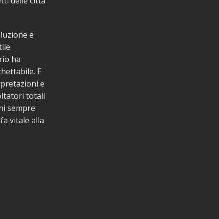
ti delle città
oluzione e
ile
rio ha
hettabile. E
rpretazioni e
tatori totali
ioni sempre
a vitale alla