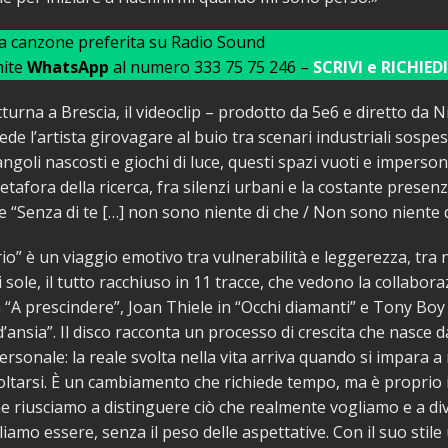
ua canzone preferita su Radio Sound
mite
WhatsApp
al numero 333 75 75 246 –
SCRIVI e RICHIEDI
tturna a Brescia, il videoclip – prodotto da 5e6 e diretto da N
ede l’artista girovagare al buio tra scenari industriali sospes
ngoli nascosti e giochi di luce, questi spazi vuoti e imperson
tafora della ricerca, fra silenzi urbani e la costante presenz
he “Senza di te […] non sono niente di che / Non sono niente d
o” è un viaggio emotivo tra vulnerabilità e leggerezza, tra n
 sole, il tutto racchiuso in 11 tracce, che vedono la collabora
 “A prescindere”, Joan Thiele in “Occhi diamanti” e Tony Boy 
d’ansia”. Il disco racconta un processo di crescita che nasce 
ersonale: la reale svolta nella vita arriva quando si impara a
coltarsi. È un cambiamento che richiede tempo, ma è proprio 
he riusciamo a distinguere ciò che realmente vogliamo e a di
iamo essere, senza il peso delle aspettative. Con il suo stile