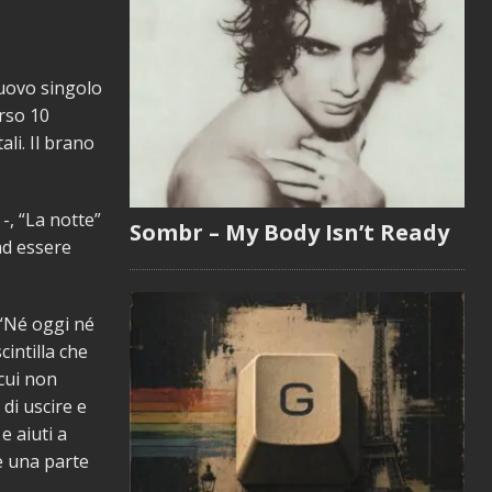
nuovo singolo
orso 10
li. Il brano
-, “La notte”
Sombr – My Body Isn’t Ready
ad essere
 “Né oggi né
cintilla che
 cui non
 di uscire e
e aiuti a
e una parte