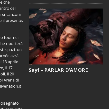
le che
centro del
rsi: canzoni
e il presente.
o tour nei
che riporterà
sti spazi, un
ournée avrà
l 13 aprile
e, il 17
Sayf – PARLAR D’AMORE
li, il 20
pi Arena di
livenation.it
a disegnato