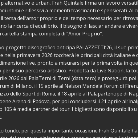
p alternativo e urban, Frah Quintale firma un lavoro versati
di intimi e riflessivi a momenti trascinanti e spensierati. Al 
 il tema dell’amor proprio e del tempo necessario per ritrova
o la ricerca di equilibrio, il bisogno di lasciar andare e viver
la cartella stampa completa di “Amor Proprio”.
 progetto discografico anticipa PALAZZETTI‘26, il suo prim
e nella primavera 2026 toccherà le principali città italiane e 
a dimensione live, pronto a misurarsi per la prima volta in que
per il suo percorso artistico. Prodotta da Live Nation, la t
prile 2026 dal PalaTerni di Terni (data zero) e proseguirà poi i
orum di Milano, il 15 aprile al Nelson Mandela Forum di Firenz
azzo dello Sport di Roma, il 18 aprile al Palapartenope di Napo
ioene Arena di Padova, per poi concludersi il 21 aprile all’Inal
 105 è media partner del tour. I biglietti sono disponibili su 
.
tto tondo, per questa importante occasione Frah Quintale h