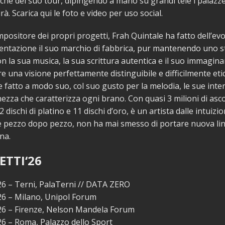
iche del suo tour, dipingendo a mano su grandi tele i palazzet
birà. Scarica qui le foto e video per uso social.
positore dei propri progetti, Frah Quintale ha fatto dell’ev
entazione il suo marchio di fabbrica, pur mantenendo uno st
Con la sua musica, la sua scrittura autentica e il suo immagina
e una visione perfettamente distinguibile e difficilmente etic
 fatto a modo suo, col suo gusto per la melodia, le sue inte
hezza che caratterizza ogni brano. Con quasi 3 milioni di ascol
2 dischi di platino e 11 dischi d’oro, è un artista dalle intuiz
he pezzo dopo pezzo, non ha mai smesso di portare nuova linf
na.
ETTI‘26
26 – Terni, PalaTerni // DATA ZERO
26 – Milano, Unipol Forum
026 – Firenze, Nelson Mandela Forum
26 – Roma, Palazzo dello Sport