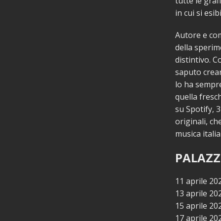
tutte le graf
in cui si esi
Autore e com
della sperim
distintivo. 
saputo crear
lo ha sempre
quella fresc
su Spotify, 3
originali, c
musica italia
PALAZZ
11 aprile 20
13 aprile 20
15 aprile 2
17 aprile 20