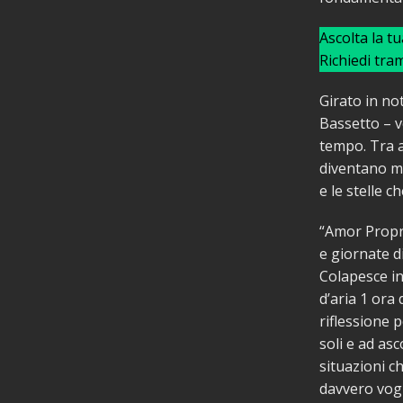
Ascolta la t
Richiedi tra
Girato in no
Bassetto – v
tempo. Tra a
diventano me
e le stelle c
“Amor Propri
e giornate di
Colapesce in
d’aria 1 ora 
riflessione p
soli e ad as
situazioni c
davvero vogl