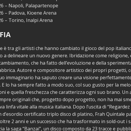
26 – Napoli, Palapartenope
26 – Padova, Kioene Arena
26 – Torino, Inalpi Arena
FIA
 è tra gli artisti che hanno cambiato il gioco del pop italiano
 a delineare un nuovo genere. Ibridazione come religione, è
cambiamento, che ha fatto dell’evoluzione e della sperimenta
abbrica. Autore e compositore artistico dei propri progetti, c
 suo immaginario ha saputo creare una visione perfettament
e. E lo ha sempre fatto a modo suo, col suo gusto per la melod
oni e quella freschezza che caratterizza ogni suo brano. Un a
empre originali che, progetto dopo progetto, non ha mai sm
a linfa vitale alla musica italiana. Dopo l’uscita di “Regardez
 d’esordio certificato triplo disco di platino, Frah Quintale p
oltre 2 anni e un successo che ha trasformato in sold-out i s
zia la saga “Banzai”, un disco composto da 23 tracce e pubbli