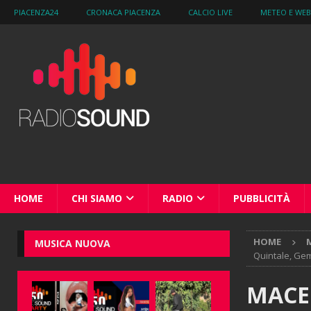
PIACENZA24
CRONACA PIACENZA
CALCIO LIVE
METEO E WE
HOME
CHI SIAMO
RADIO
PUBBLICITÀ
HOME
M
MUSICA NUOVA
Quintale, Gem
MACE 