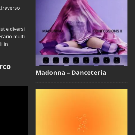
ttraverso
st e diversi
erario multi
i in
rco
Madonna – Danceteria