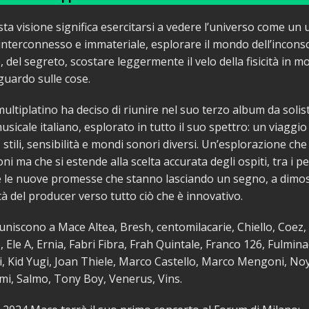
ta visione significa esercitarsi a vedere l’universo come un 
nterconnesso e immateriale, esplorare il mondo dell’inconsc
le, del segreto, scostare leggermente il velo della fisicità in 
sguardo sulle cose.
multiplatino ha deciso di riunire nel suo terzo album da solist
icale italiano, esplorato in tutto il suo spettro: un viaggio
stili, sensibilità e mondi sonori diversi. Un’esplorazione che 
ni ma che si estende alla scelta accurata degli ospiti, tra i p
 e le nuove promesse che stanno lasciando un segno, a dimo
ità del producer verso tutto ciò che è innovativo.
uniscono a Mace Altea, Bresh, centomilacarie, Chiello, Coez
, Ele A, Ernia, Fabri Fibra, Frah Quintale, Franco 126, Fulmina
zi, Kid Yugi, Joan Thiele, Marco Castello, Marco Mengoni, No
i, Salmo, Tony Boy, Venerus, Vins.