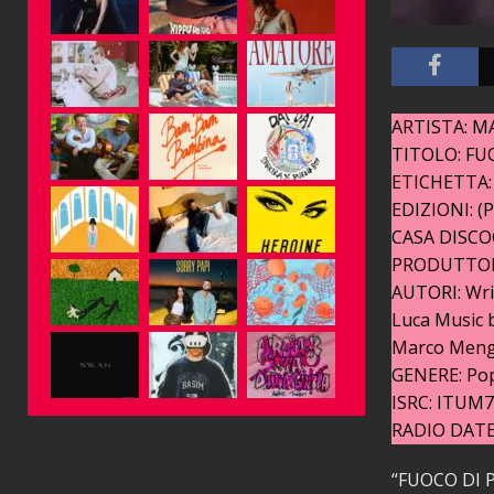
ARTISTA: M
TITOLO: FUO
ETICHETTA: U
EDIZIONI: (P
CASA DISCOGR
PRODUTTORE
AUTORI: Wri
Luca Music 
Marco Mengo
GENERE: Po
ISRC: ITUM
RADIO DATE:
“FUOCO DI PA