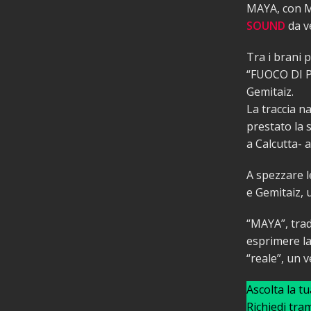
MAYA, con M
SOUND
da v
Tra i brani 
“FUOCO DI PA
Gemitaiz.
La traccia n
prestato la 
a Calcutta- a
A spezzare l
e Gemitaiz, 
“MAYA”, trad
esprimere l
“reale”, un v
Ascolta la t
Richiedi tra