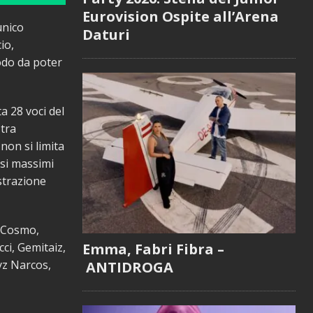
Eurovision Ospite all’Arena
unico
Daturi
io,
modo da poter
a 28 voci del
 tra
non si limita
esi massimi
strazione
, Cosmo,
Emma, Fabri Fibra –
cci, Gemitaiz,
yz Narcos,
ANTIDROGA