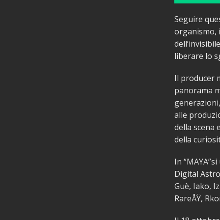
Seguire ques
organismo, i
dell’invisibi
liberare lo 
Il producer 
panorama mus
generazioni, 
alle produzio
della scena
della curios
In “MAYA”si 
Digital Astro
Guè, Iako, I
RareÅŸ, Rkom