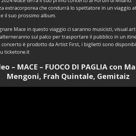
e 2024 Mace terrà il suo primo concerto al Forum di Milano:
a extracorporea che condurrà lo spettatore in un viaggio a
e il suo prossimo album.
are Mace in questo viaggio ci saranno musicisti, visual arti
 alterneranno sul palco per trasportare il pubblico in un itin
l concerto è prodotto da Artist First, i biglietti sono disponibil
u ticketone.it
deo – MACE – FUOCO DI PAGLIA con Ma
Mengoni, Frah Quintale, Gemitaiz