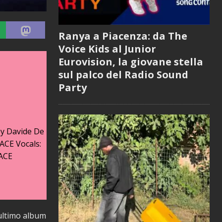
Ranya a Piacenza: da The
Voice Kids al Junior
Eurovision, la giovane stella
sul palco del Radio Sound
Party
by Davide De
ACE Vocals:
MACE
’ultimo album