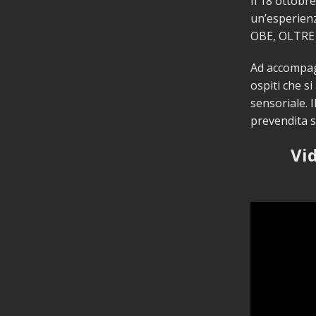
Il 18 ottobr
un’esperienz
OBE, OLTRE 
Ad accompagn
ospiti che si
sensoriale. I
prevendita s
Vi