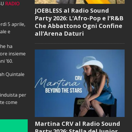
 SU
RADIO
JOEBLESS al Radio Sound
Party 2026: L’Afro-Pop e l’R&B
dì 5 aprile,
Che Abbattono Ogni Confine
ale e
all’Arena Daturi
che ha
tore insieme
ni ’60.
rah Quintale
 induista per
nte come
Martina CRV al Radio Sound
Party 2026: Stella del Junior