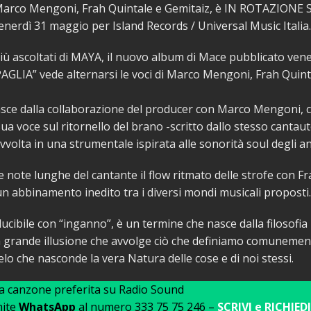
arco Mengoni, Frah Quintale e Gemitaiz, è IN ROTAZIONE
enerdì 31 maggio per Island Records / Universal Music Italia.
più ascoltati di MAYA, il nuovo album di Mace pubblicato vener
GLIA” vede alternarsi le voci di Marco Mengoni, Frah Quint
asce dalla collaborazione del producer con Marco Mengoni, 
sua voce sul ritornello del brano -scritto dallo stesso cantau
vvolta in una strumentale ispirata alle sonorità soul degli an
e note lunghe del cantante il flow ritmato delle strofe con F
un abbinamento inedito tra i diversi mondi musicali proposti.
ucibile con “inganno”, è un termine che nasce dalla filosofia
a grande illusione che avvolge ciò che definiamo comuneme
elo che nasconde la vera Natura delle cose e di noi stessi.
ua canzone preferita su Radio Sound
mite
WhatsApp
al numero 333 75 75 246 –
SCRIVI e RICHIEDI