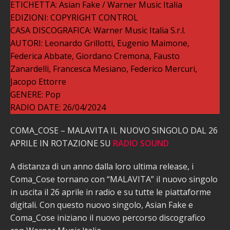
ETICHETTA: Asian Fake / Warner Music Italia
EDIZIONI: COPYRIGHT CONTROL
CASA DISCOGRAFICA: Warner Music Italia S.r.l.
AUTORI: Leonardo Grillotti, Eugenio Maimone,
Federica Abbate, Giordano Cremona, Fausto
Zanardelli, Francesca Mesiano, Federico Mercuri,
Jacopo Ettorre
GENERE: Pop
RADIO DATE: 26/04/2024
COMA_COSE – MALAVITA IL NUOVO SINGOLO DAL 26
APRILE IN ROTAZIONE SU
RADIO SOUND
A distanza di un anno dalla loro ultima release, i
Coma_Cose tornano con “MALAVITA” il nuovo singolo
in uscita il 26 aprile in radio e su tutte le piattaforme
digitali. Con questo nuovo singolo, Asian Fake e
Coma_Cose iniziano il nuovo percorso discografico