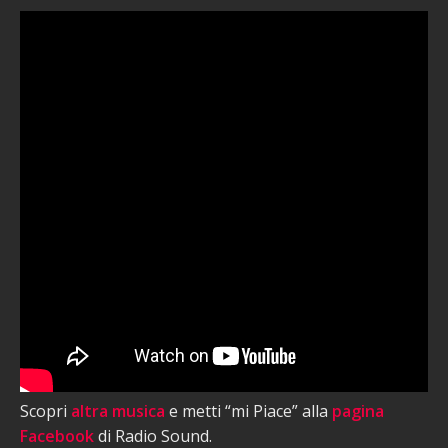
Scopri
altra musica
e metti “mi Piace” alla
pagina
Facebook
di Radio Sound.