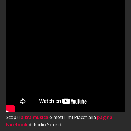
Scopri
altra musica
e metti “mi Piace” alla
pagina
Facebook
di Radio Sound.