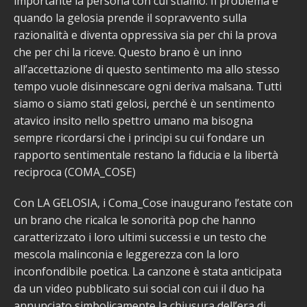
importante la persona con cui stiamo. Il problema è
quando la gelosia prende il sopravvento sulla
razionalità e diventa oppressiva sia per chi la prova
che per chi la riceve. Questo brano è un inno
all’accettazione di questo sentimento ma allo stesso
tempo vuole disinnescare ogni deriva malsana. Tutti
siamo o siamo stati gelosi, perché è un sentimento
atavico insito nello spettro umano ma bisogna
sempre ricordarsi che i princìpi su cui fondare un
rapporto sentimentale restano la fiducia e la libertà
reciproca (COMA_COSE)
Con LA GELOSIA, i Coma_Cose inaugurano l’estate con
un brano che ricalca le sonorità pop che hanno
caratterizzato i loro ultimi successi e un testo che
mescola malinconia e leggerezza con la loro
inconfondibile poetica. La canzone è stata anticipata
da un video pubblicato sui social con cui il duo ha
annunciato simbolicamente la chiusura dell’era di