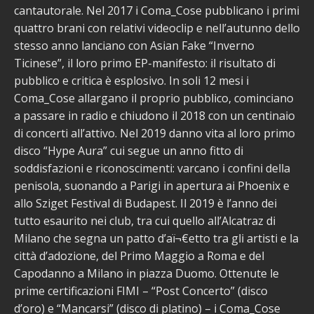
cantautorale. Nel 2017 i Coma_Cose pubblicano i primi
quattro brani con relativi videoclip e nell’autunno dello
stesso anno lanciano con Asian Fake “Inverno
Ticinese”, il loro primo EP-manifesto: il risultato di
pubblico e critica è esplosivo. In soli 12 mesi i
Coma_Cose allargano il proprio pubblico, cominciano
a passare in radio e chiudono il 2018 con un centinaio
di concerti all’attivo. Nel 2019 danno vita al loro primo
disco “Hype Aura” cui segue un anno fitto di
soddisfazioni e riconoscimenti: varcano i confini della
penisola, suonando a Parigi in apertura ai Phoenix e
allo Sziget Festival di Budapest. Il 2019 è l’anno dei
tutto esaurito nei club, tra cui quello all’Alcatraz di
Milano che segna un patto d’aï¬€etto tra gli artisti e la
città d’adozione, del Primo Maggio a Roma e del
Capodanno a Milano in piazza Duomo. Ottenute le
prime certificazioni FIMI – “Post Concerto” (disco
d’oro) e “Mancarsi” (disco di platino) – i Coma_Cose