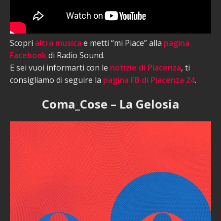
Scopri
altra musica
e metti “mi Piace” alla
pagina
Facebook
di Radio Sound.
E sei vuoi informarti con le
notizie di Piacenza
, ti
consigliamo di seguire la
pagina FB di Piacenza 24
.
Coma_Cose – La Gelosia