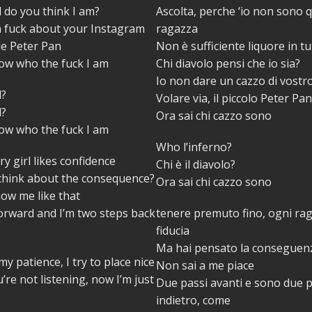
 do you think I am?
Ascolta, perche ‘io non sono q
 a fuck about your Instagram
ragazza
tle Peter Pan
Non è sufficiente liquore in t
w who the fuck I am
Chi diavolo pensi che io sia?
Io non dare un cazzo di vost
l?
Volare via, il piccolo Peter Pa
l?
Ora sai chi cazzo sono
w who the fuck I am
Who l’inferno?
ry girl likes confidence
Chi è il diavolo?
 think about the consequence?
Ora sai chi cazzo sono
ow me like that
orward and I’m two steps back
tenere premuto fino, ogni ra
fiducia
Ma hai pensato la conseguen
y patience, I try to place nice
Non sai a me piace
’re not listening, now I’m just
Due passi avanti e sono due p
indietro, come