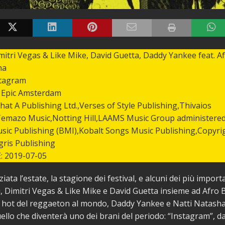
itri Vegas & Like Mike, David Guetta, Daddy Yankee feat. Af
ha
stagram
 Epic Amsterdam
at A Publishing Ltd.,Verses of Style Publishing,Thivaios
Temazo Music,Notting Hill,LAAMS Music Group administere
usic Publishing (BMI),Kobalt Songs Music Publishing,Copyri
gris Publishing
 2019-07-05
iata l’estate, la stagione dei festival, e alcuni dei più import
, Dimitri Vegas & Like Mike e David Guetta insieme ad Afro 
ù hot del reggaeton al mondo, Daddy Yankee e Natti Natasha
uello che diventerà uno dei brani del periodo: “Instagram”, d