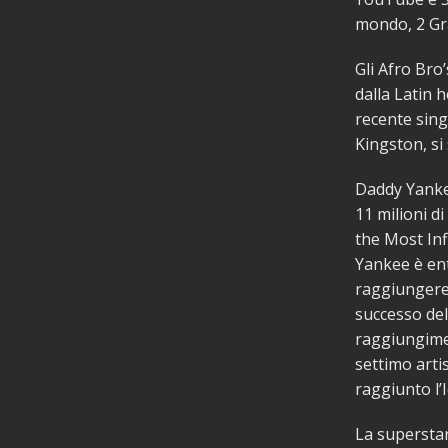
mondo, 2 Gra
Gli Afro Bro
dalla Latin 
recente sing
Kingston, si
Daddy Yankee
11 milioni di
the Most Inf
Yankee è ent
raggiungere 
successo dell
raggiungimen
settimo art
raggiunto l’
La superstar