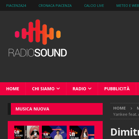
PIACENZA24
CRONACA PIACENZA
CALCIO LIVE
METEO E WE
HOME
CHI SIAMO
RADIO
PUBBLICITÀ
HOME
M
MUSICA NUOVA
Yankee feat. 
Dimit