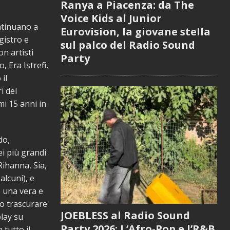
Ranya a Piacenza: da The
Voice Kids al Junior
ntinuano a
Eurovision, la giovane stella
gistro e
sul palco del Radio Sound
n artisti
Party
 Era Istrefi,
il
i del
i 15 anni in
do,
i più grandi
Rihanna, Sia,
alcuni), e
o una vera e
o trascurare
JOEBLESS al Radio Sound
play su
Party 2026: L’Afro-Pop e l’R&B
 tutto il