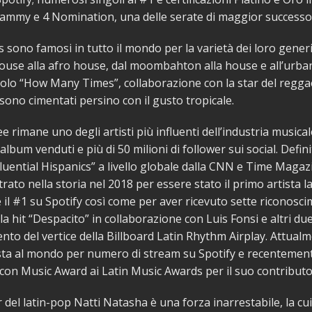
mmy e 4 Nomination, una delle serate di maggior successo 
’s sono famosi in tutto il mondo per la varietà dei loro generi
house alla afro house, dal moombahton alla house e all’urban
olo “How Many Times”, collaborazione con la star del regg
 sono cimentati persino con il gusto tropicale.
 rimane uno degli artisti più influenti dell’industria musical
 album venduti e più di 50 milioni di follower sui social. Defin
luential Hispanics” a livello globale dalla CNN e Time Maga
rato nella storia nel 2018 per essere stato il primo artista l
il #1 su Spotify così come per aver ricevuto sette riconoscim
a hit “Despacito” in collaborazione con Luis Fonsi e altri due 
to del vertice della Billboard Latin Rhythm Airplay. Attualme
ista al mondo per numero di stream su Spotify e recentemen
Icon Music Award ai Latin Music Awards per il suo contributo
 del latin-pop Natti Natasha è una forza inarrestabile, la cu