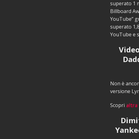
superato 1 mi
Billboard A
YouTube” gra
superato 1,8
YouTube e su
Video
Dadd
Non è ancora
versione Lyr
Scopri
altra
Dimi
Yankee