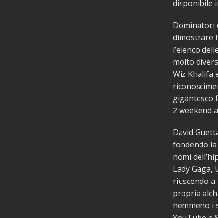
disponibile i
Dominatori d
dimostrare l
l’elenco del
molto divers
Wiz Khalifa
riconoscimen
gigantesco f
2 weekend a 
David Guetta
fondendo la 
nomi dell’hi
Lady Gaga, U
riuscendo a 
propria alch
nemmeno i suo
YouTube e Spo