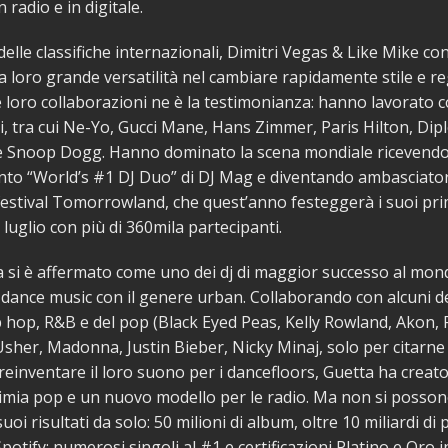
n radio e in digitale.
elle classifiche internazionali, Dimitri Vegas & Like Mike co
a loro grande versatilità nel cambiare rapidamente stile e re
le loro collaborazioni ne è la testimonianza: hanno lavorato co
i, tra cui Ne-Yo, Gucci Mane, Hans Zimmer, Paris Hilton, Diplo,
 e Snoop Dogg. Hanno dominato la scena mondiale ricevendo 
to “World’s #1 DJ Duo” di DJ Mag e diventando ambasciator
estival Tomorrowland, che quest’anno festeggerà i suoi prim
luglio con più di 360mila partecipanti.
 si è affermato come uno dei dj di maggior successo al mon
dance music con il genere urban. Collaborando con alcuni de
p hop, R&B e del pop (Black Eyed Peas, Kelly Rowland, Akon, 
sher, Madonna, Justin Bieber, Nicky Minaj, solo per citarne 
reinventare il loro suono per i dancefloors, Guetta ha creat
imia pop e un nuovo modello per le radio. Ma non si posson
i risultati da solo: 50 milioni di album, oltre 10 miliardi di 
tify; numerosi singoli al #1 e certificazioni Platino e Oro in