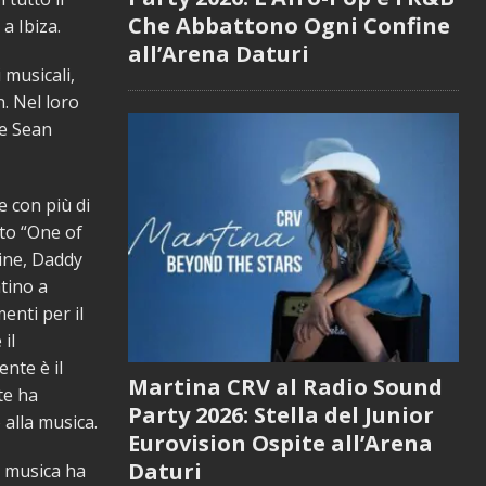
Che Abbattono Ogni Confine
a Ibiza.
all’Arena Daturi
 musicali,
. Nel loro
ae Sean
e con più di
ito “One of
zine, Daddy
atino a
enti per il
il
nte è il
Martina CRV al Radio Sound
te ha
Party 2026: Stella del Junior
 alla musica.
Eurovision Ospite all’Arena
Daturi
i musica ha