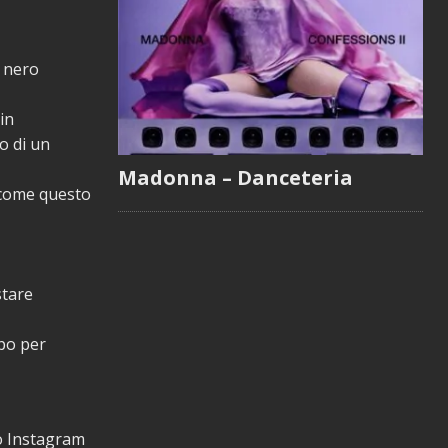
 nero
 in
o di un
Madonna – Danceteria
 come questo
?
stare
mpo per
ro Instagram