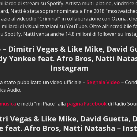
liardo di stream su Spotify. Artista multi-platino, vincitrice 
ward, Natti è stata soprannominata a fine 2018 “mostwatche
zie al videoclip “Criminal” in collaborazione con Ozuna, ch
 miliardi di visualizzazioni su YouTube. Oltre all’incredibile 
 Spotify, Natti vanta anche 14,8 milioni di follower su Inst
 – Dimitri Vegas & Like Mike, David G
y Yankee feat. Afro Bros, Natti Nata
Instagram
 stato pubblicato un video ufficiale –
Segnala Video
– Condi
ics Audio.
 musica
e metti “mi Piace” alla
pagina Facebook
di Radio Sou
tri Vegas & Like Mike, David Guetta, 
 feat. Afro Bros, Natti Natasha – In