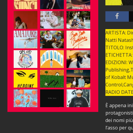
ARTISTA: Dim
Natti Natas
TITOLO: In
ETICHETTA:
EDIZIONI: Wh
Publishing,
of Kobalt M
Control,Can
RADIO DATE:
È appena iniz
protagonisti
dei nomi pi
l’asso per q