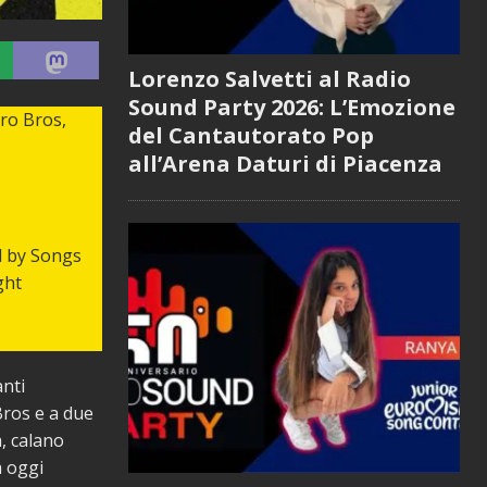
Lorenzo Salvetti al Radio
Sound Party 2026: L’Emozione
ro Bros,
del Cantautorato Pop
all’Arena Daturi di Piacenza
d by Songs
ght
anti
Bros e a due
, calano
a oggi