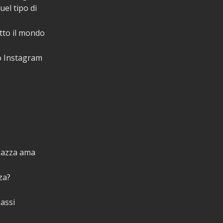
uel tipo di
utto il mondo
ro Instagram
n
gazza ama
za?
assi