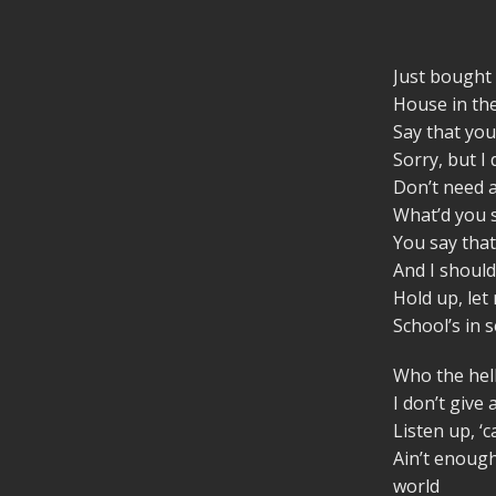
Just bought 
House in the 
Say that you
Sorry, but I 
Don’t need a
What’d you 
You say tha
And I should
Hold up, let
School’s in 
Who the hell
I don’t give
Listen up, ‘c
Ain’t enough
world