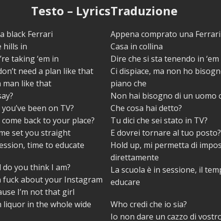
Testo – Lyrics
Traduzione
a black Ferrari
Appena comprato una Ferrari
hills in
Casa in collina
’re taking ‘em in
Dire che si sta tenendo in ‘em
don’t need a plan like that
Ci dispiace, ma non ho bisogn
 man like that
piano che
say?
Non hai bisogno di un uomo
t you’ve been on TV?
Che cosa hai detto?
 come back to your place?
Tu dici che sei stato in TV?
 me set you straight
E dovrei tornare al tuo posto
session, time to educate
Hold up, mi permetta di impo
direttamente
 do you think I am?
La scuola è in sessione, il te
 a fuck about your Instagram
educare
ause I’m not that girl
 liquor in the whole wide
Who credi che io sia?
Io non dare un cazzo di vost