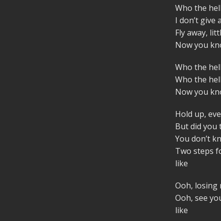
Who the hell
I don’t give
Fly away, lit
Now you kno
Who the hel
Who the hel
Now you kno
Hold up, eve
But did you
You don’t kn
Two steps f
like
Ooh, losing m
Ooh, see you
like