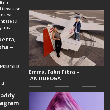
di un
d female on
e ha ha
fanbase su
agram.
uetta,
sha –
vidiamo la
Emma, Fabri Fibra –
ANTIDROGA
nd.
Daddy
stagram