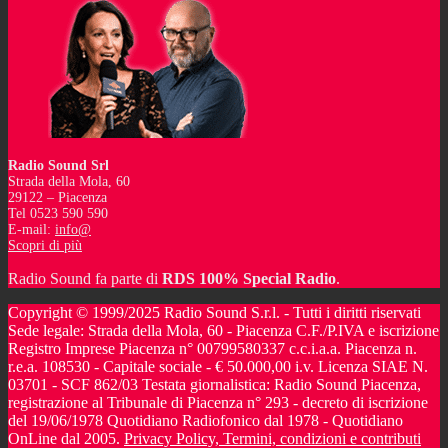
Radio Sound Srl
Strada della Mola, 60
29122 – Piacenza
Tel 0523 590 590
E-mail:
info@
Scopri di più
Radio Sound fa parte di
RDS 100% Special Radio
.
Copyright © 1999/2025 Radio Sound S.r.l. - Tutti i diritti riservati
Sede legale: Strada della Mola, 60 - Piacenza C.F./P.IVA e iscrizione
Registro Imprese Piacenza n° 00799580337 c.c.i.a.a. Piacenza n.
r.e.a. 108530 - Capitale sociale - € 50.000,00 i.v. Licenza SIAE N.
03701 - SCF 862/03 Testata giornalistica: Radio Sound Piacenza,
registrazione al Tribunale di Piacenza n° 293 - decreto di iscrizione
del 19/06/1978 Quotidiano Radiofonico dal 1978 - Quotidiano
OnLine dal 2005.
Privacy Policy, Termini, condizioni e contributi