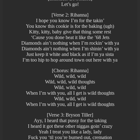
Let’s go!
[Verse 2: Rihanna]
I hope you know I’m for the takin’
You know this cookie is for the baking (ugh)
Kitty, kitty, baby give that thing some rest
‘Cause you done beat it like the ’68 Jets
Diamonds ain’t nothing when I’m rockin’ with ya
Diamonds ain’t nothing when I’m shinin’ with ya
Just keep it white and black as if I’m ya sista
I’m too hip to hop around town out here with ya
[Chorus: Rihanna]
Wild, wild, wild
Wild, wild, wild thoughts
Wild, wild, wild
When I’m with you, all I get is wild thoughts
Wild, wild, wild
When I’m with you, all I get is wild thoughts
[Verse 3: Bryson Tiller]
Ayy, I heard that pussy for the taking
I heard it got these other niggas goin’ crazy
Yeah I treat you like a lady, lady
Fuck you ‘til you’re burned out, cremation