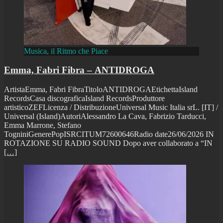
Musica, il Ritmo che Piace
Emma, Fabri Fibra – ANTIDROGA
ArtistaEmma, Fabri FibraTitoloANTIDROGAEtichettaIsland
RecordsCasa discograficaIsland RecordsProduttore
artisticoZEFLicenza / DistribuzioneUniversal Music Italia srL. [IT] /
Universal (Island)AutoriAlessandro La Cava, Fabrizio Tarducci,
Emma Marrone, Stefano
TogniniGenerePopISRCITUM72600646Radio date26/06/2026 IN
ROTAZIONE SU RADIO SOUND Dopo aver collaborato a “IN
[…]