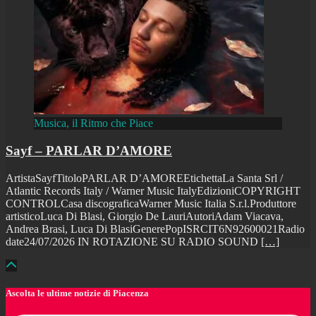
Musica, il Ritmo che Piace
Sayf – PARLAR D’AMORE
ArtistaSayfTitoloPARLAR D’AMOREEtichettaLa Santa Srl /
Atlantic Records Italy / Warner Music ItalyEdizioniCOPYRIGHT
CONTROLCasa discograficaWarner Music Italia S.r.l.Produttore
artisticoLuca Di Blasi, Giorgio De LauriAutoriAdam Viacava,
Andrea Brasi, Luca Di BlasiGenerePopISRCIT6N92600021Radio
date24/07/2026 IN ROTAZIONE SU RADIO SOUND
[…]
Ascolta le ultime notizie di Piacenza