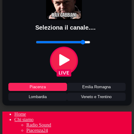
Seleziona il canale....
Piacenza
Emilia Romagna
Lombardia
Veneto e Trentino
Home
Chi siamo
Radio Sound
Piacenza24