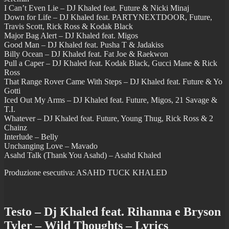
I Can’t Even Lie – DJ Khaled feat. Future & Nicki Minaj
Down for Life – DJ Khaled feat. PARTYNEXTDOOR, Future,
Travis Scott, Rick Ross & Kodak Black
Major Bag Alert – DJ Khaled feat. Migos
Good Man – DJ Khaled feat. Pusha T & Jadakiss
Billy Ocean – DJ Khaled feat. Fat Joe & Raekwon
Pull a Caper – DJ Khaled feat. Kodak Black, Gucci Mane & Rick
Ross
That Range Rover Came With Steps – DJ Khaled feat. Future & Yo
Gotti
Iced Out My Arms – DJ Khaled feat. Future, Migos, 21 Savage &
T.I.
Whatever – DJ Khaled feat. Future, Young Thug, Rick Ross & 2
Chainz
Interlude – Belly
Unchanging Love – Mavado
Asahd Talk (Thank You Asahd) – Asahd Khaled
Produzione esecutiva: ASAHD TUCK KHALED
Testo – Dj Khaled feat. Rihanna e Bryson
Tyler – Wild Thoughts – Lyrics