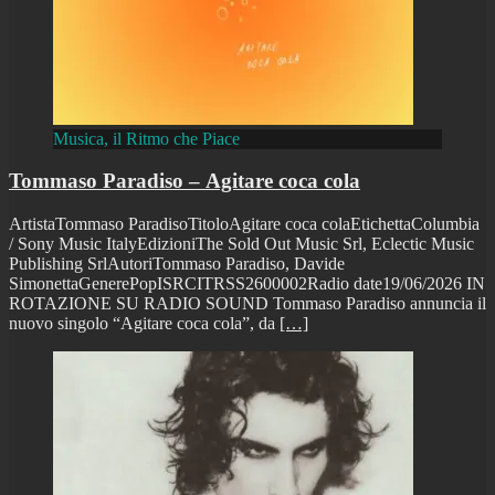
Musica, il Ritmo che Piace
Tommaso Paradiso – Agitare coca cola
ArtistaTommaso ParadisoTitoloAgitare coca colaEtichettaColumbia
/ Sony Music ItalyEdizioniThe Sold Out Music Srl, Eclectic Music
Publishing SrlAutoriTommaso Paradiso, Davide
SimonettaGenerePopISRCITRSS2600002Radio date19/06/2026 IN
ROTAZIONE SU RADIO SOUND Tommaso Paradiso annuncia il
nuovo singolo “Agitare coca cola”, da
[…]