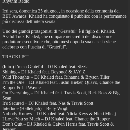
Rhythm Radio.
Ieri sera, domenica 25 giugno, , in occasione della cerimonia dei
BET Awards, Khaled ha conquistato il pubblico con la performance
più discussa dell’intera serata.
Uno dei grandi protagonisti di “Grateful” è il figlio di Khaled,
Asahd Tuck Khaled, che compare nei crediti del disco come
produttore esecutivo e che, otto mesi dopo la sua nascita viene
celebrato con l’uscita di “Grateful”.
TRACKLIST
(Intro) I’m so Grateful – DJ Khaled feat. Sizzla
Shining – DJ Khaled feat. Beyoncé & JAY Z
Wild Thoughts – DJ Khaled feat. Rihanna & Bryson Tiller
I’m the One – DJ Khaled feat. Justin Bieber, Quavo, Chance the
Rapper & Lil Wayne
On Everything – DJ Khaled feat. Travis Scott, Rick Ross & Big
Sean
It’s Secured – DJ Khaled feat. Nas & Travis Scott
Interlude (Hallelujah) – Betty Wright
Nobody Knows – DJ Khaled feat. Alicia Keys & Nicki Minaj
I Love You so Much – DJ Khaled feat. Chance the Rapper
Don’t Quit – DJ Khaled & Calvin Harris feat. Travis Scott &
Jeremih