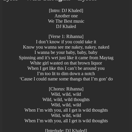
[Intro: DJ Khaled]
Another one
We The Best music
DJ Khaled
[Verse 1: Rihanna]
I don’t know if you could take it
Know you wanna see me nakey, nakey, naked
I wanna be your baby, baby, baby
Spinning and it’s wet just like it came from Maytag
White girl wasted on that brown liquor
When I get like this I can’t be around you
I’m too lit to dim down a notch
‘Cause I could name some thangs that I’m gon’ do
[Chorus: Rihanna]
Wild, wild, wild
Wild, wild, wild thoughts
Wild, wild, wild
When I’m with you, all I get is wild thoughts
Wild, wild, wild
When I’m with you, all I get is wild thoughts
[Interlude: DJ Khaled]