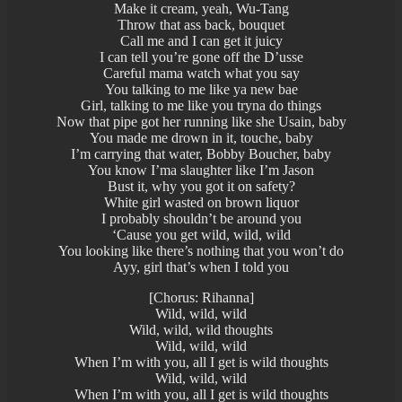
Make it cream, yeah, Wu-Tang
Throw that ass back, bouquet
Call me and I can get it juicy
I can tell you’re gone off the D’usse
Careful mama watch what you say
You talking to me like ya new bae
Girl, talking to me like you tryna do things
Now that pipe got her running like she Usain, baby
You made me drown in it, touche, baby
I’m carrying that water, Bobby Boucher, baby
You know I’ma slaughter like I’m Jason
Bust it, why you got it on safety?
White girl wasted on brown liquor
I probably shouldn’t be around you
‘Cause you get wild, wild, wild
You looking like there’s nothing that you won’t do
Ayy, girl that’s when I told you
[Chorus: Rihanna]
Wild, wild, wild
Wild, wild, wild thoughts
Wild, wild, wild
When I’m with you, all I get is wild thoughts
Wild, wild, wild
When I’m with you, all I get is wild thoughts