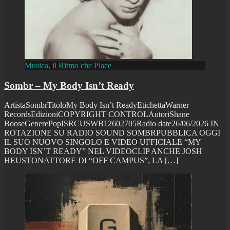
Musica, il Ritmo che Piace
Sombr – My Body Isn’t Ready
ArtistaSombrTitoloMy Body Isn’t ReadyEtichettaWarner
RecordsEdizioniCOPYRIGHT CONTROLAutoriShane
BooseGenerePopISRCUSWB12602705Radio date26/06/2026 IN
ROTAZIONE SU RADIO SOUND SOMBRPUBBLICA OGGI
IL SUO NUOVO SINGOLO E VIDEO UFFICIALE “MY
BODY ISN’T READY” NEL VIDEOCLIP ANCHE JOSH
HEUSTONATTORE DI “OFF CAMPUS”, LA
[…]