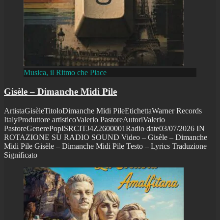
Musica, il Ritmo che Piace
Gisèle – Dimanche Midi Pile
ArtistaGisèleTitoloDimanche Midi PileEtichettaWarner Records
ItalyProduttore artisticoValerio PastoreAutoriValerio
PastoreGenerePopISRCITJ4Z2600001Radio date03/07/2026 IN
ROTAZIONE SU RADIO SOUND Video – Gisèle – Dimanche
Midi Pile Gisèle – Dimanche Midi Pile Testo – Lyrics Traduzione
Significato