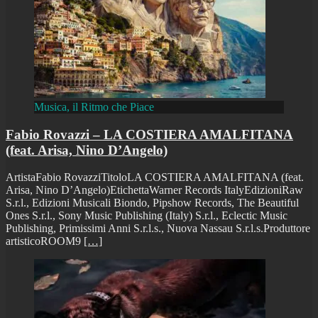
Musica, il Ritmo che Piace
Fabio Rovazzi – LA COSTIERA AMALFITANA
(feat. Arisa, Nino D’Angelo)
ArtistaFabio RovazziTitoloLA COSTIERA AMALFITANA (feat.
Arisa, Nino D’Angelo)EtichettaWarner Records ItalyEdizioniRaw
S.r.l., Edizioni Musicali Biondo, Pipshow Records, The Beautiful
Ones S.r.l., Sony Music Publishing (Italy) S.r.l., Eclectic Music
Publishing, Primissimi Anni S.r.l.s., Nuova Nassau S.r.l.s.Produttore
artisticoROOM9
[…]