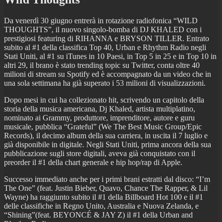
Da venerdì 30 giugno entrerà in rotazione radiofonica “WILD
THOUGHTS”, il nuovo singolo-bomba di DJ KHALED con i
prestigiosi featuring di RIHANNA e BRYSON TILLER. Entrato
subito al #1 della classifica Top 40, Urban e Rhythm Radio negli
Stati Uniti, al #1 su iTunes in 10 Paesi, in Top 5 in 25 e in Top 10 in
altri 29, il brano è stato trending topic su Twitter, conta oltre 40
milioni di stream su Spotify ed è accompagnato da un video che in
una sola settimana ha già superato i 53 milioni di visualizzazioni.
Dopo mesi in cui ha collezionato hit, scrivendo un capitolo della
storia della musica americana, Dj Khaled, artista multiplatino,
nominato ai Grammy, produttore, imprenditore, autore e guru
musicale, pubblica “Grateful” (We The Best Music Group/Epic
Records), il decimo album della sua carriera, in uscita il 7 luglio e
già disponibile in digitale. Negli Stati Uniti, prima ancora della sua
pubblicazione sugli store digitali, aveva già conquistato con il
preorder il #1 della chart generale e hip hop/rap di Apple.
Successo immediato anche per i primi brani estratti dal disco: “I’m
The One” (feat. Justin Bieber, Quavo, Chance The Rapper, & Lil
Wayne) ha raggiunto subito il #1 della Billboard Hot 100 e il #1
delle classifiche in Regno Unito, Australia e Nuova Zelanda, e
“Shining”(feat. BEYONCÉ & JAY Z) il #1 della Urban and