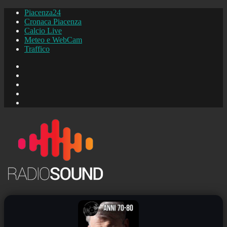
Piacenza24
Cronaca Piacenza
Calcio Live
Meteo e WebCam
Traffico
FB
Instagram
YouTube
FB
Piacenza24