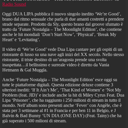
Radio Sound
Oggi DUA LIPA pubblica il nuovo singolo inedito ‘We’re Good’,
brano dal ritmo sensuale che parla di due amanti costretti a prendere
strade separate. Prodotto da Sly, questo brano dal groove sfumato è
tratto da ‘Future Nostalgia – The Moonlight Edition’, che contiene
anche le hit mondiali ‘Don’t Start Now’, ‘Physical’, ‘Break My
Heart’ e ‘Levitating’.
Il video di ‘We’re Good’ vede Dua Lipa cantare per gli ospiti di un
ristorante di lusso su una nave agli inizi del XX secolo. Nello stesso
ristorante, il triste destino di un’aragosta prende una svolta
inaspettata…il bellissimo e surreale video è diretto da Vania
Hetmann & Gal Muggla.
Anche ‘Future Nostalgia – The Moonlight Edition’ esce oggi su
tutte le piattaforme digitali. Questa edizione deluxe contiene 3
ulteriori inediti: ‘If It Ain’t Me’, ‘That Kind of Women’ e ‘Not My
Problem (feat. JID)’ e include anche la hit di Miley Cyrus Feat. Dua
Lipa ‘Prisoner’, che ha raggiunto i 250 milioni di stream in tutto il
mondo. Nell’album sono presenti anche ‘Fever’ con Angèle, che è
stata per 3 settimane al #1 in Francia e per ben 11 in Belgio, e J
Balvin & Bad Bunny ‘UN DIA (ONE DAY) (Feat. Tainy) che ha
già superato i 500 milioni di stream.