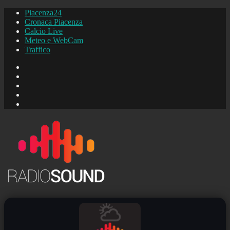
Piacenza24
Cronaca Piacenza
Calcio Live
Meteo e WebCam
Traffico
FB
Instagram
YouTube
FB
Piacenza24