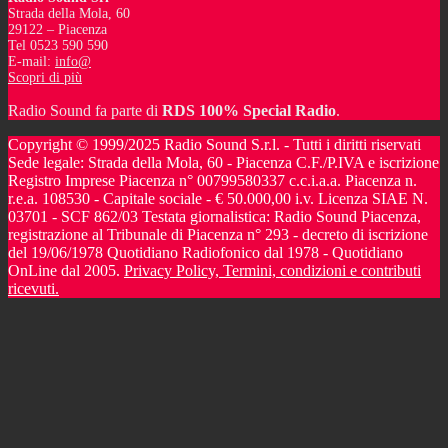
Strada della Mola, 60
29122 – Piacenza
Tel 0523 590 590
E-mail:
info@
Scopri di più
Radio Sound fa parte di
RDS 100% Special Radio
.
Copyright © 1999/2025 Radio Sound S.r.l. - Tutti i diritti riservati
Sede legale: Strada della Mola, 60 - Piacenza C.F./P.IVA e iscrizione
Registro Imprese Piacenza n° 00799580337 c.c.i.a.a. Piacenza n.
r.e.a. 108530 - Capitale sociale - € 50.000,00 i.v. Licenza SIAE N.
03701 - SCF 862/03 Testata giornalistica: Radio Sound Piacenza,
registrazione al Tribunale di Piacenza n° 293 - decreto di iscrizione
del 19/06/1978 Quotidiano Radiofonico dal 1978 - Quotidiano
OnLine dal 2005.
Privacy Policy, Termini, condizioni e contributi
ricevuti.