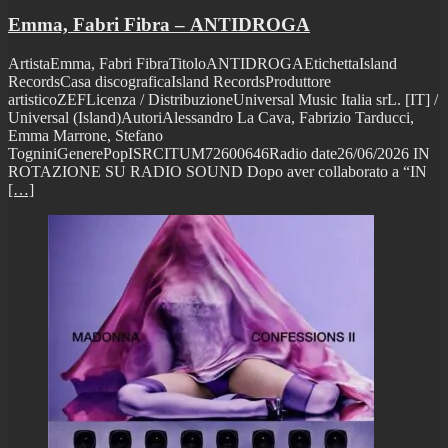
Emma, Fabri Fibra – ANTIDROGA
ArtistaEmma, Fabri FibraTitoloANTIDROGAEtichettaIsland
RecordsCasa discograficaIsland RecordsProduttore
artisticoZEFLicenza / DistribuzioneUniversal Music Italia srL. [IT] /
Universal (Island)AutoriAlessandro La Cava, Fabrizio Tarducci,
Emma Marrone, Stefano
TogniniGenerePopISRCITUM72600646Radio date26/06/2026 IN
ROTAZIONE SU RADIO SOUND Dopo aver collaborato a “IN
[…]