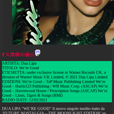
ARTISTA: Dua Lipa
TITOLO: We’re Good
ETICHETTA: under exclusive license to Warner Records UK, a
division of Warner Music UK Limited, ℗ 2021 Dua Lipa Limited
EDIZIONI: We’re Good – TaP Music Publishing Limited We’re
Good – Harris123 Publishing / WB Music Corp. (ASCAP) We’re
Good – Havenwood House / Prescription Songs (ASCAP) We’re
Good – Lions, Tigers & Songs (BMI)
RADIO DATE: 12/02/2021
DUA LIPA “WE’RE GOOD” Il nuovo singolo inedito tratto da
‘FUTURE NOSTALGIA – THE MOONLIGHT EDITION’ su