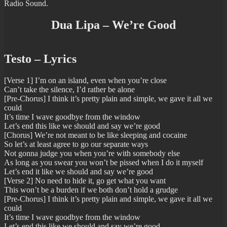
Radio Sound.
Dua Lipa – We’re Good
Testo – Lyrics
[Verse 1] I’m on an island, even when you’re close
Can’t take the silence, I’d rather be alone
[Pre-Chorus] I think it’s pretty plain and simple, we gave it all we
could
It’s time I wave goodbye from the window
Let’s end this like we should and say we’re good
[Chorus] We’re not meant to be like sleeping and cocaine
So let’s at least agree to go our separate ways
Not gonna judge you when you’re with somebody else
As long as you swear you won’t be pissed when I do it myself
Let’s end it like we should and say we’re good
[Verse 2] No need to hide it, go get what you want
This won’t be a burden if we both don’t hold a grudge
[Pre-Chorus] I think it’s pretty plain and simple, we gave it all we
could
It’s time I wave goodbye from the window
Let’s end this like we should and say we’re good