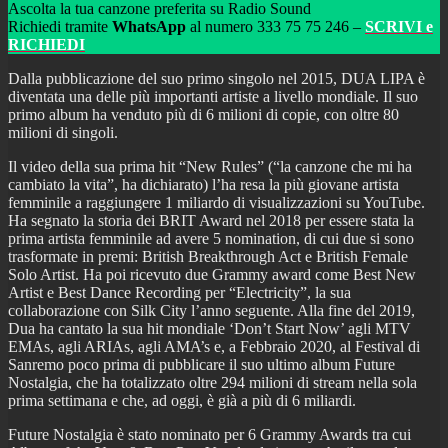
Ascolta la tua canzone preferita su Radio Sound
Richiedi tramite
WhatsApp
al numero 333 75 75 246 –
SCRIVI e
RICHIEDI
Dalla pubblicazione del suo primo singolo nel 2015, DUA LIPA è
diventata una delle più importanti artiste a livello mondiale. Il suo
primo album ha venduto più di 6 milioni di copie, con oltre 80
milioni di singoli.
Il video della sua prima hit “New Rules” (“la canzone che mi ha
cambiato la vita”, ha dichiarato) l’ha resa la più giovane artista
femminile a raggiungere 1 miliardo di visualizzazioni su YouTube.
Ha segnato la storia dei BRIT Award nel 2018 per essere stata la
prima artista femminile ad avere 5 nomination, di cui due si sono
trasformate in premi: British Breakthrough Act e British Female
Solo Artist. Ha poi ricevuto due Grammy award come Best New
Artist e Best Dance Recording per “Electricity”, la sua
collaborazione con Silk City l’anno seguente. Alla fine del 2019,
Dua ha cantato la sua hit mondiale ‘Don’t Start Now’ agli MTV
EMAs, agli ARIAs, agli AMA’s e, a Febbraio 2020, al Festival di
Sanremo poco prima di pubblicare il suo ultimo album Future
Nostalgia, che ha totalizzato oltre 294 milioni di stream nella sola
prima settimana e che, ad oggi, è già a più di 6 miliardi.
Future Nostalgia è stato nominato per 6 Grammy Awards tra cui