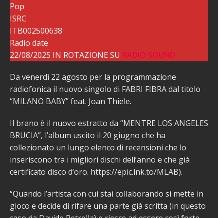
Pop
ISRC
ITB002500638
Radio date
22/08/2025 IN ROTAZIONE SU
RADIO SOUND
Da venerdì 22 agosto per la programmazione
radiofonica il nuovo singolo di FABRI FIBRA dal titolo
“MILANO BABY” feat. Joan Thiele.
Il brano è il nuovo estratto da “MENTRE LOS ANGELES
BRUCIA”, l’album uscito il 20 giugno che ha
collezionato un lungo elenco di recensioni che lo
inseriscono tra i migliori dischi dell’anno e che già
certificato disco d’oro. https://epic.lnk.to/MLAB).
“Quando l’artista con cui stai collaborando si mette in
gioco e decide di rifare una parte già scritta (in questo
caso da Davide Petrella) e riesce ad essere così forte