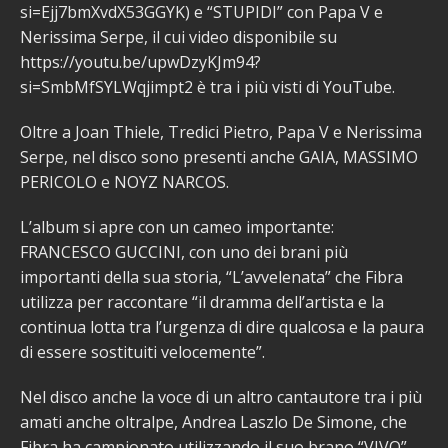
si=Ejj7bmXvdX53GGYK) e “STUPIDI” con Papa V e
Nerissima Serpe, il cui video disponibile su
https://youtu.be/upwDzyKJm94?
si=SmbMfSYLWqjimpt2 è tra i più visti di YouTube.
Oltre a Joan Thiele, Tredici Pietro, Papa V e Nerissima
Serpe, nel disco sono presenti anche GAIA, MASSIMO
PERICOLO e NOYZ NARCOS.
L’album si apre con un cameo importante:
FRANCESCO GUCCINI, con uno dei brani più
importanti della sua storia, “L’avvelenata” che Fibra
utilizza per raccontare “il dramma dell’artista e la
continua lotta tra l’urgenza di dire qualcosa e la paura
di essere sostituiti velocemente”.
Nel disco anche la voce di un altro cantautore tra i più
amati anche oltralpe, Andrea Laszlo De Simone, che
Fibra ha campionato utilizzando il suo brano “VIVO”