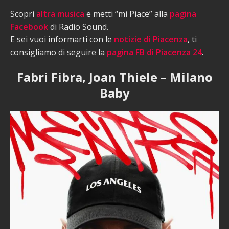
Scopri
altra musica
e metti “mi Piace” alla
pagina
Facebook
di Radio Sound.
E sei vuoi informarti con le
notizie di Piacenza
, ti
consigliamo di seguire la
pagina FB di Piacenza 24
.
Fabri Fibra, Joan Thiele – Milano
Baby