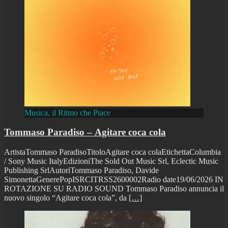
Musica, il Ritmo che Piace
Tommaso Paradiso – Agitare coca cola
ArtistaTommaso ParadisoTitoloAgitare coca colaEtichettaColumbia
/ Sony Music ItalyEdizioniThe Sold Out Music Srl, Eclectic Music
Publishing SrlAutoriTommaso Paradiso, Davide
SimonettaGenerePopISRCITRSS2600002Radio date19/06/2026 IN
ROTAZIONE SU RADIO SOUND Tommaso Paradiso annuncia il
nuovo singolo “Agitare coca cola”, da
[…]