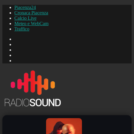
Piacenza24
Cronaca Piacenza
Calcio Live
Meteo e WebCam
Traffico
FB
Instagram
YouTube
FB
Piacenza24