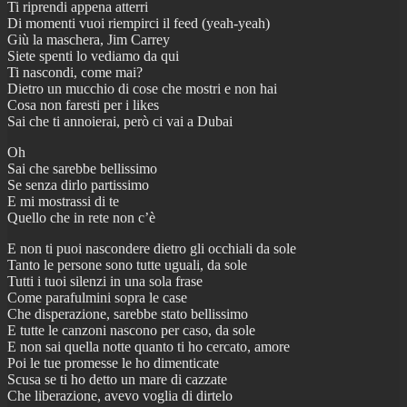
Ti riprendi appena atterri
Di momenti vuoi riempirci il feed (yeah-yeah)
Giù la maschera, Jim Carrey
Siete spenti lo vediamo da qui
Ti nascondi, come mai?
Dietro un mucchio di cose che mostri e non hai
Cosa non faresti per i likes
Sai che ti annoierai, però ci vai a Dubai
Oh
Sai che sarebbe bellissimo
Se senza dirlo partissimo
E mi mostrassi di te
Quello che in rete non c’è
E non ti puoi nascondere dietro gli occhiali da sole
Tanto le persone sono tutte uguali, da sole
Tutti i tuoi silenzi in una sola frase
Come parafulmini sopra le case
Che disperazione, sarebbe stato bellissimo
E tutte le canzoni nascono per caso, da sole
E non sai quella notte quanto ti ho cercato, amore
Poi le tue promesse le ho dimenticate
Scusa se ti ho detto un mare di cazzate
Che liberazione, avevo voglia di dirtelo