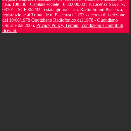
r.e.a. 108530 - Capitale sociale - € 50.000,00 i.v. Licenza SIAE N.
03701 - SCF 862/03 Testata giornalistica: Radio Sound Piacenza,
registrazione al Tribunale di Piacenza n° 293 - decreto di iscrizione
del 19/06/1978 Quotidiano Radiofonico dal 1978 - Quotidiano
OnLine dal 2005.
Privacy Policy, Termini, condizioni e contributi
ricevuti.