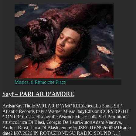
Musica, il Ritmo che Piace
Sayf – PARLAR D’AMORE
ArtistaSayfTitoloPARLAR D’AMOREEtichettaLa Santa Srl /
Atlantic Records Italy / Warner Music ItalyEdizioniCOPYRIGHT
CONTROLCasa discograficaWarner Music Italia S.r.l.Produttore
artisticoLuca Di Blasi, Giorgio De LauriAutoriAdam Viacava,
Andrea Brasi, Luca Di BlasiGenerePopISRCIT6N92600021Radio
date24/07/2026 IN ROTAZIONE SU RADIO SOUND
[…]