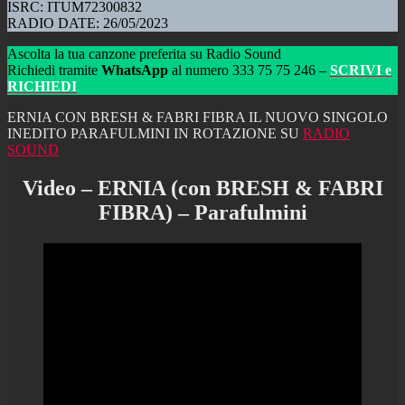
ISRC: ITUM72300832
RADIO DATE: 26/05/2023
Ascolta la tua canzone preferita su Radio Sound
Richiedi tramite
WhatsApp
al numero 333 75 75 246 –
SCRIVI e
RICHIEDI
ERNIA CON BRESH & FABRI FIBRA IL NUOVO SINGOLO
INEDITO PARAFULMINI IN ROTAZIONE SU
RADIO
SOUND
Video – ERNIA (con BRESH & FABRI
FIBRA) – Parafulmini