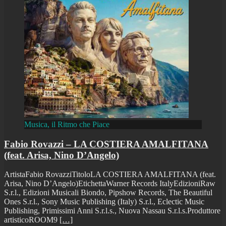
Musica, il Ritmo che Piace
Fabio Rovazzi – LA COSTIERA AMALFITANA
(feat. Arisa, Nino D’Angelo)
ArtistaFabio RovazziTitoloLA COSTIERA AMALFITANA (feat.
Arisa, Nino D’Angelo)EtichettaWarner Records ItalyEdizioniRaw
S.r.l., Edizioni Musicali Biondo, Pipshow Records, The Beautiful
Ones S.r.l., Sony Music Publishing (Italy) S.r.l., Eclectic Music
Publishing, Primissimi Anni S.r.l.s., Nuova Nassau S.r.l.s.Produttore
artisticoROOM9
[…]