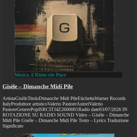
Musica, il Ritmo che Piace
Gisèle – Dimanche Midi Pile
ArtistaGisèleTitoloDimanche Midi PileEtichettaWarner Records
ItalyProduttore artisticoValerio PastoreAutoriValerio
PastoreGenerePopISRCITJ4Z2600001Radio date03/07/2026 IN
ROTAZIONE SU RADIO SOUND Video – Gisèle – Dimanche
Midi Pile Gisèle – Dimanche Midi Pile Testo – Lyrics Traduzione
Significato