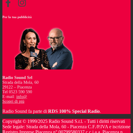
Per la tua pubblicità
Radio Sound Srl
Strada della Mola, 60
29122 – Piacenza
Tel 0523 590 590
E-mail:
info@
Scopri di più
Radio Sound fa parte di
RDS 100% Special Radio
.
Copyright © 1999/2025 Radio Sound S.r.l. - Tutti i diritti riservati
Sede legale: Strada della Mola, 60 - Piacenza C.F./P.IVA e iscrizione
Registro Imprese Piacenza n° 00799580337 c.c.i.a.a. Piacenza n.