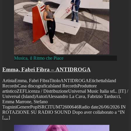
Musica, il Ritmo che Piace
Emma, Fabri Fibra – ANTIDROGA
ArtistaEmma, Fabri FibraTitoloANTIDROGAEtichettaIsland
RecordsCasa discograficaIsland RecordsProduttore
artisticoZEFLicenza / DistribuzioneUniversal Music Italia srL. [IT] /
Universal (Island)AutoriAlessandro La Cava, Fabrizio Tarducci,
Emma Marrone, Stefano
TogniniGenerePopISRCITUM72600646Radio date26/06/2026 IN
ROTAZIONE SU RADIO SOUND Dopo aver collaborato a “IN
[…]