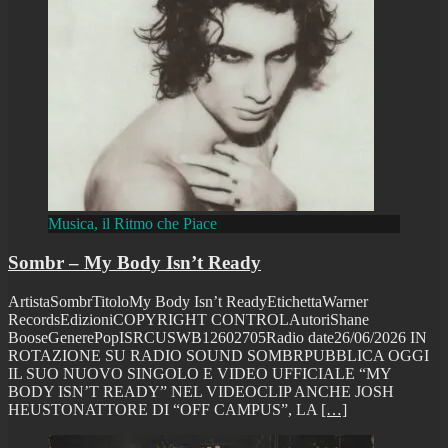
Musica, il Ritmo che Piace
Sombr – My Body Isn’t Ready
ArtistaSombrTitoloMy Body Isn’t ReadyEtichettaWarner
RecordsEdizioniCOPYRIGHT CONTROLAutoriShane
BooseGenerePopISRCUSWB12602705Radio date26/06/2026 IN
ROTAZIONE SU RADIO SOUND SOMBRPUBBLICA OGGI
IL SUO NUOVO SINGOLO E VIDEO UFFICIALE “MY
BODY ISN’T READY” NEL VIDEOCLIP ANCHE JOSH
HEUSTONATTORE DI “OFF CAMPUS”, LA
[…]