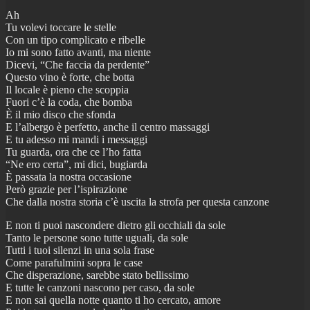
Ah
Tu volevi toccare le stelle
Con un tipo complicato e ribelle
Io mi sono fatto avanti, ma niente
Dicevi, “Che faccia da perdente”
Questo vino è forte, che botta
Il locale è pieno che scoppia
Fuori c’è la coda, che bomba
È il mio disco che sfonda
E l’albergo è perfetto, anche il centro massaggi
E tu adesso mi mandi i messaggi
Tu guarda, ora che ce l’ho fatta
“Ne ero certa”, mi dici, bugiarda
È passata la nostra occasione
Però grazie per l’ispirazione
Che dalla nostra storia c’è uscita la strofa per questa canzone
E non ti puoi nascondere dietro gli occhiali da sole
Tanto le persone sono tutte uguali, da sole
Tutti i tuoi silenzi in una sola frase
Come parafulmini sopra le case
Che disperazione, sarebbe stato bellissimo
E tutte le canzoni nascono per caso, da sole
E non sai quella notte quanto ti ho cercato, amore