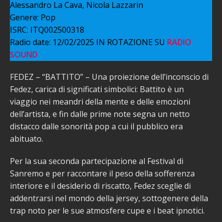
Alessandro La Cava, Nicola Lazzarin
Genere: Pop
ISRC: ITQ002500318
Radio date: 12/02/2025 IN ROTAZIONE SU
RADIO
SOUND
FEDEZ – “BATTITO” – Una proiezione dell’inconscio di
Fedez, carica di significati simbolici: Battito è un
viaggio nei meandri della mente e delle emozioni
dell’artista, e fin dalle prime note segna un netto
distacco dalle sonorità pop a cui il pubblico era
abituato.
Per la sua seconda partecipazione al Festival di
Sanremo e per raccontare il peso della sofferenza
interiore e il desiderio di riscatto, Fedez sceglie di
addentrarsi nel mondo della jersey, sottogenere della
trap noto per le sue atmosfere cupe e i beat ipnotici.