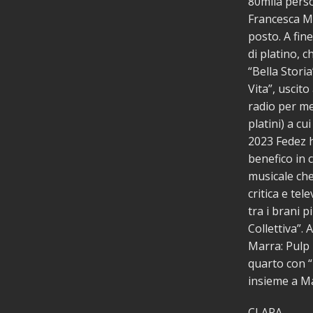
80mila perso
Francesca Mi
posto. A fin
di platino, c
“Bella Storia
Vita”, uscito
radio per me
platini) a cu
2023 Fedez 
benefico in c
musicale che
critica e tel
tra i brani p
Collettiva”.
Marra: Pulp 
quarto con “B
insieme a Ma
CLARA