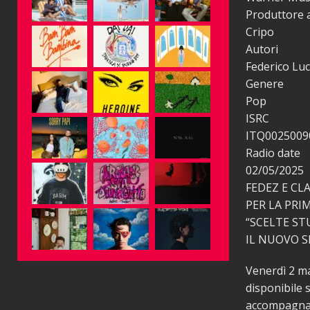
Produttore a
Cripo
Autori
Federico Luc
Genere
Pop
ISRC
ITQ0025009
Radio date
02/05/2025
FEDEZ E CL
PER LA PRI
“SCELTE ST
IL NUOVO S
Venerdì 2 ma
disponibile s
accompagnato