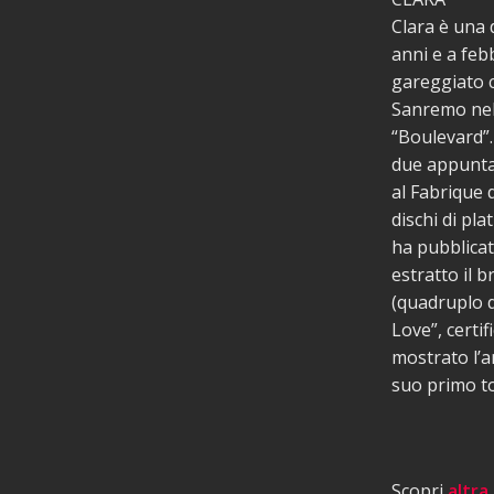
Clara è una 
anni e a feb
gareggiato c
Sanremo nel
“Boulevard”.
due appuntam
al Fabrique 
dischi di pla
ha pubblicat
estratto il b
(quadruplo d
Love”, certif
mostrato l’a
suo primo to
Scopri
altra