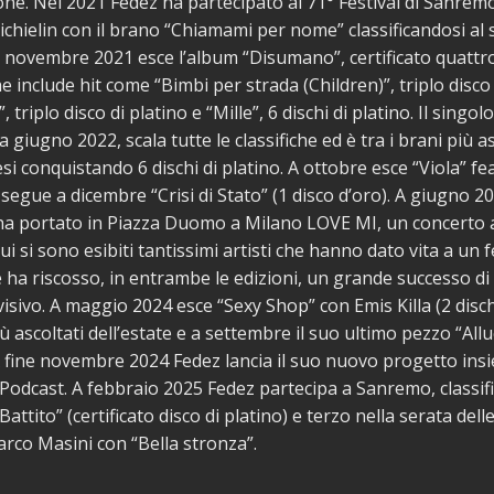
ne. Nel 2021 Fedez ha partecipato al 71° Festival di Sanrem
chielin con il brano “Chiamami per nome” classificandosi al
e novembre 2021 esce l’album “Disumano”, certificato quattro
he include hit come “Bimbi per strada (Children)”, triplo disco 
”, triplo disco di platino e “Mille”, 6 dischi di platino. Il singo
 a giugno 2022, scala tutte le classifiche ed è tra i brani più as
si conquistando 6 dischi di platino. A ottobre esce “Viola” fe
i segue a dicembre “Crisi di Stato” (1 disco d’oro). A giugno 
ha portato in Piazza Duomo a Milano LOVE MI, un concerto 
ui si sono esibiti tantissimi artisti che hanno dato vita a un f
 ha riscosso, in entrambe le edizioni, un grande successo di 
evisivo. A maggio 2024 esce “Sexy Shop” con Emis Killa (2 disch
iù ascoltati dell’estate e a settembre il suo ultimo pezzo “All
 A fine novembre 2024 Fedez lancia il suo nuovo progetto ins
Podcast. A febbraio 2025 Fedez partecipa a Sanremo, classif
attito” (certificato disco di platino) e terzo nella serata dell
rco Masini con “Bella stronza”.