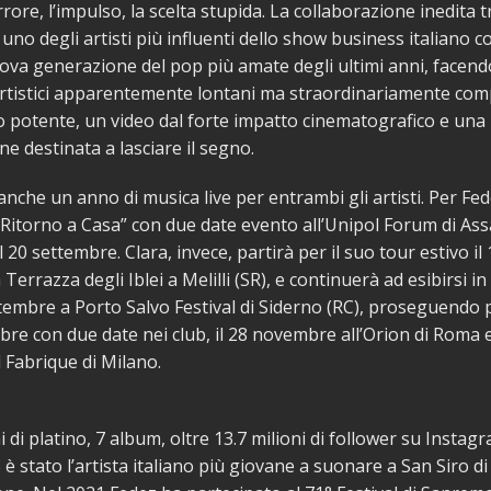
rore, l’impulso, la scelta stupida. La collaborazione inedita 
 uno degli artisti più influenti dello show business italiano c
uova generazione del pop più amate degli ultimi anni, facend
rtistici apparentemente lontani ma straordinariamente co
o potente, un video dal forte impatto cinematografico e una
ne destinata a lasciare il segno.
anche un anno di musica live per entrambi gli artisti. Per Fedez
l Ritorno a Casa” con due date evento all’Unipol Forum di Ass
il 20 settembre. Clara, invece, partirà per il suo tour estivo i
 Terrazza degli Iblei a Melilli (SR), e continuerà ad esibirsi in 
ettembre a Porto Salvo Festival di Siderno (RC), proseguendo p
bre con due date nei club, il 28 novembre all’Orion di Roma e
Fabrique di Milano.
 di platino, 7 album, oltre 13.7 milioni di follower su Instagr
è stato l’artista italiano più giovane a suonare a San Siro di