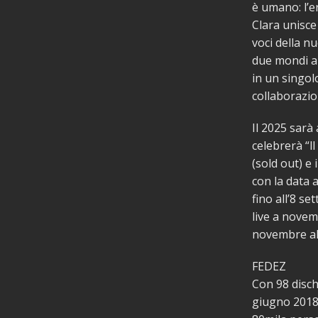
è umano: l’er
Clara unisce
voci della n
due mondi a
in un singol
collaborazio
Il 2025 sarà 
celebrerà “l
(sold out) e 
con la data a
fino all’8 s
live a novem
novembre al 
FEDEZ
Con 98 dischi
giugno 2018 