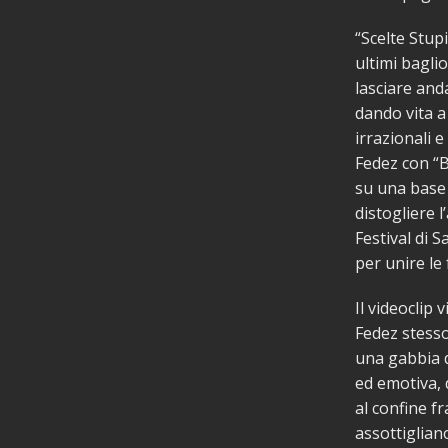
“Scelte Stup
ultimi bagli
lasciare and
dando vita a
irrazionali e
Fedez con “B
su una base 
distogliere l
Festival di 
per unire le
Il videoclip 
Fedez stesso,
una gabbia d
ed emotiva, 
al confine fr
assottiglian