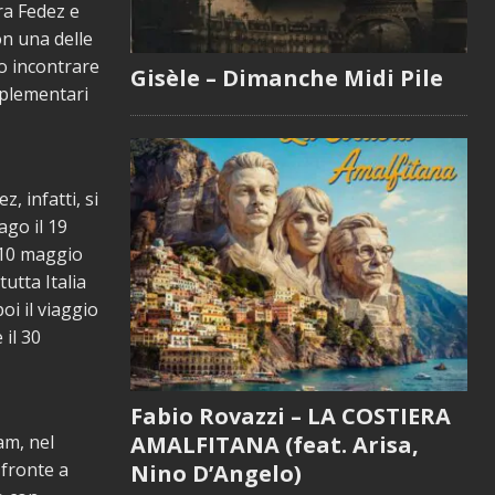
tra Fedez e
on una delle
o incontrare
Gisèle – Dimanche Midi Pile
mplementari
, infatti, si
ago il 19
l 10 maggio
tutta Italia
oi il viaggio
 il 30
Fabio Rovazzi – LA COSTIERA
am, nel
AMALFITANA (feat. Arisa,
 fronte a
Nino D’Angelo)