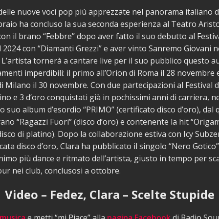
delle nuove voci pop più apprezzate nel panorama italiano de
braio ha concluso la sua seconda esperienza al Teatro Arist
on il brano “Febbre” dopo aver fatto il suo debutto al Festiva
 2024 con “Diamanti Grezzi” e aver vinto Sanremo Giovani n
 L’artista tornerà a cantare live per il suo pubblico questo 
enti imperdibili: il primo all’Orion di Roma il 28 novembre 
di Milano il 30 novembre. Con due partecipazioni al Festival 
tino e 3 d’oro conquistati già in pochissimi anni di carriera, n
o suo album d’esordio “PRIMO” (certificato disco d’oro), dal 
rano “Ragazzi Fuori” (disco d’oro) e contenente la hit “Origami
isco di platino). Dopo la collaborazione estiva con Icy Subze
icata disco d’oro, Clara ha pubblicato il singolo “Nero Gotico”
nimo più dance e ritmato dell’artista, giusto in tempo per sc
ur nei club, conclusosi a ottobre.
Video – Fedez, Clara – Scelte Stupide
 musica
e metti “mi Piace” alla
pagina Facebook
di Radio Sou