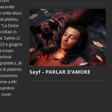
o con
 secondo
 volte disco
di platino,
lo “La Dolce
coltati in
at. Salmo (2
2022 e giugno
a scopo
estival
pubblico, di
i di platino)
Sayf – PARLAR D’AMORE
ucinazione
ieme a Mr.
icandosi
e cover