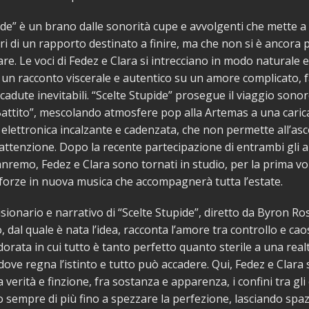
ide” è un brano dalle sonorità cupe e avvolgenti che mette a
ori di un rapporto destinato a finire, ma che non si è ancora 
are. Le voci di Fedez e Clara si intrecciano in modo naturale 
 un racconto viscerale e autentico su un amore complicato, fa
 cadute inevitabili. “Scelte Stupide” prosegue il viaggio sonor
attito”, mescolando atmosfere pop alla Artemas a una caric
elettronica incalzante e cadenzata, che non permette all’asc
’attenzione. Dopo la recente partecipazione di entrambi gli ar
Sanremo, Fedez e Clara sono tornati in studio, per la prima vo
 forze in nuova musica che accompagnerà tutta l’estate.
visionario e narrativo di “Scelte Stupide”, diretto da Byron Ro
 dal quale è nata l’idea, racconta l’amore tra controllo e cao
orata in cui tutto è tanto perfetto quanto sterile a una real
dove regna l’istinto e tutto può accadere. Qui, Fedez e Clara
a verità e finzione, fra sostanza e apparenza, i confini tra gli
o sempre di più fino a spezzare la perfezione, lasciando spaz