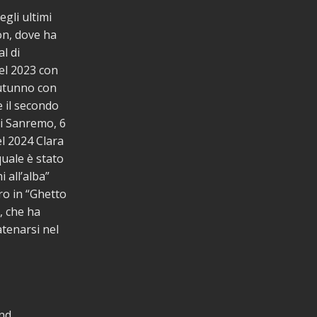
gli ultimi
on, dove ha
l di
el 2023 con
autunno con
e il secondo
di Sanremo, 6
el 2024 Clara
quale è stato
 all’alba”
ro in “Ghetto
, che ha
atenarsi nel
nd.