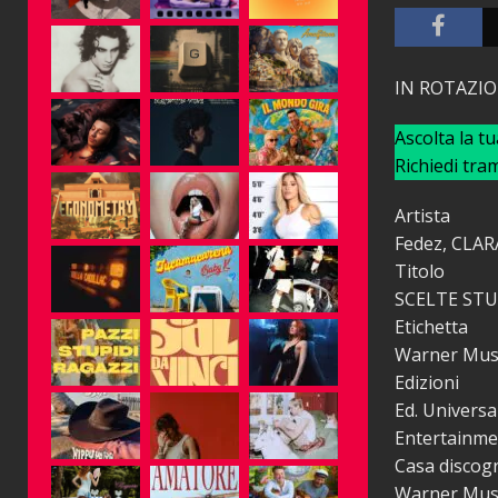
IN ROTAZI
Ascolta la t
Richiedi tra
Artista
Fedez, CLAR
Titolo
SCELTE STU
Etichetta
Warner Musi
Edizioni
Ed. Universa
Entertainme
Casa discogr
Warner Music 