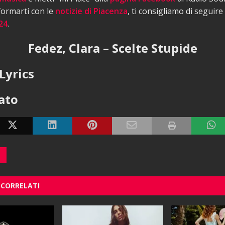
nformarti con le
notizie di Piacenza
, ti consigliamo di seguire
24
.
Fedez, Clara – Scelte Stupide
Lyrics
cato
 CORRELATI