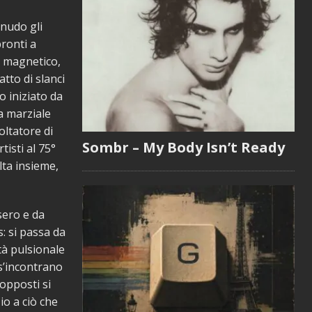
 nudo gli
pronti a
e magnetico,
tto di slanci
o iniziato da
a marziale
oltatore di
Sombr – My Body Isn’t Ready
tisti al 75°
lta insieme,
sero e da
s: si passa da
tà pulsionale
 s’incontrano
 opposti si
io a ciò che