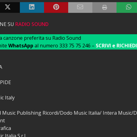
ONE SU
RADIO SOUND
ua canzone preferita su Radio Sound
mite
WhatsApp
al numero 333 75 75 246 –
SCRIVI e RICHIEDI
A
PIDE
c Italy
l Music Publishing Ricordi/Dodo Music Italia/ Intera Music
nt
afica
Italia S.r.l.