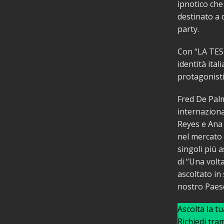
ipnotico che
destinato a 
party.
Con “LA TEST
identità ital
protagonist
Fred De Palm
internaziona
Reyes e Ana 
nel mercato 
singoli più 
di “Una volt
ascoltato in
nostro Paes
Ascolta la t
Richiedi tra