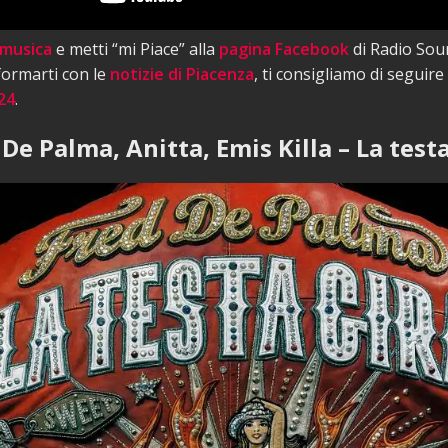
 musica
e metti “mi Piace” alla
pagina Facebook
di Radio Sou
nformarti con le
notizie di Piacenza
, ti consigliamo di seguire
24
.
 De Palma, Anitta, Emis Killa – La test