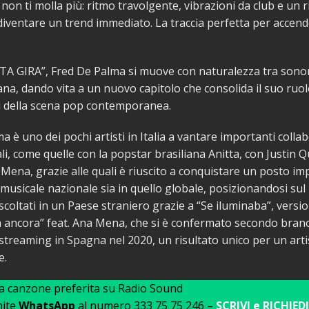
 non ti molla più: ritmo travolgente, vibrazioni da club e un r
diventare un trend immediato. La traccia perfetta per accend
A GIRA”, Fred De Palma si muove con naturalezza tra sonori
iana, dando vita a un nuovo capitolo che consolida il suo ruolo
i della scena pop contemporanea.
a è uno dei pochi artisti in Italia a vantare importanti colla
li, come quelle con la popstar brasiliana Anitta, con Justin Qu
Mena, grazie alle quali è riuscito a conquistare un posto im
musicale nazionale sia in quello globale, posizionandosi sul
ascoltati in un Paese straniero grazie a “Se iluminaba”, vers
a ancora” feat. Ana Mena, che si è confermato secondo bran
 streaming in Spagna nel 2020, un risultato unico per un arti
e.
ua canzone preferita su Radio Sound
mite
WhatsApp
al numero 333 75 75 246 –
SCRIVI e RICHIEDI