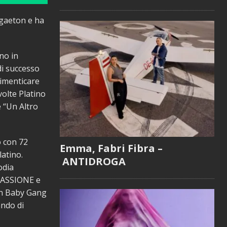
ggaeton e ha
ino in
di successo
dimenticare
volte Platino
e “Un Altro
o con 72
Emma, Fabri Fibra –
latino.
ANTIDROGA
odia
“PASSIONE e
on Baby Gang
ando di