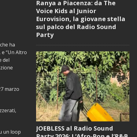
Ranya a Piacenza: da The
Voice Kids al Junior
Eurovision, la giovane stella
sul palco del Radio Sound
Party
 che ha
, e “Un Altro
e del
azione
 27 marzo
zzerati,
JOEBLESS al Radio Sound
u un loop
Party 2026: L’Afro-Pop e l’R&B