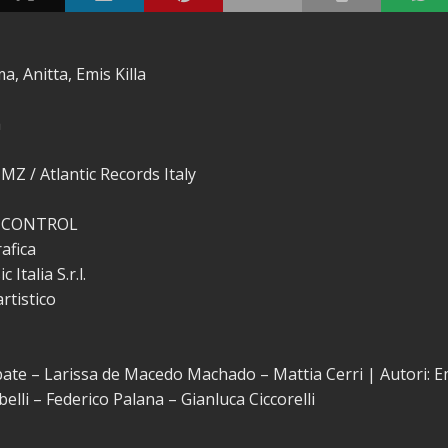
a, Anitta, Emis Killa
a
/ MZ / Atlantic Records Italy
 CONTROL
afica
Italia S.r.l.
rtistico
ate – Larissa de Macedo Machado – Mattia Cerri | Autori: E
elli – Federico Palana – Gianluca Ciccorelli