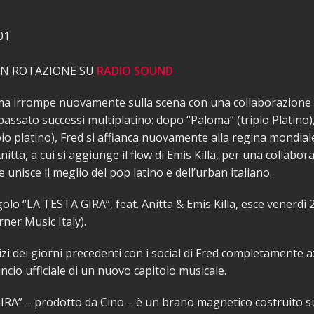
01
 IN ROTAZIONE SU
RADIO SOUND
ma irrompe nuovamente sulla scena con una collaborazione
passato successi multiplatino: dopo “Paloma” (triplo Platino)
io platino), Fred si affianca nuovamente alla regina mondial
itta, a cui si aggiunge il flow di Emis Killa, per una collabor
 unisce il meglio del pop latino e dell’urban italiano.
golo “LA TESTA GIRA”, feat. Anitta & Emis Killa, esce venerdì
rner Music Italy).
izi dei giorni precedenti con i social di Fred completamente a
uncio ufficiale di un nuovo capitolo musicale.
IRA” – prodotto da Cino – è un brano magnetico costruito s