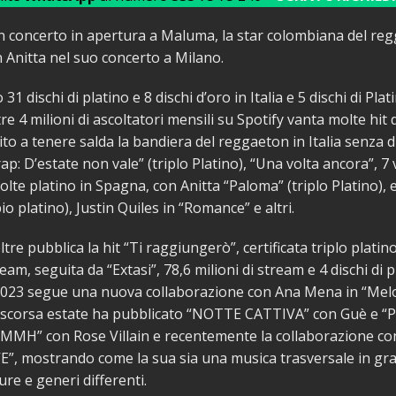
 in concerto in apertura a Maluma, la star colombiana del re
 Anitta nel suo concerto a Milano.
 31 dischi di platino e 8 dischi d’oro in Italia e 5 dischi di Plat
re 4 milioni di ascoltatori mensili su Spotify vanta molte hit 
scito a tenere salda la bandiera del reggaeton in Italia senza 
 rap: D’estate non vale” (triplo Platino), “Una volta ancora”, 7 
 volte platino in Spagna, con Anitta “Paloma” (triplo Platino), 
o platino), Justin Quiles in “Romance” e altri.
tre pubblica la hit “Ti raggiungerò”, certificata triplo platin
ream, seguita da “Extasi”, 78,6 milioni di stream e 4 dischi di p
 2023 segue una nuova collaborazione con Ana Mena in “Mel
la scorsa estate ha pubblicato “NOTTE CATTIVA” con Guè e 
“MMH” con Rose Villain e recentemente la collaborazione c
E”, mostrando come la sua sia una musica trasversale in gr
ure e generi differenti.