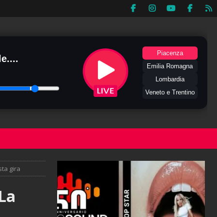
Piacenza
e....
Emilia Romagna
Lombardia
Veneto e Trentino
sta gira
 La