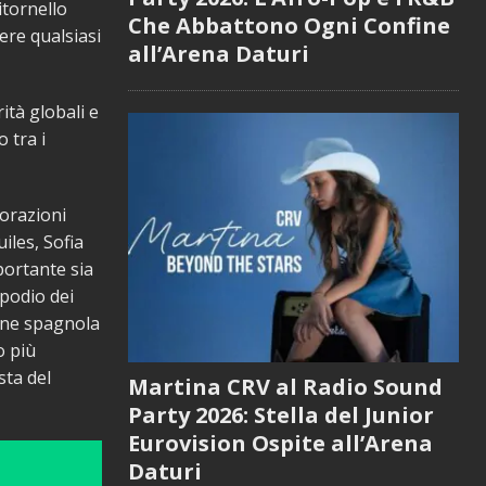
itornello
Che Abbattono Ogni Confine
ere qualsiasi
all’Arena Daturi
tà globali e
 tra i
borazioni
iles, Sofia
portante sia
 podio dei
ione spagnola
o più
sta del
Martina CRV al Radio Sound
Party 2026: Stella del Junior
Eurovision Ospite all’Arena
Daturi