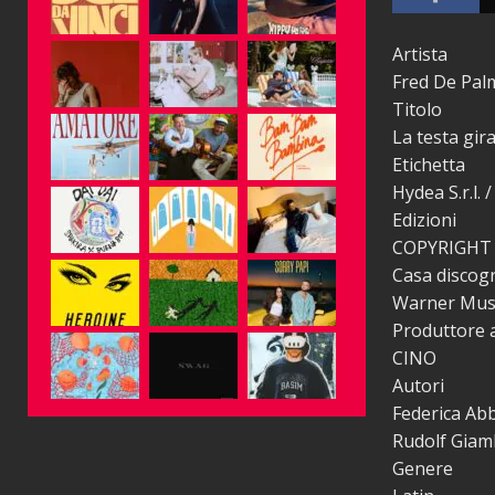
Artista
Fred De Palm
Titolo
La testa gir
Etichetta
Hydea S.r.l. 
Edizioni
COPYRIGHT
Casa discogr
Warner Music 
Produttore a
CINO
Autori
Federica Abb
Rudolf Giamb
Genere