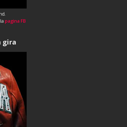
nd.
 la
pagina FB
a gira