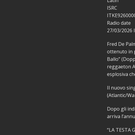
Latin
ISRC
ITKE926000
Radio date
27/03/2026
Fred De Pal
ottenuto in 
Ballo” (Dopp
reggaeton An
esplosiva che
Il nuovo sin
(Atlantic/Wa
Dopo gli ind
arriva l’ann
“LA TESTA G