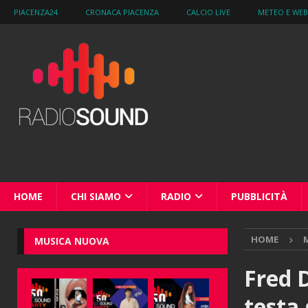
PIACENZA24
CRONACA PIACENZA
CALCIO LIVE
METEO E WE
HOME
CHI SIAMO
RADIO
PUBBLICITÀ
HOME
M
MUSICA NUOVA
Fred D
testa 