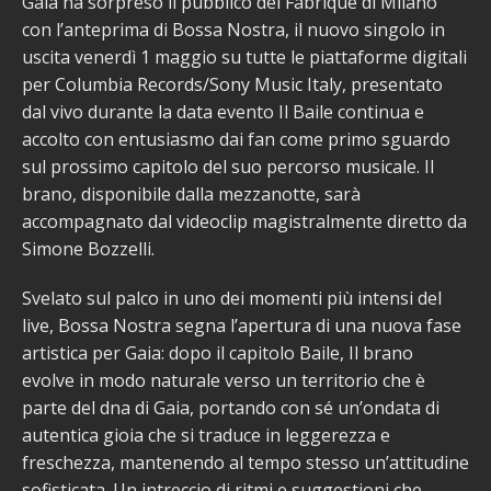
Gaia ha sorpreso il pubblico del Fabrique di Milano
con l’anteprima di Bossa Nostra, il nuovo singolo in
uscita venerdì 1 maggio su tutte le piattaforme digitali
per Columbia Records/Sony Music Italy, presentato
dal vivo durante la data evento Il Baile continua e
accolto con entusiasmo dai fan come primo sguardo
sul prossimo capitolo del suo percorso musicale. Il
brano, disponibile dalla mezzanotte, sarà
accompagnato dal videoclip magistralmente diretto da
Simone Bozzelli.
Svelato sul palco in uno dei momenti più intensi del
live, Bossa Nostra segna l’apertura di una nuova fase
artistica per Gaia: dopo il capitolo Baile, Il brano
evolve in modo naturale verso un territorio che è
parte del dna di Gaia, portando con sé un’ondata di
autentica gioia che si traduce in leggerezza e
freschezza, mantenendo al tempo stesso un’attitudine
sofisticata. Un intreccio di ritmi e suggestioni che