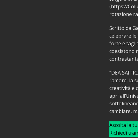
(https://Colu
rotazione ra
Scritto da G
celebrare le 
forte e tagl
coesistono n
contrastante
“DEA SAFFICA
l’amore, la s
creatività e 
apri all’Uni
sottolineand
cambiare, ma
Ascolta la t
Richiedi tra