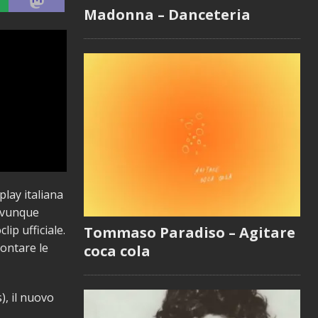
Madonna – Danceteria
lay italiana
 ovunque
ip ufficiale.
Tommaso Paradiso – Agitare
ontare le
coca cola
), il nuovo