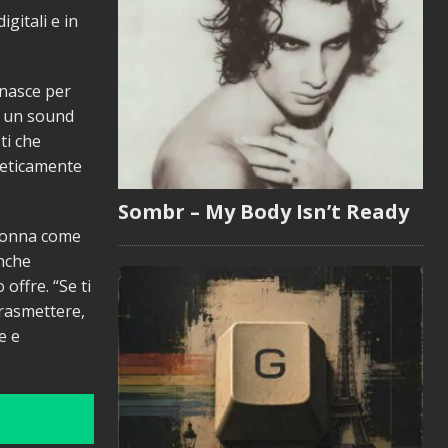
gitali e in
 nasce per
on un sound
ti che
oeticamente
Sombr – My Body Isn’t Ready
a Donna come
anche
 offre. “Se ti
trasmettere,
e e