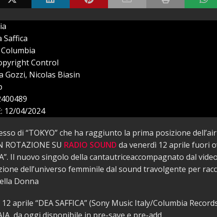
ia
 Saffica
 Columbia
opyright Control
 Gozzi, Nicolas Biasin
p
2400489
 12/04/2024
esso di “TOKYO” che ha raggiunto la prima posizione dell’airp
IN ROTAZIONE SU
RADIO SOUND
da venerdì 12 aprile fuori
”. Il nuovo singolo della cantautriceaccompagnato dal videocl
ione dell’universo femminile dal sound travolgente per racc
ella Donna
 12 aprile “DEA SAFFICA” (Sony Music Italy/Columbia Records
AIA, da oggi disponibile in pre-save e pre-add