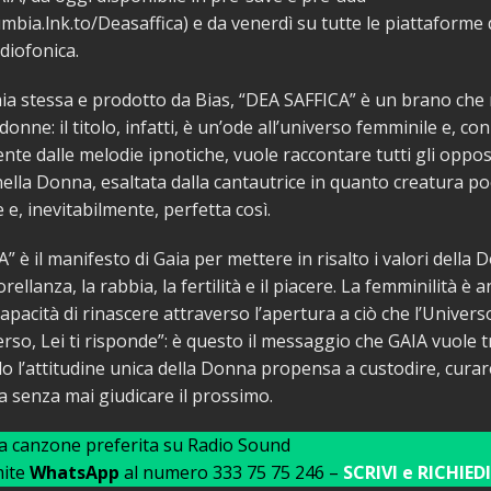
mbia.lnk.to/Deasaffica) e da venerdì su tutte le piattaforme di
diofonica.
aia stessa e prodotto da Bias, “DEA SAFFICA” è un brano che
donne: il titolo, infatti, è un’ode all’universo femminile e, c
iente dalle melodie ipnotiche, vuole raccontare tutti gli oppos
ella Donna, esaltata dalla cantautrice in quanto creatura p
 e, inevitabilmente, perfetta così.
” è il manifesto di Gaia per mettere in risalto i valori dell
orellanza, la rabbia, la fertilità e il piacere. La femminilità è 
capacità di rinascere attraverso l’apertura a ciò che l’Universo
verso, Lei ti risponde”: è questo il messaggio che GAIA vuole 
o l’attitudine unica della Donna propensa a custodire, curar
 senza mai giudicare il prossimo.
ua canzone preferita su Radio Sound
mite
WhatsApp
al numero 333 75 75 246 –
SCRIVI e RICHIEDI