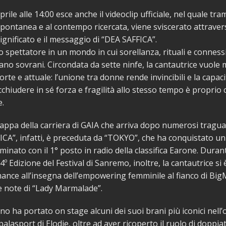
rile alle 14:00 esce anche il videoclip ufficiale, nel quale tra
spontanea e al contempo ricercata, viene sviscerato attraver
significato e il messaggio di “DEA SAFFICA”.
o spettatore in un mondo in cui sorellanza, rituali e conness
no sovrani. Circondata da sette ninfe, la cantautrice vuole
rte e attuale: l’unione tra donne rende invincibili e la capaci
acchiudere in sé forza e fragilità allo stesso tempo è proprio c
e.
ppa della carriera di GAIA che arriva dopo numerosi traguard
ICA”, infatti, è preceduta da “TOKYO”, che ha conquistato u
minato con il 1° posto in radio della classifica Earone. Duran
4º Edizione del Festival di Sanremo, inoltre, la cantautrice si è
nce all’insegna dell’empowering femminile al fianco di Big
e note di “Lady Marmalade”.
o ha portato on stage alcuni dei suoi brani più iconici nell
palasport di Elodie, oltre ad aver ricoperto il ruolo di doppiat