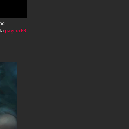
nd.
 la
pagina FB