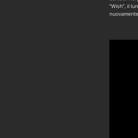
“Wish”, il l
nuovamente u