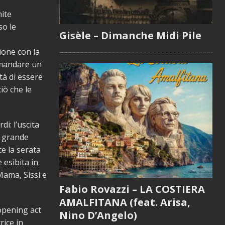
mite
so le
Gisèle – Dimanche Midi Pile
ione con la
 mandare un
tà di essere
iò che le
i: l’uscita
n grande
te la serata
 esibita in
Mama, Sissi e
Fabio Rovazzi – LA COSTIERA
AMALFITANA (feat. Arisa,
’opening act
Nino D’Angelo)
rice in