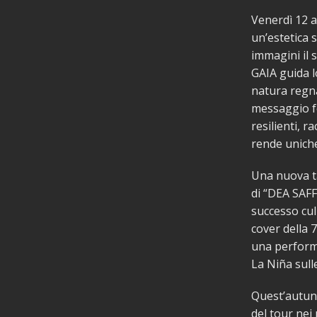
Venerdì 12 ap
un’estetica 
immagini il 
GAIA guida l
natura regna
messaggio fo
resilienti, r
rende unich
Una nuova ta
di “DEA SAFF
successo cul
cover della 7
una performa
La Niña sull
Quest’autunn
del tour nei 