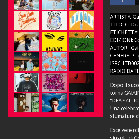
ARTISTA: Ga
TITOLO: Dea
ETICHETTA:
EDIZIONI: C
AUTORI: Gaia
GENERE: Po
ISRC: ITB00
RADIO DATE:
Dopo il succ
torna GAIA
“DEA SAFFICA
Una celebraz
sfumature d
Esce venerdì
singolo di G