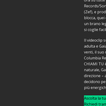
ora su tutte
Records/Sony
(Zef), e pro
blocca, quei
un brano leg
si coglie fac
Il videoclip
adulta e Gai
venti, il su
Columbia Rec
CHIAMI TU è 
naturale, Ga
direzione – 
decidono per 
più energiche
Ascolta la t
Richiedi tra