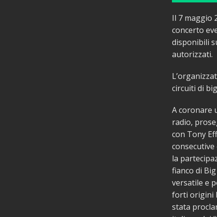
Il 7 maggio 
concerto eve
disponibili 
autorizzati.
L’organizzato
circuiti di b
A coronare u
radio, prose
con Tony Eff
consecutive 
la partecipa
fianco di Bi
versatile e 
forti origini
stata procla