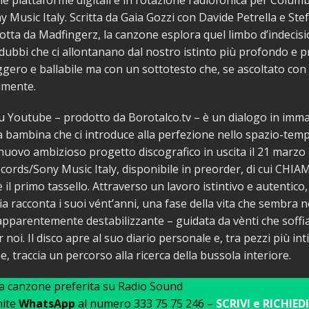
 le piattaforme digitali e in rotazione radiofonica per Colum
 Music Italy. Scritta da Gaia Gozzi con Davide Petrella e St
dotta da Madfingerz, la canzone esplora quel limbo d’indecisi
 dubbi che ci allontanano dal nostro istinto più profondo e p
gero e ballabile ma con un sottotesto che, se ascoltato con
ilmente.
 su Youtube – prodotto da Borotalco.tv – è un dialogo in imma
a bambina che ci introduce alla perfezione nello spazio-temp
o nuovo ambizioso progetto discografico in uscita il 21 marzo
ords/Sony Music Italy, disponibile in preorder, di cui CHIA
il primo tassello. Attraverso un lavoro istintivo e autentico,
ia racconta i suoi vént’anni, una fase della vita che sembra 
apparentemente destabilizzante – guidata da vènti che soffi
noi. Il disco apre al suo diario personale e, tra pezzi più in
, traccia un percorso alla ricerca della bussola interiore.
ua canzone preferita su Radio Sound
mite
WhatsApp
al numero 333 75 75 246 –
SCRIVI e RICHIEDI