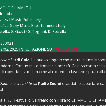
AMO IO CHIAMI TU
olumbia
iversal Music Publishing
afica: Sony Music Entertainment Italy
trella, G. Gozzi / S. Tognini, D. Petrella
2500021
 12/02/2025 IN ROTAZIONE SU
RADIO SOUND
 chiami tu
di
Gaia
è il nuovo singolo che mette in luce le cont
oderno! Con un mix di ironia e sincerità, Gaia racconta relazi
cli ripetitivi e vuoti, ma che al contempo lasciano spazio alla 
Chiamo io chiami tu
su
Radio Sound
e lasciati trasportare dal
a!
ra al 75° Festival di Sanremo con il brano CHIAMO IO CHIAMI