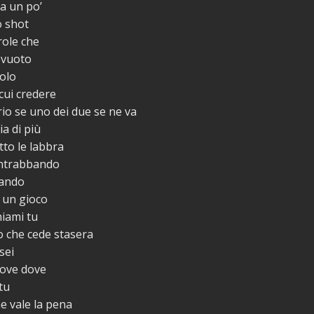
a un po’
 shot
role che
 vuoto
solo
cui credere
rio se uno dei due se ne va
a di più
to le labbra
ontrabbando
uando
 un gioco
iami tu
mo che cede stasera
sei
ove dove
tu
e vale la pena