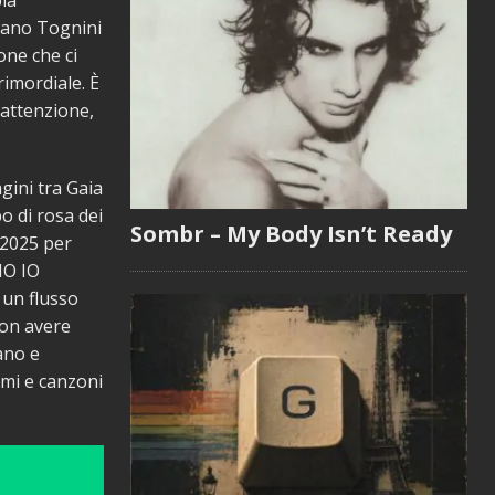
bia
efano Tognini
one che ci
rimordiale. È
 attenzione,
gini tra Gaia
o di rosa dei
Sombr – My Body Isn’t Ready
 2025 per
MO IO
 un flusso
non avere
ano e
timi e canzoni