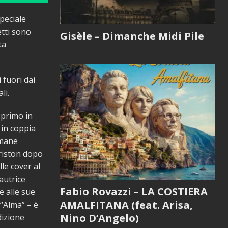
peciale
etti sono
Gisèle – Dimanche Midi Pile
ta
 fuori dai
li.
 primo in
 in coppia
imane
Ariston dopo
le cover al
autrice
Fabio Rovazzi – LA COSTIERA
e alle sue
AMALFITANA (feat. Arisa,
 “Alma” – è
Nino D’Angelo)
dizione