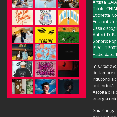
Artista: GAIA
Titolo: CHI
Etichetta: C
Edizioni: Un
Casa discogr
Autori: D. Pe
Genere: Pop
ISRC: ITB00
Radio date:
🎵
Chiamo io
dell’amore m
riducono a ci
autenticità.
Ascolta ora
energia unic
Gaia è in ga