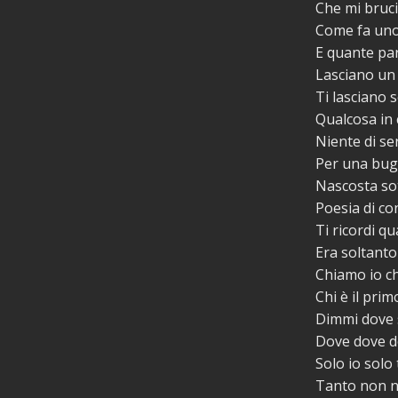
Che mi bruci
Come fa uno
E quante pa
Lasciano un
Ti lasciano 
Qualcosa in 
Niente di se
Per una bugi
Nascosta sot
Poesia di c
Ti ricordi q
Era soltanto
Chiamo io ch
Chi è il pri
Dimmi dove 
Dove dove d
Solo io solo 
Tanto non n