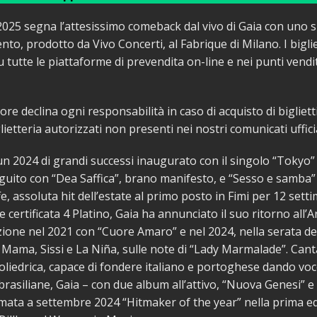
2025 segna l’attesissimo comeback dal vivo di Gaia con uno s
nto, prodotto da Vivo Concerti, al Fabrique di Milano. I bigli
su tutte le piattaforme di prevendita on-line e nei punti vendi
re declina ogni responsabilità in caso di acquisto di biglietti
iglietteria autorizzati non presenti nei nostri comunicati ufficia
n 2024 di grandi successi inaugurato con il singolo “Tokyo”
guito con “Dea Saffica”, brano manifesto, e “Sesso e samba”
e, assoluta hit dell’estate al primo posto in Fimi per 12 sett
e certificata 4 Platino, Gaia ha annunciato il suo ritorno all’
zione nel 2021 con “Cuore Amaro” e nel 2024, nella serata del
g Mama, Sissi e La Niña, sulle note di “Lady Marmalade”. Cant
poliedrica, capace di fondere italiano e portoghese dando voc
 brasiliane, Gaia – con due album all’attivo, “Nuova Genesi” e
mata a settembre 2024 “Hitmaker of the year” nella prima e