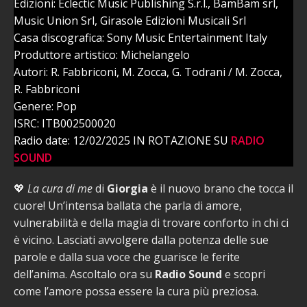
Edizioni: Eclectic Music Publishing S.r.l., BamBam srl,
Music Union Srl, Girasole Edizioni Musicali Srl
Casa discografica: Sony Music Entertainment Italy
Produttore artistico: Michelangelo
Autori: R. Fabbriconi, M. Zocca, G. Todrani / M. Zocca,
R. Fabbriconi
Genere: Pop
ISRC: ITB002500020
Radio date: 12/02/2025 IN ROTAZIONE SU
RADIO
SOUND
💖
La cura di me
di
Giorgia
è il nuovo brano che tocca il
cuore! Un’intensa ballata che parla di amore,
vulnerabilità e della magia di trovare conforto in chi ci
è vicino. Lasciati avvolgere dalla potenza delle sue
parole e dalla sua voce che guarisce le ferite
dell’anima. Ascoltalo ora su
Radio Sound
e scopri
come l’amore possa essere la cura più preziosa.