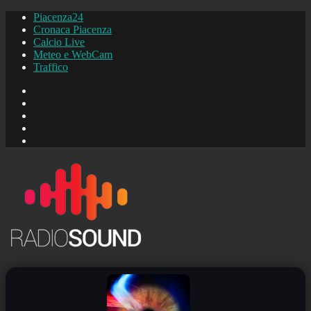
Piacenza24
Cronaca Piacenza
Calcio Live
Meteo e WebCam
Traffico
FB
Instagram
YouTube
FB
Piacenza24