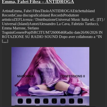
Emma, Fabri Fibra – ANTIDROGA
ArtistaEmma, Fabri FibraTitoloANTIDROGAEtichettaIsland
RecordsCasa discograficaIsland RecordsProduttore
artisticoZEFLicenza / DistribuzioneUniversal Music Italia srL. [IT] /
Universal (Island)AutoriAlessandro La Cava, Fabrizio Tarducci,
Emma Marrone, Stefano
TogniniGenerePopISRCITUM72600646Radio date26/06/2026 IN
ROTAZIONE SU RADIO SOUND Dopo aver collaborato a “IN
[…]