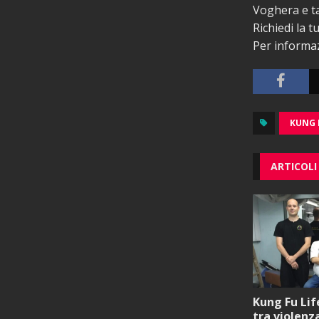
Voghera e tan
Richiedi la 
Per informa
KUNG 
ARTICOLI
Kung Fu Lif
tra violenza