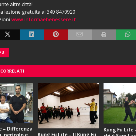
te altre città!
tua lezione gratuita al 349 8470920
zioni
www.informaebenessere.it
FU
 CORRELATI
e – Differenza
Kung Fu Life 
Kung Fu Life – Il Kung Fu
, pericolo e
chi è Sam La