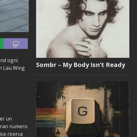
und ogni
Sombr – My Body Isn’t Ready
Sam Lau Wing
per un
 gran numero
ice ricerca