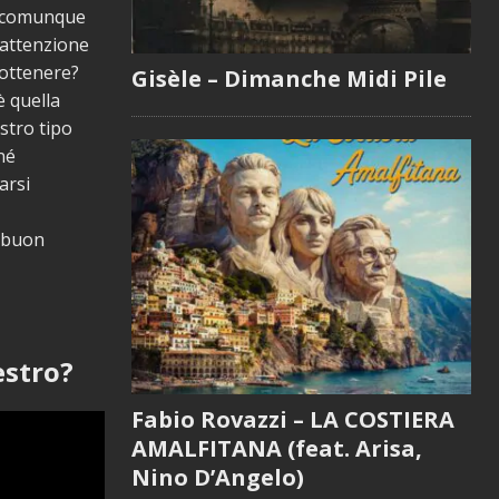
ta comunque
 attenzione
a ottenere?
Gisèle – Dimanche Midi Pile
è quella
stro tipo
né
arsi
n buon
estro?
Fabio Rovazzi – LA COSTIERA
AMALFITANA (feat. Arisa,
Nino D’Angelo)