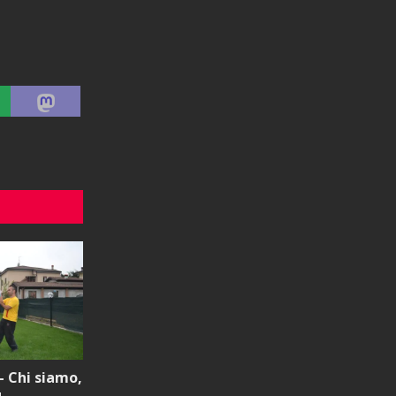
– Chi siamo,
u