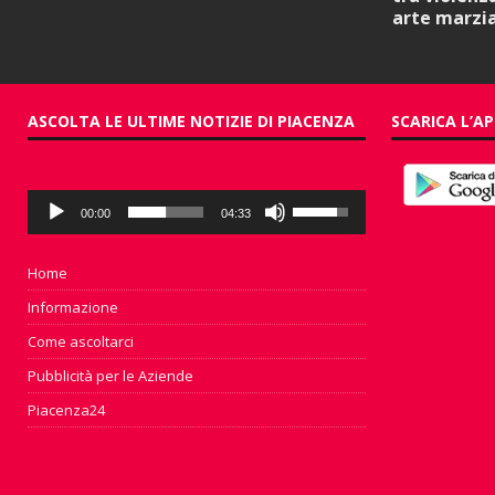
arte marzi
ASCOLTA LE ULTIME NOTIZIE DI PIACENZA
SCARICA L’AP
Audio
Usa
00:00
04:33
Player
i
tasti
freccia
Home
su/giù
Informazione
per
aumentare
Come ascoltarci
o
Pubblicità per le Aziende
diminuire
il
Piacenza24
volume.