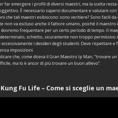
r far emergere i profili di diversi maestri, ma la scelta res
oggettivo. È necessario sapersi documentare e valutare con
ioni che tali maestri esibiscono: sono veritiere? Sono facili d
 non va escluso anche il fattore umano, poiché il maestro 
 dovremo frequentare per un certo periodo di tempo. Il mae
 determinato, schietto, sicuramente non troppo permissivo 
eccessivamente i desideri degli studenti. Deve rispettare e f
senza imposizioni.
icare che, come diceva il Gran Maestro Ip Man, “trovare u
ficile, ma lo è ancor di più trovare un buon allievo”.
 Kung Fu Life – Come si sceglie un ma