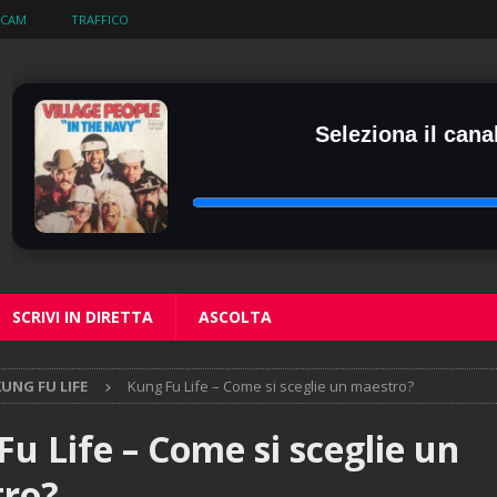
BCAM
TRAFFICO
Seleziona il canal
SCRIVI IN DIRETTA
ASCOLTA
UNG FU LIFE
Kung Fu Life – Come si sceglie un maestro?
u Life – Come si sceglie un
ro?