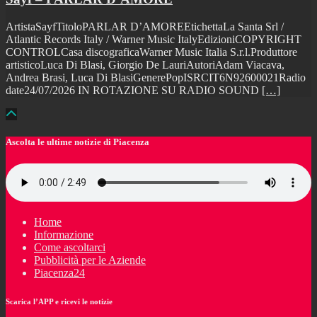
ArtistaSayfTitoloPARLAR D’AMOREEtichettaLa Santa Srl /
Atlantic Records Italy / Warner Music ItalyEdizioniCOPYRIGHT
CONTROLCasa discograficaWarner Music Italia S.r.l.Produttore
artisticoLuca Di Blasi, Giorgio De LauriAutoriAdam Viacava,
Andrea Brasi, Luca Di BlasiGenerePopISRCIT6N92600021Radio
date24/07/2026 IN ROTAZIONE SU RADIO SOUND
[…]
Ascolta le ultime notizie di Piacenza
Home
Informazione
Come ascoltarci
Pubblicità per le Aziende
Piacenza24
Scarica l’APP e ricevi le notizie