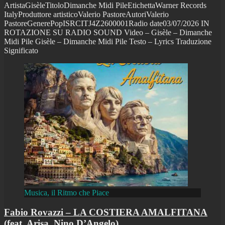
ArtistaGisèleTitoloDimanche Midi PileEtichettaWarner Records
ItalyProduttore artisticoValerio PastoreAutoriValerio
PastoreGenerePopISRCITJ4Z2600001Radio date03/07/2026 IN
ROTAZIONE SU RADIO SOUND Video – Gisèle – Dimanche
Midi Pile Gisèle – Dimanche Midi Pile Testo – Lyrics Traduzione
Significato
Musica, il Ritmo che Piace
Fabio Rovazzi – LA COSTIERA AMALFITANA
(feat. Arisa, Nino D’Angelo)