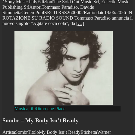
/ Sony Music ItalyEdizioniThe Sold Out Music Srl, Eclectic Music
Publishing SrlAutoriTommaso Paradiso, Davide
SimonettaGenerePopISRCITRSS2600002Radio date19/06/2026 IN
ROTAZIONE SU RADIO SOUND Tommaso Paradiso annuncia il
nuovo singolo “Agitare coca cola”, da
[…]
Musica, il Ritmo che Piace
Sombr – My Body Isn’t Ready
ArtistaSombrTitoloMy Body Isn’t ReadyEtichettaWarner