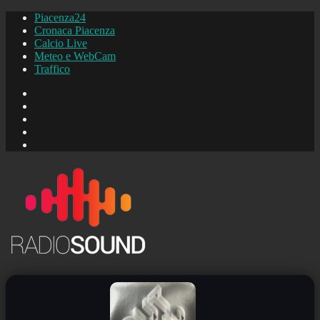
Piacenza24
Cronaca Piacenza
Calcio Live
Meteo e WebCam
Traffico
FB
Instagram
YouTube
FB
Piacenza24