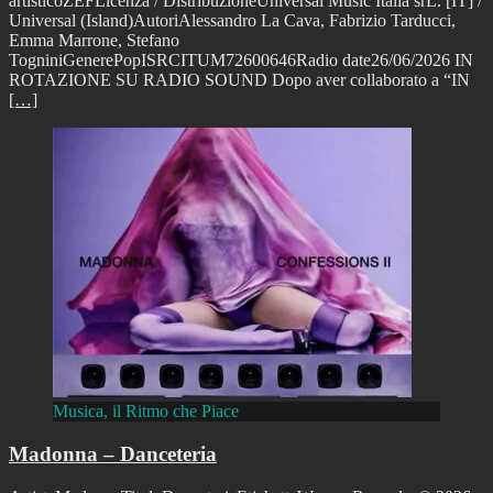
artisticoZEFLicenza / DistribuzioneUniversal Music Italia srL. [IT] /
Universal (Island)AutoriAlessandro La Cava, Fabrizio Tarducci,
Emma Marrone, Stefano
TogniniGenerePopISRCITUM72600646Radio date26/06/2026 IN
ROTAZIONE SU RADIO SOUND Dopo aver collaborato a “IN
[…]
Musica, il Ritmo che Piace
Madonna – Danceteria