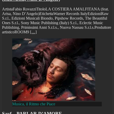
ArtistaFabio RovazziTitoloLA COSTIERA AMALFITANA (feat.
Arisa, Nino D’Angelo)EtichettaWarner Records ItalyEdizioniRaw
S.r.l., Edizioni Musicali Biondo, Pipshow Records, The Beautiful
Ones S.r.l., Sony Music Publishing (Italy) S.r.l., Eclectic Music
Publishing, Primissimi Anni S.r.l.s., Nuova Nassau S.r.l.s.Produttore
artisticoROOM9
[…]
Musica, il Ritmo che Piace
Sayf – PARLAR D’AMORE