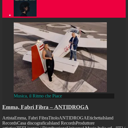
Musica, il Ritmo che Piace
Emma, Fabri Fibra – ANTIDROGA
ArtistaEmma, Fabri FibraTitoloANTIDROGAEtichettaIsland
RecordsCasa discograficaIsland RecordsProduttore