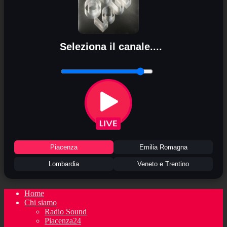
Seleziona il canale....
Piacenza
Emilia Romagna
Lombardia
Veneto e Trentino
Home
Chi siamo
Radio Sound
Piacenza24