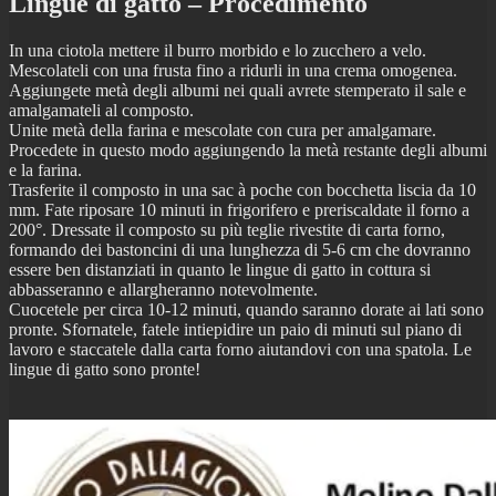
Lingue di gatto – Procedimento
In una ciotola mettere il burro morbido e lo zucchero a velo.
Mescolateli con una frusta fino a ridurli in una crema omogenea.
Aggiungete metà degli albumi nei quali avrete stemperato il sale e
amalgamateli al composto.
Unite metà della farina e mescolate con cura per amalgamare.
Procedete in questo modo aggiungendo la metà restante degli albumi
e la farina.
Trasferite il composto in una sac à poche con bocchetta liscia da 10
mm. Fate riposare 10 minuti in frigorifero e preriscaldate il forno a
200°. Dressate il composto su più teglie rivestite di carta forno,
formando dei bastoncini di una lunghezza di 5-6 cm che dovranno
essere ben distanziati in quanto le lingue di gatto in cottura si
abbasseranno e allargheranno notevolmente.
Cuocetele per circa 10-12 minuti, quando saranno dorate ai lati sono
pronte. Sfornatele, fatele intiepidire un paio di minuti sul piano di
lavoro e staccatele dalla carta forno aiutandovi con una spatola. Le
lingue di gatto sono pronte!