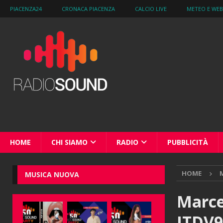
PIACENZA24
CRONACA PIACENZA
CALCIO LIVE
METEO E WE
HOME
CHI SIAMO
RADIO
PUBBLICITÀ
HOME
M
MUSICA NUOVA
Marcel
ITDV9