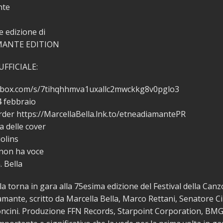
nte
e edizione di
MANTE EDITION
UFFICIALE:
.box.com/s/7tihqhhmva1uxallc2mwckkg8v0pglo3
14 febbraio
order https://MarcellaBella.lnk.to/etneadiamantePR
a delle cover
iolins
non ha voce
. Bella
la torna in gara alla 75esima edizione del Festival della Canz
amante, scritto da Marcella Bella, Marco Rettani, Senatore C
ncini. Produzione FFN Records, Starpoint Corporation, BMG