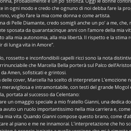
donna, probabilmente è un po’ stronza. Oggi le donne conti
te in ogni modo e credo che ognuno di noi debba fare la pro
nno, voglio fare la mia come donna e come artista.
na di Pelle Diamante, credo somigli anche un po’ a me, che,
nte sposata da quarantacinque anni con l’amore della mia vi
o alla mia autonomia, alla mia libertà. Il rispetto e la stima 
r di lunga vita in Amore”.
lo, rossetto e inconfondibili capelli ricci sono la nota distinti
rrinunciabile che Marcella Bella porterà sul Palco dell’Aristo
i da Amen, sofisticati e grintosi.
a delle cover, Marcella ha scelto di interpretare L’emozione 
meravigliosa e intramontabile, con testi del grande Mogol 
lla, portata al successo da Celentano:
are un omaggio speciale a mio fratello Gianni, una dedica d
 ha avuto un ruolo importantissimo nella mia carriera e, come 
lla mia vita. Quando Gianni compose questo brano, come d’a
ltare al piano e me ne innamorai. L’interpretazione che ho sce