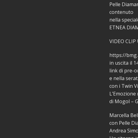
Pelle Diama
contenuto
nella special
ETNEA DIA
VIDEO CLIP 
https://bmg
in uscita il 
link di pre-
e nella serat
con i Twin V
L’Emozione 
di Mogol – G
Marcella Bel
con Pelle Di
Andrea Simo