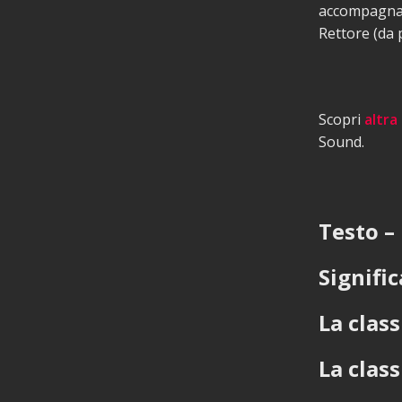
accompagnato
Rettore (da 
Scopri
altra
Sound.
Testo – 
Signifi
La class
La clas