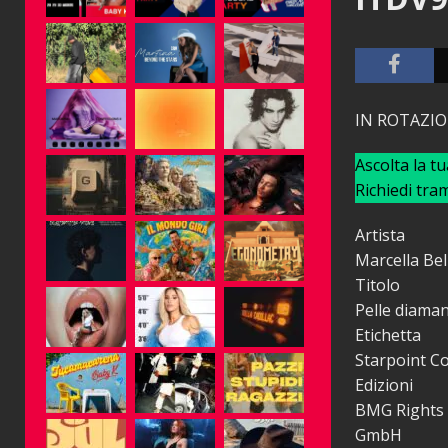
IN ROTAZI
Ascolta la t
Richiedi tra
Artista
Marcella Bel
Titolo
Pelle diama
Etichetta
Starpoint Co
Edizioni
BMG Rights M
GmbH