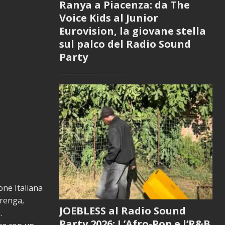
Ranya a Piacenza: da The
Voice Kids al Junior
Eurovision, la giovane stella
sul palco del Radio Sound
Party
one Italiana
irenga,
JOEBLESS al Radio Sound
.
Party 2026: L’Afro-Pop e l’R&B