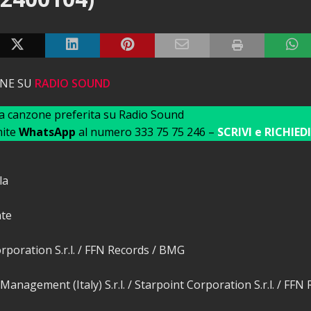
ONE SU
RADIO SOUND
ua canzone preferita su Radio Sound
mite
WhatsApp
al numero 333 75 75 246 –
SCRIVI e RICHIEDI
la
nte
rporation S.r.l. / FFN Records / BMG
anagement (Italy) S.r.l. / Starpoint Corporation S.r.l. / FFN