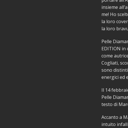
portare all’
insieme all’
me! Ho scelto
la loro cove
la loro brav
Pelle Diama
EDITION in c
come autric
Cogliati, sc
sono distint
energici ed e
Il 14 febbra
Pelle Diaman
testo di Marc
Accanto a Ma
intuito infal