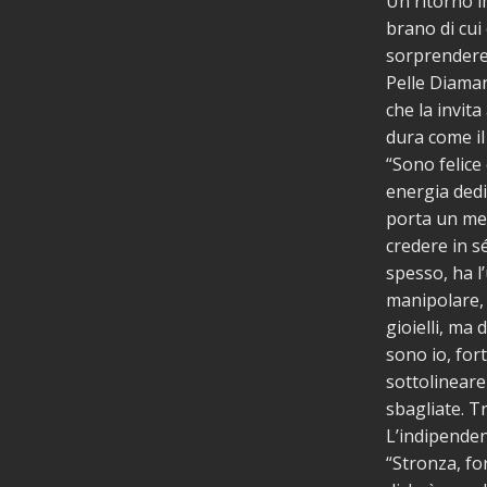
Un ritorno i
brano di cui
sorprendere 
Pelle Diaman
che la invita
dura come il
“Sono felice
energia ded
porta un mes
credere in s
spesso, ha l
manipolare, 
gioielli, ma
sono io, for
sottolineare
sbagliate. T
L’indipenden
“Stronza, fo