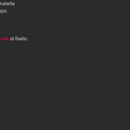
natella
mpo.
book
di Radio