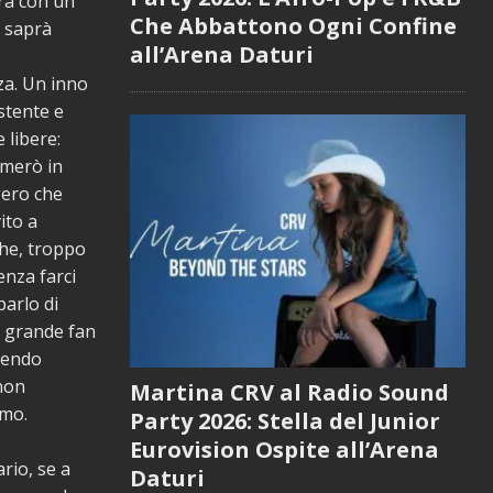
ara con un
Che Abbattono Ogni Confine
i saprà
all’Arena Daturi
za. Un inno
istente e
 libere:
rmerò in
gero che
ito a
che, troppo
enza farci
arlo di
iù grande fan
ntendo
 non
Martina CRV al Radio Sound
amo.
Party 2026: Stella del Junior
Eurovision Ospite all’Arena
rio, se a
Daturi