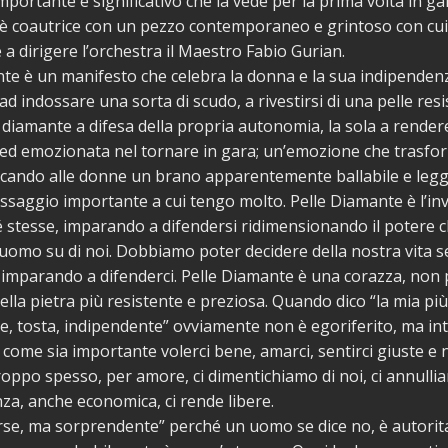
mportante e significativo che la vede per la prima volta in g
 è coautrice con un pezzo contemporaneo e grintoso con cu
a dirigere l’orchestra il Maestro Fabio Gurian.
te è un manifesto che celebra la donna e la sua indipenden
 ad indossare una sorta di scudo, a rivestirsi di una pelle res
 diamante a difesa della propria autonomia, la sola a rendere
 ed emozionata nel tornare in gara; un’emozione che trasfo
icando alle donne un brano apparentemente ballabile e leg
saggio importante a cui tengo molto. Pelle Diamante è l’inv
é stesse, imparando a difendersi ridimensionando il potere 
’uomo su di noi. Dobbiamo poter decidere della nostra vita s
imparando a difenderci. Pelle Diamante è una corazza, non p
 della pietra più resistente e preziosa. Quando dico “la mia p
te, tosta, indipendente” ovviamente non è egoriferito, ma i
 come sia importante volerci bene, amarci, sentirci giuste e
roppo spesso, per amore, ci dimentichiamo di noi, ci annulli
za, anche economica, ci rende libere.
rse, ma sorprendente” perché un uomo se dice no, è autorita