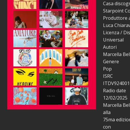
Casa discogr
Starpoint Co
Produttore a
Luca Chiarav
Licenza / Di
Universal
Autori
Marcella Bel
Genere
Pop
ISRC
ITDV924001
Radio date
12/02/2025
Marcella Bel
alla
75ma edizion
con