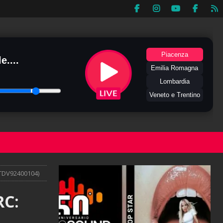
Piacenza
e....
Emilia Romagna
Lombardia
Veneto e Trentino
 ITDV92400104)
RC: