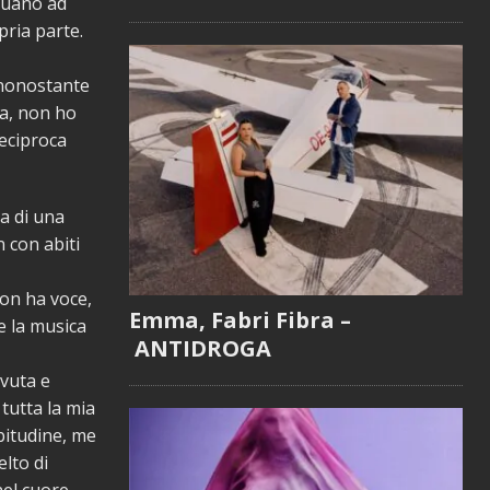
nuano ad
pria parte.
 nonostante
ta, non ho
reciproca
va di una
n con abiti
non ha voce,
Emma, Fabri Fibra –
e la musica
ANTIDROGA
ovuta e
tutta la mia
bitudine, me
lto di