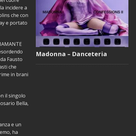
nel cuore
a incidere a
iolins che con
lay e portato
A DIAMANTE
 esordendo
Madonna – Danceteria
 da Fausto
asti che
rime in brani
 il singolo
osario Bella,
ranza e un
nremo, ha