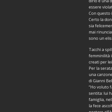
dirlo è una 
essere viola
Con questo i
Certo la don
sia feliceme
mai rinunciat
sono un elisi
Tacchi a spil
femminilità i
creati per le
Per la serat
una canzone 
di Gianni Be
“Ho voluto f
sentita: lui
famiglia, ne
la fece asco