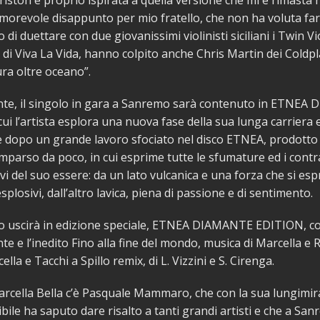
Ariston è proprio ispirata a quella versione che mi è rimasta 
amorevole disappunto per mio fratello, che non ha voluta farl
 di duettare con due giovanissimi violinisti siciliani i Twin V
r di Viva La Vida, hanno colpito anche Chris Martin dei Coldp
ura oltre oceano”.
nte, il singolo in gara a Sanremo sarà contenuto in ETNE
ui l’artista esplora una nuova fase della sua lunga carriera
e dopo un grande lavoro sfociato nel disco ETNEA, prodotto
omparso da poco, in cui esprime tutte le sfumature ed i contr
ivi del suo essere: da un lato vulcanica e una forza che si esp
splosivi, dall’altro lavica, piena di passione e di sentimento.
io uscirà in edizione speciale, ETNEA DIAMANTE EDITION, con
te e l’inedito Fino alla fine del mondo, musica di Marcella e R
ella e Tacchi a Spillo remix, di L. Vizzini e S. Cirenga.
rcella Bella c’è Pasquale Mammaro, che con la sua lungimi
libile ha saputo dare risalto a tanti grandi artisti e che a Sa