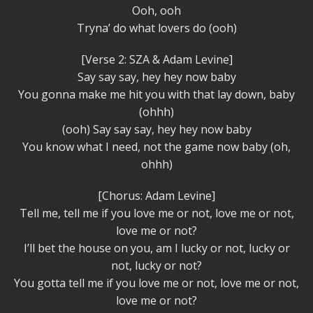
Ooh, ooh
Tryna’ do what lovers do (ooh)
[Verse 2: SZA & Adam Levine]
Say say say, hey hey now baby
You gonna make me hit you with that lay down, baby
(ohhh)
(ooh) Say say say, hey hey now baby
You know what I need, not the game now baby (oh,
ohhh)
[Chorus: Adam Levine]
Tell me, tell me if you love me or not, love me or not,
love me or not?
I’ll bet the house on you, am I lucky or not, lucky or
not, lucky or not?
You gotta tell me if you love me or not, love me or not,
love me or not?