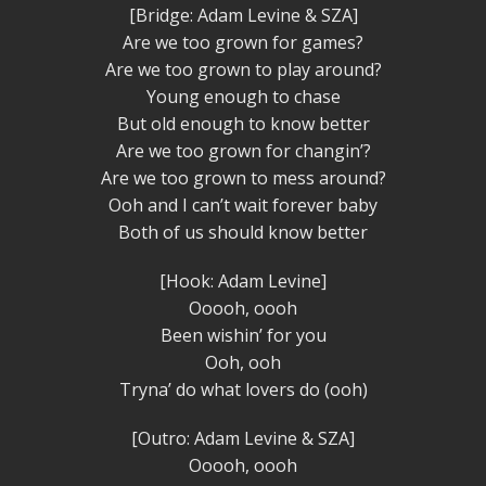
[Bridge: Adam Levine & SZA]
Are we too grown for games?
Are we too grown to play around?
Young enough to chase
But old enough to know better
Are we too grown for changin’?
Are we too grown to mess around?
Ooh and I can’t wait forever baby
Both of us should know better
[Hook: Adam Levine]
Ooooh, oooh
Been wishin’ for you
Ooh, ooh
Tryna’ do what lovers do (ooh)
[Outro: Adam Levine & SZA]
Ooooh, oooh