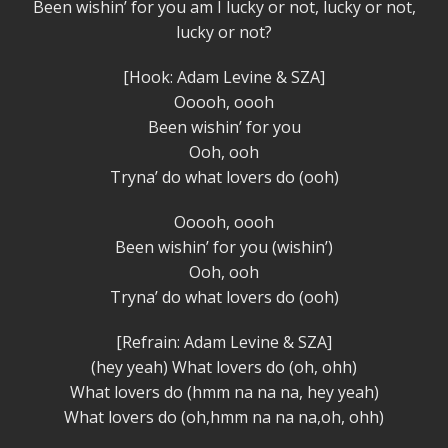
Been wishin’ for you am I lucky or not, lucky or not,
lucky or not?
[Hook: Adam Levine & SZA]
Ooooh, oooh
Been wishin’ for you
Ooh, ooh
Tryna’ do what lovers do (ooh)
Ooooh, oooh
Been wishin’ for you (wishin’)
Ooh, ooh
Tryna’ do what lovers do (ooh)
[Refrain: Adam Levine & SZA]
(hey yeah) What lovers do (oh, ohh)
What lovers do (hmm na na na, hey yeah)
What lovers do (oh,hmm na na na,oh, ohh)