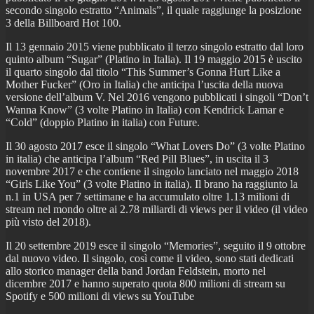
secondo singolo estratto “Animals”, il quale raggiunge la posizione
3 della Billboard Hot 100.
Il 13 gennaio 2015 viene pubblicato il terzo singolo estratto dal loro
quinto album “Sugar” (Platino in Italia). Il 19 maggio 2015 è uscito
il quarto singolo dal titolo “This Summer’s Gonna Hurt Like a
Mother Fucker” (Oro in Italia) che anticipa l’uscita della nuova
versione dell’album V. Nel 2016 vengono pubblicati i singoli “Don’t
Wanna Know” (3 volte Platino in Italia) con Kendrick Lamar e
“Cold” (doppio Platino in italia) con Future.
Il 30 agosto 2017 esce il singolo “What Lovers Do” (3 volte Platino
in italia) che anticipa l’album “Red Pill Blues”, in uscita il 3
novembre 2017 e che contiene il singolo lanciato nel maggio 2018
“Girls Like You” (3 volte Platino in italia). Il brano ha raggiunto la
n.1 in USA per 7 settimane e ha accumulato oltre 1.13 milioni di
stream nel mondo oltre ai 2.78 miliardi di views per il video (il video
più visto del 2018).
Il 20 settembre 2019 esce il singolo “Memories”, seguito il 9 ottobre
dal nuovo video. Il singolo, così come il video, sono stati dedicati
allo storico manager della band Jordan Feldstein, morto nel
dicembre 2017 e hanno superato quota 800 milioni di stream su
Spotify e 500 milioni di views su YouTube