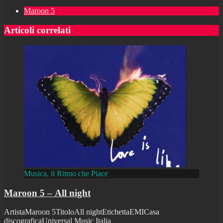
Maroon 5
Articoli correlati
Musica, il Ritmo che Piace
Maroon 5 – All night
ArtistaMaroon 5TitoloAll nightEtichettaEMICasa
discograficaUniversal Music Italia