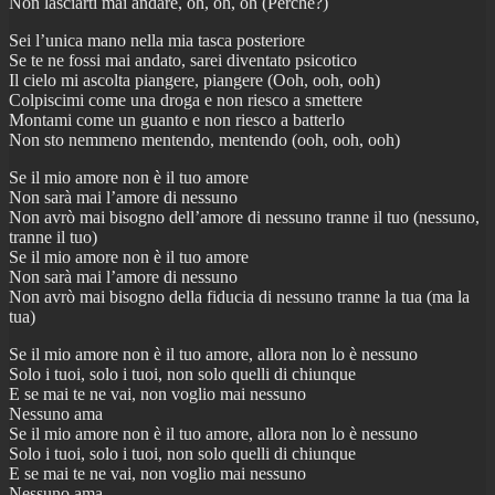
Non lasciarti mai andare, oh, oh, oh (Perché?)
Sei l’unica mano nella mia tasca posteriore
Se te ne fossi mai andato, sarei diventato psicotico
Il cielo mi ascolta piangere, piangere (Ooh, ooh, ooh)
Colpiscimi come una droga e non riesco a smettere
Montami come un guanto e non riesco a batterlo
Non sto nemmeno mentendo, mentendo (ooh, ooh, ooh)
Se il mio amore non è il tuo amore
Non sarà mai l’amore di nessuno
Non avrò mai bisogno dell’amore di nessuno tranne il tuo (nessuno,
tranne il tuo)
Se il mio amore non è il tuo amore
Non sarà mai l’amore di nessuno
Non avrò mai bisogno della fiducia di nessuno tranne la tua (ma la
tua)
Se il mio amore non è il tuo amore, allora non lo è nessuno
Solo i tuoi, solo i tuoi, non solo quelli di chiunque
E se mai te ne vai, non voglio mai nessuno
Nessuno ama
Se il mio amore non è il tuo amore, allora non lo è nessuno
Solo i tuoi, solo i tuoi, non solo quelli di chiunque
E se mai te ne vai, non voglio mai nessuno
Nessuno ama