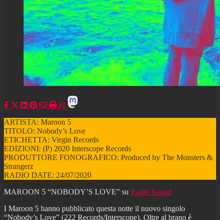
ARTISTA: Maroon 5
TITOLO: Nobody’s Love
ETICHETTA: Virgin Records
EDIZIONI: (P) 2020 Interscope Records
PRODUTTORE FONOGRAFICO: Produced by The Monsters &
Strangerz
RADIO DATE: 24/07/2020
MAROON 5 “NOBODY’S LOVE” su
Radio Sound
I Maroon 5 hanno pubblicato questa notte il nuovo singolo
“Nobody’s Love” (222 Records/Interscope). Oltre al brano è