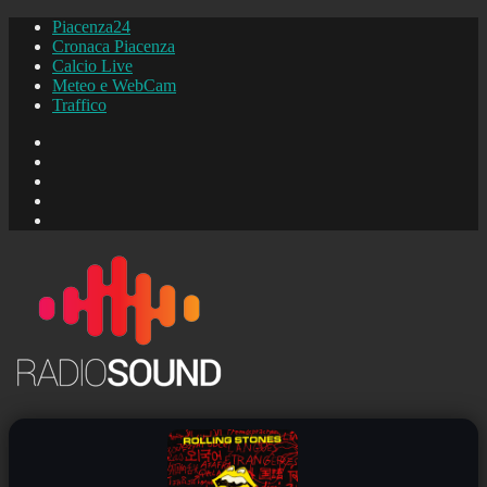
Piacenza24
Cronaca Piacenza
Calcio Live
Meteo e WebCam
Traffico
FB
Instagram
YouTube
FB
Piacenza24