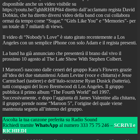
disponibile anche un video visibile su
https://youtu.be/7ghhRHRP6t4 diretto dall’acclamato regista David
Dobkin, che ha diretto diversi video della band con cui collabora
ormai da tempo come “Sugar,” “Girls Like You” e “Memories”- per
un totale di 7 miliardi di views.
Il video di “Nobody’s Love” è stato girato recentemente a Los
Angeles con un semplice iPhone con solo Adam e il regista presenti.
La band ha già annunciato che presenterà il brano dal vivo il
prossimo 10 agosto al The Late Show With Stephen Colbert.
I Maroon5 nascono dalle ceneri del gruppo Kara’s Flowers grazie
all’idea dei due statunitensi Adam Levine (voce e chitarra) e Jesse
Carmichael (tastiere) e dell’italo-scozzese Ryan Dusick (batteria),
tutti compagni del liceo Brentwood di Los Angeles. Il gruppo
pubblica il primo album “The Fourth World” nel 1997.
Successivamente, e dopo l’aggiunta di James Valentine alla chitarra,
il gruppo prende nome “Maroon 5”, l’origine del quale viene
mantenuta segreta all’interno del gruppo.
Ascolta la tua canzone preferita su Radio Sound
Richiedi tramite
WhatsApp
al numero 333 75 75 246 –
SCRIVI e
RICHIEDI