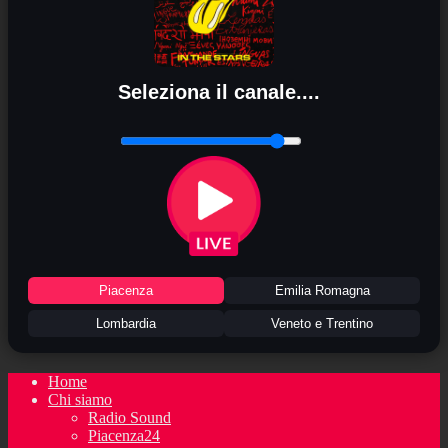
Seleziona il canale....
Piacenza
Emilia Romagna
Lombardia
Veneto e Trentino
Home
Chi siamo
Radio Sound
Piacenza24