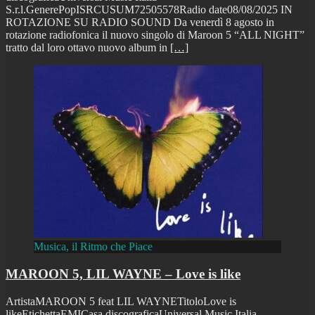
S.r.l.GenerePopISRCUSUM72505578Radio date08/08/2025 IN
ROTAZIONE SU RADIO SOUND Da venerdì 8 agosto in
rotazione radiofonica il nuovo singolo di Maroon 5 “ALL NIGHT”
tratto dal loro ottavo nuovo album in
[…]
Musica, il Ritmo che Piace
MAROON 5, LIL WAYNE – Love is like
ArtistaMAROON 5 feat LIL WAYNETitoloLove is
likeEtichettaEMICasa discograficaUniversal Music Italia