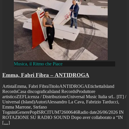
Musica, il Ritmo che Piace
Emma, Fabri Fibra – ANTIDROGA
ArtistaEmma, Fabri FibraTitoloANTIDROGAEtichettaIsland
RecordsCasa discograficaIsland RecordsProduttore
artisticoZEFLicenza / DistribuzioneUniversal Music Italia srL. [IT] /
Universal (Island)AutoriAlessandro La Cava, Fabrizio Tarducci,
Emma Marrone, Stefano
TogniniGenerePopISRCITUM72600646Radio date26/06/2026 IN
ROTAZIONE SU RADIO SOUND Dopo aver collaborato a “IN
[…]