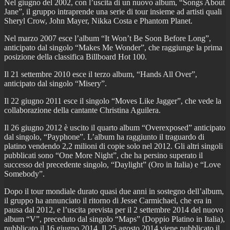
Nel giugno del 2002, con l’uscita di un nuovo album, “Songs About
Jane”, il gruppo intraprende una serie di tour insieme ad artisti quali
Sheryl Crow, John Mayer, Nikka Costa e Phantom Planet.
Nel marzo 2007 esce l’album “It Won’t Be Soon Before Long”,
anticipato dal singolo “Makes Me Wonder”, che raggiunge la prima
posizione della classifica Billboard Hot 100.
Il 21 settembre 2010 esce il terzo album, “Hands All Over”,
anticipato dal singolo “Misery”.
Il 22 giugno 2011 esce il singolo “Moves Like Jagger”, che vede la
collaborazione della cantante Christina Aguilera.
Il 26 giugno 2012 è uscito il quarto album “Overexposed” anticipato
dal singolo, “Payphone”. L’album ha raggiunto il traguardo di
platino vendendo 2,2 milioni di copie solo nel 2012. Gli altri singoli
pubblicati sono “One More Night”, che ha persino superato il
successo del precedente singolo, “Daylight” (Oro in Italia) e “Love
Somebody”.
Dopo il tour mondiale durato quasi due anni in sostegno dell’album,
il gruppo ha annunciato il ritorno di Jesse Carmichael, che era in
pausa dal 2012, e l’uscita prevista per il 2 settembre 2014 del nuovo
album “V”, preceduto dal singolo “Maps” (Doppio Platino in Italia),
pubblicato il 16 giugno 2014. Il 25 agosto 2014 viene pubblicato il