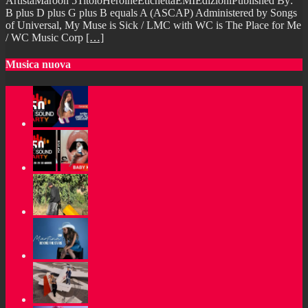
ArtistaMaroon 5TitoloHeroineEtichettaEMIEdizioniPublished By:
B plus D plus G plus B equals A (ASCAP) Administered by Songs
of Universal, My Muse is Sick / LMC with WC is The Place for Me
/ WC Music Corp
[…]
Musica nuova