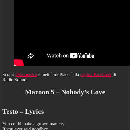
Scopri
altra musica
e metti “mi Piace” alla
pagina Facebook
di
Radio Sound.
Maroon 5 – Nobody’s Love
Testo – Lyrics
You could make a grown man cry
If you ever said goodbye