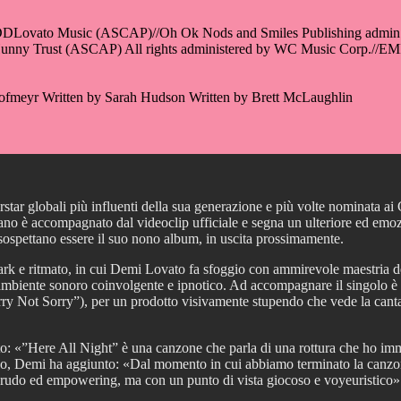
p./DDLovato Music (ASCAP)//Oh Ok Nods and Smiles Publishing admin 
Hunny Trust (ASCAP) All rights administered by WC Music Corp.//E
Hofmeyr Written by Sarah Hudson Written by Brett McLaughlin
perstar globali più influenti della sua generazione e più volte nomina
brano è accompagnato dal videoclip ufficiale e segna un ulteriore ed emozi
 sospettano essere il suo nono album, in uscita prossimamente.
k e ritmato, in cui Demi Lovato fa sfoggio con ammirevole maestria dell
n un ambiente sonoro coinvolgente e ipnotico. Ad accompagnare il singolo è
Not Sorry”), per un prodotto visivamente stupendo che vede la cantante
o: «”Here All Night” è una canzone che parla di una rottura che ho imma
l video, Demi ha aggiunto: «Dal momento in cui abbiamo terminato la can
è crudo ed empowering, ma con un punto di vista giocoso e voyeuristico»