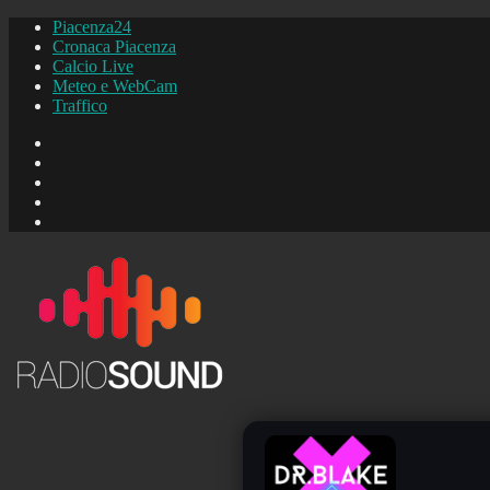
Piacenza24
Cronaca Piacenza
Calcio Live
Meteo e WebCam
Traffico
FB
Instagram
YouTube
FB
Piacenza24