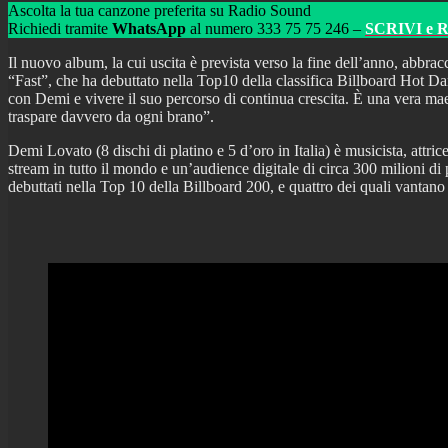
Ascolta la tua canzone preferita su Radio Sound
Richiedi tramite
WhatsApp
al numero 333 75 75 246 –
SCRIVI e 
Il nuovo album, la cui uscita è prevista verso la fine dell’anno, abbrac
“Fast”, che ha debuttato nella Top10 della classifica Billboard Hot D
con Demi e vivere il suo percorso di continua crescita. È una vera maes
traspare davvero da ogni brano”.
Demi Lovato (8 dischi di platino e 5 d’oro in Italia) è musicista, att
stream in tutto il mondo e un’audience digitale di circa 300 milioni di 
debuttati nella Top 10 della Billboard 200, e quattro dei quali vantano 