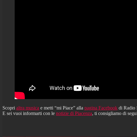
Scopri
altra musica
e metti “mi Piace” alla
pagina Facebook
di Radio
E sei vuoi informarti con le
notizie di Piacenza
, ti consigliamo di segu