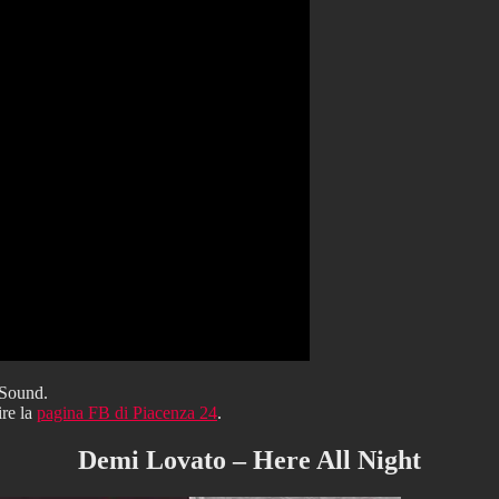
 Sound.
ire la
pagina FB di Piacenza 24
.
Demi Lovato – Here All Night