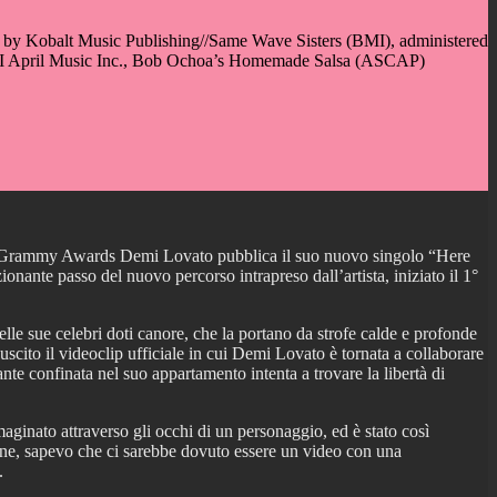
by Kobalt Music Publishing//Same Wave Sisters (BMI), administered
MI April Music Inc., Bob Ochoa’s Homemade Salsa (ASCAP)
ta ai Grammy Awards Demi Lovato pubblica il suo nuovo singolo “Here
onante passo del nuovo percorso intrapreso dall’artista, iniziato il 1°
e sue celebri doti canore, che la portano da strofe calde e profonde
 uscito il videoclip ufficiale in cui Demi Lovato è tornata a collaborare
 confinata nel suo appartamento intenta a trovare la libertà di
ginato attraverso gli occhi di un personaggio, ed è stato così
zone, sapevo che ci sarebbe dovuto essere un video con una
.