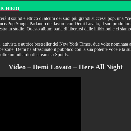
RICHIEDI
cerà il sound elettrico di alcuni dei suoi più grandi successi pop, una “c
ance/Pop Songs. Parlando del lavoro con Demi Lovato, il suo produttore
tra in studio. Questo album parla di liberarsi dalle inibizioni e ci siam
rice, attivista e autrice bestseller del New York Times, due volte nomin
persone, Demi ha affascinato il pubblico con la sua potente voce e la sua i
oltre un miliardo di stream su Spotify.
Video – Demi Lovato – Here All Night