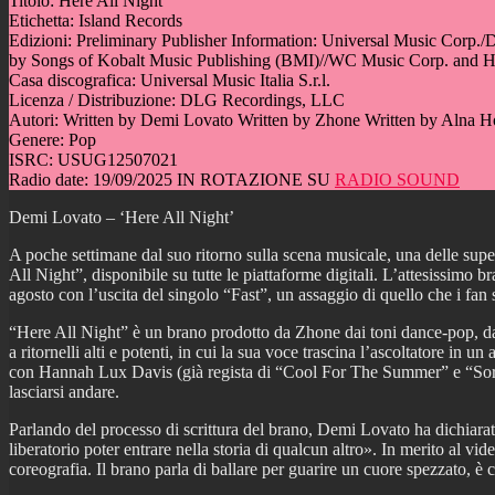
Titolo: Here All Night
Etichetta: Island Records
Edizioni: Preliminary Publisher Information: Universal Music Cor
by Songs of Kobalt Music Publishing (BMI)//WC Music Corp. and 
Casa discografica: Universal Music Italia S.r.l.
Licenza / Distribuzione: DLG Recordings, LLC
Autori: Written by Demi Lovato Written by Zhone Written by Alna 
Genere: Pop
ISRC: USUG12507021
Radio date: 19/09/2025 IN ROTAZIONE SU
RADIO SOUND
Demi Lovato – ‘Here All Night’
A poche settimane dal suo ritorno sulla scena musicale, una delle su
All Night”, disponibile su tutte le piattaforme digitali. L’attesissimo 
agosto con l’uscita del singolo “Fast”, un assaggio di quello che i fan
“Here All Night” è un brano prodotto da Zhone dai toni dance-pop, dar
a ritornelli alti e potenti, in cui la sua voce trascina l’ascoltatore i
con Hannah Lux Davis (già regista di “Cool For The Summer” e “Sorry 
lasciarsi andare.
Parlando del processo di scrittura del brano, Demi Lovato ha dichiarat
liberatorio poter entrare nella storia di qualcun altro». In merito a
coreografia. Il brano parla di ballare per guarire un cuore spezzato, 