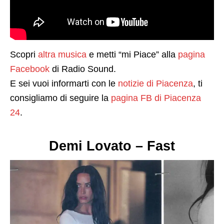
Scopri
altra musica
e metti “mi Piace” alla
pagina
Facebook
di Radio Sound.
E sei vuoi informarti con le
notizie di Piacenza
, ti
consigliamo di seguire la
pagina FB di Piacenza
24
.
Demi Lovato – Fast