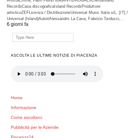
ArtistaEmma, Fabri FibraTitoloANTIDROGAEtichettaIsland
RecordsCasa discograficaIsland RecordsProduttore
artisticoZEFLicenza / DistribuzioneUniversal Music Italia srL. [IT] /
Universal (Island)AutoriAlessandro La Cava, Fabrizio Tarducci,…
6 giorni fa
Search
for:
ASCOLTA LE ULTIME NOTIZIE DI PIACENZA
Home
Informazione
Come ascoltarci
Pubblicità per le Aziende
Piacenza24