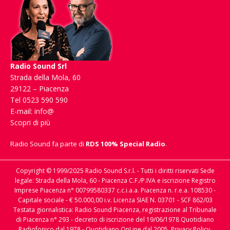
Radio Sound Srl
Strada della Mola, 60
29122 – Piacenza
Tel 0523 590 590
E-mail:
info@
Scopri di più
Radio Sound fa parte di
RDS 100% Special Radio
.
Copyright © 1999/2025 Radio Sound S.r.l. - Tutti i diritti riservati Sede
legale: Strada della Mola, 60 - Piacenza C.F./P.IVA e iscrizione Registro
Imprese Piacenza n° 00799580337 c.c.i.a.a. Piacenza n. r.e.a. 108530 -
Capitale sociale - € 50.000,00 i.v. Licenza SIAE N. 03701 - SCF 862/03
Testata giornalistica: Radio Sound Piacenza, registrazione al Tribunale
di Piacenza n° 293 - decreto di iscrizione del 19/06/1978 Quotidiano
Radiofonico dal 1978 - Quotidiano OnLine dal 2005.
Privacy Policy,