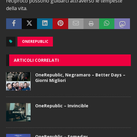
reciproco possono guidarci attraverso le tempeste
della vita.
ONEREPUBLIC
ARTICOLI CORRELATI
OneRepublic, Negramaro – Better Days –
Giorni Migliori
OneRepublic – Invincible
OneRepublic – Someday