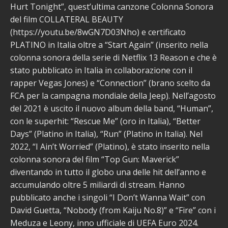
Hurt Tonight”, quest’ultima canzone Colonna Sonora
del film COLLATERAL BEAUTY
(https://youtu.be/8wGN7D03Nho) e certificato
PLATINO in Italia oltre a “Start Again” (inserito nella
colonna sonora della serie di Netflix 13 Reason e che è
stato pubblicato in Italia in collaborazione con il
rapper Vegas Jones) e “Connection” (brano scelto da
FCA per la campagna mondiale della Jeep). Nell’agosto
del 2021 è uscito il nuovo album della band, “Human”,
con le superhit: “Rescue Me” (oro in Italia), “Better
Days” (Platino in Italia), “Run” (Platino in Italia). Nel
2022, “I Ain’t Worried” (Platino), è stato inserito nella
colonna sonora del film “Top Gun: Maverick”
diventando in tutto il globo una delle hit dell’anno e
accumulando oltre 5 miliardi di stream. Hanno
pubblicato anche i singoli “I Don’t Wanna Wait” con
David Guetta, “Nobody (from Kaiju No.8)” e “Fire” con i
Meduza e Leony, inno ufficiale di UEFA Euro 2024.