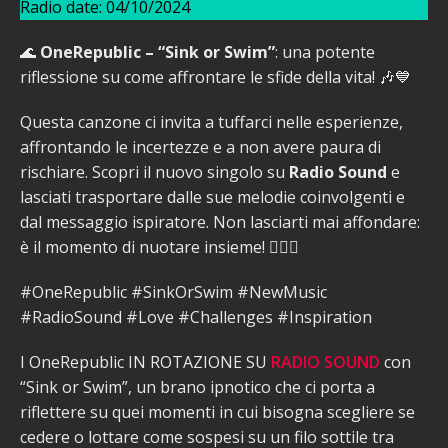
Radio date: 04/10/2024
🌊
OneRepublic – “Sink or Swim”
: una potente
riflessione su come affrontare le sfide della vita! 🎶💙
Questa canzone ci invita a tuffarci nelle esperienze,
affrontando le incertezze e a non avere paura di
rischiare. Scopri il nuovo singolo su
Radio Sound
e
lasciati trasportare dalle sue melodie coinvolgenti e
dal messaggio ispiratore. Non lasciarti mai affondare:
è il momento di nuotare insieme! 🏊‍♂️✨
#OneRepublic #SinkOrSwim #NewMusic
#RadioSound #Love #Challenges #Inspiration
I OneRepublic IN ROTAZIONE SU
RADIO SOUND
con
“Sink or Swim”, un brano ipnotico che ci porta a
riflettere su quei momenti in cui bisogna scegliere se
cedere o lottare come sospesi su un filo sottile tra