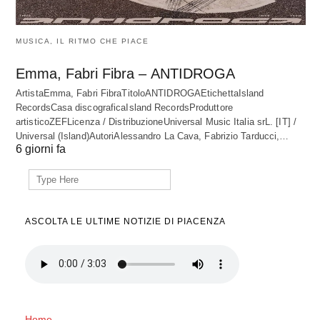
MUSICA, IL RITMO CHE PIACE
Emma, Fabri Fibra – ANTIDROGA
ArtistaEmma, Fabri FibraTitoloANTIDROGAEtichettaIsland
RecordsCasa discograficaIsland RecordsProduttore
artisticoZEFLicenza / DistribuzioneUniversal Music Italia srL. [IT] /
Universal (Island)AutoriAlessandro La Cava, Fabrizio Tarducci,…
6 giorni fa
Search
for:
ASCOLTA LE ULTIME NOTIZIE DI PIACENZA
Home