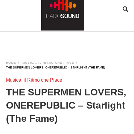
JQUERY
RADIO
PLAYER
and
WORDPRESS
RADIO
PLUGIN
HOME
MUSICA, IL RITMO CHE PIACE
powered
THE SUPERMEN LOVERS, ONEREPUBLIC – STARLIGHT (THE FAME)
by
WordPress
Musica, il Ritmo che Piace
Webdesign
THE SUPERMEN LOVERS,
Dexheim
and
ONEREPUBLIC – Starlight
FULL
SERVICE
ONLINE
(The Fame)
AGENTUR
MAINZ