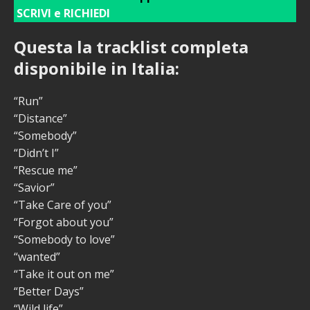
SCRIVI e RICHIEDI
Questa la tracklist completa
disponibile in Italia:
“Run”
“Distance”
“Somebody”
“Didn’t I”
“Rescue me”
“Savior”
“Take Care of you”
“Forgot about you”
“Somebody to love”
“wanted”
“Take it out on me”
“Better Days”
“Wild life”