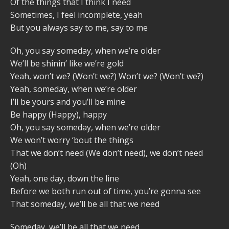
Of the things that I think I need
Sometimes, I feel incomplete, yeah
But you always say to me, say to me
Oh, you say someday, when we’re older
We’ll be shinin’ like we’re gold
Yeah, won’t we? (Won’t we?) Won’t we? (Won’t we?)
Yeah, someday, when we’re older
I’ll be yours and you’ll be mine
Be happy (Happy), happy
Oh, you say someday, when we’re older
We won’t worry ‘bout the things
That we don’t need (We don’t need), we don’t need
(Oh)
Yeah, one day, down the line
Before we both run out of time, you’re gonna see
That someday, we’ll be all that we need
Someday, we’ll be all that we need