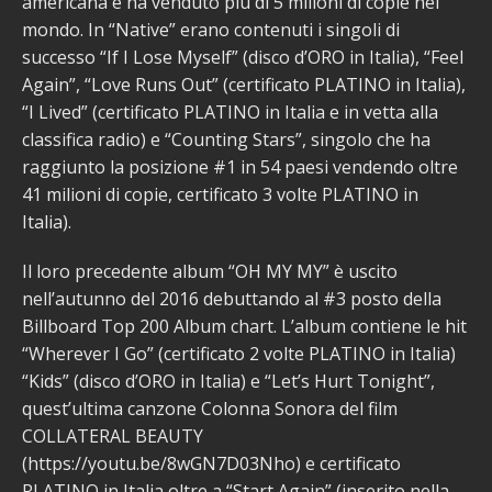
americana e ha venduto più di 5 milioni di copie nel
mondo. In “Native” erano contenuti i singoli di
successo “If I Lose Myself” (disco d’ORO in Italia), “Feel
Again”, “Love Runs Out” (certificato PLATINO in Italia),
“I Lived” (certificato PLATINO in Italia e in vetta alla
classifica radio) e “Counting Stars”, singolo che ha
raggiunto la posizione #1 in 54 paesi vendendo oltre
41 milioni di copie, certificato 3 volte PLATINO in
Italia).
Il loro precedente album “OH MY MY” è uscito
nell’autunno del 2016 debuttando al #3 posto della
Billboard Top 200 Album chart. L’album contiene le hit
“Wherever I Go” (certificato 2 volte PLATINO in Italia)
“Kids” (disco d’ORO in Italia) e “Let’s Hurt Tonight”,
quest’ultima canzone Colonna Sonora del film
COLLATERAL BEAUTY
(https://youtu.be/8wGN7D03Nho) e certificato
PLATINO in Italia oltre a “Start Again” (inserito nella