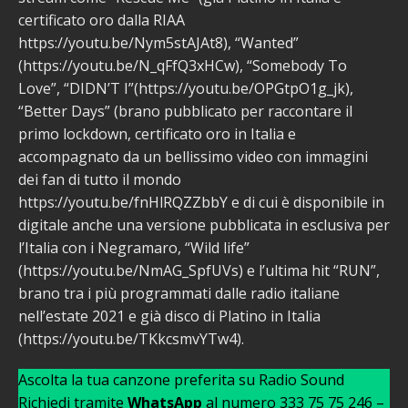
certificato oro dalla RIAA
https://youtu.be/Nym5stAJAt8), “Wanted”
(https://youtu.be/N_qFfQ3xHCw), “Somebody To
Love”, “DIDN’T I”(https://youtu.be/OPGtpO1g_jk),
“Better Days” (brano pubblicato per raccontare il
primo lockdown, certificato oro in Italia e
accompagnato da un bellissimo video con immagini
dei fan di tutto il mondo
https://youtu.be/fnHlRQZZbbY e di cui è disponibile in
digitale anche una versione pubblicata in esclusiva per
l’Italia con i Negramaro, “Wild life”
(https://youtu.be/NmAG_SpfUVs) e l’ultima hit “RUN”,
brano tra i più programmati dalle radio italiane
nell’estate 2021 e già disco di Platino in Italia
(https://youtu.be/TKkcsmvYTw4).
Ascolta la tua canzone preferita su Radio Sound
Richiedi tramite
WhatsApp
al numero 333 75 75 246 –