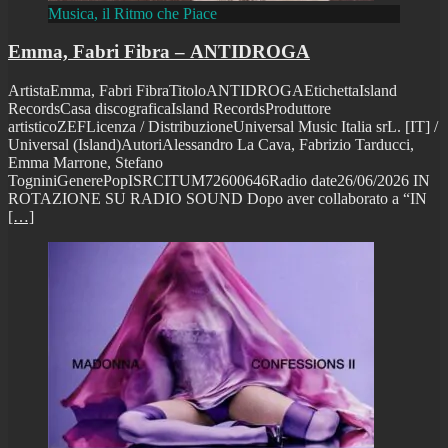
Musica, il Ritmo che Piace
Emma, Fabri Fibra – ANTIDROGA
ArtistaEmma, Fabri FibraTitoloANTIDROGAEtichettaIsland
RecordsCasa discograficaIsland RecordsProduttore
artisticoZEFLicenza / DistribuzioneUniversal Music Italia srL. [IT] /
Universal (Island)AutoriAlessandro La Cava, Fabrizio Tarducci,
Emma Marrone, Stefano
TogniniGenerePopISRCITUM72600646Radio date26/06/2026 IN
ROTAZIONE SU RADIO SOUND Dopo aver collaborato a “IN
[…]