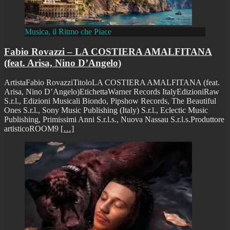
Musica, il Ritmo che Piace
Fabio Rovazzi – LA COSTIERA AMALFITANA
(feat. Arisa, Nino D’Angelo)
ArtistaFabio RovazziTitoloLA COSTIERA AMALFITANA (feat.
Arisa, Nino D’Angelo)EtichettaWarner Records ItalyEdizioniRaw
S.r.l., Edizioni Musicali Biondo, Pipshow Records, The Beautiful
Ones S.r.l., Sony Music Publishing (Italy) S.r.l., Eclectic Music
Publishing, Primissimi Anni S.r.l.s., Nuova Nassau S.r.l.s.Produttore
artisticoROOM9
[…]