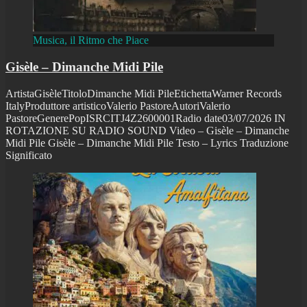
Musica, il Ritmo che Piace
Gisèle – Dimanche Midi Pile
ArtistaGisèleTitoloDimanche Midi PileEtichettaWarner Records
ItalyProduttore artisticoValerio PastoreAutoriValerio
PastoreGenerePopISRCITJ4Z2600001Radio date03/07/2026 IN
ROTAZIONE SU RADIO SOUND Video – Gisèle – Dimanche
Midi Pile Gisèle – Dimanche Midi Pile Testo – Lyrics Traduzione
Significato