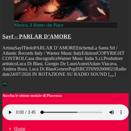
Musica, il Ritmo che Piace
Sayf – PARLAR D’AMORE
ArtistaSayfTitoloPARLAR D’AMOREEtichettaLa Santa Srl /
Atlantic Records Italy / Warner Music ItalyEdizioniCOPYRIGHT
CONTROLCasa discograficaWarner Music Italia S.r.l.Produttore
artisticoLuca Di Blasi, Giorgio De LauriAutoriAdam Viacava,
Andrea Brasi, Luca Di BlasiGenerePopISRCIT6N92600021Radio
date24/07/2026 IN ROTAZIONE SU RADIO SOUND
[…]
Ascolta le ultime notizie di Piacenza
Home