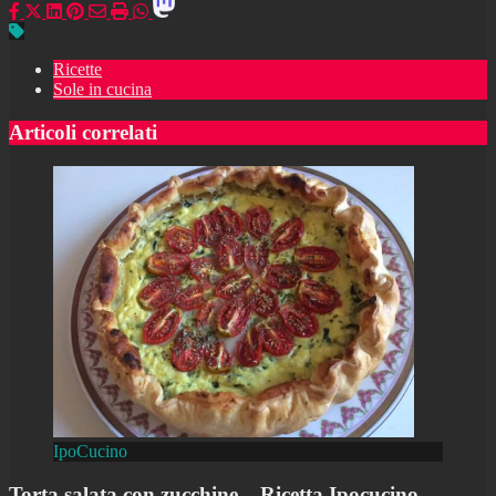
Ricette
Sole in cucina
Articoli correlati
IpoCucino
Torta salata con zucchine – Ricetta Ipocucino