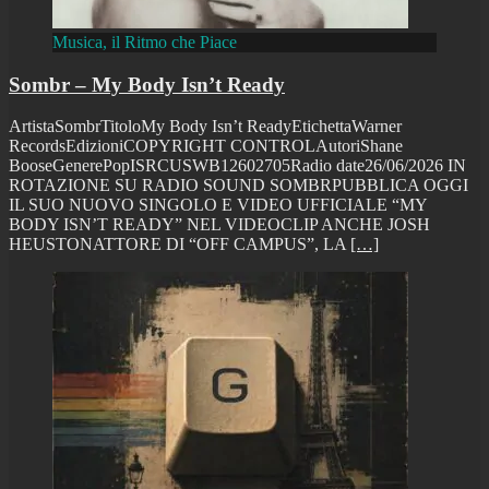
Musica, il Ritmo che Piace
Sombr – My Body Isn’t Ready
ArtistaSombrTitoloMy Body Isn’t ReadyEtichettaWarner
RecordsEdizioniCOPYRIGHT CONTROLAutoriShane
BooseGenerePopISRCUSWB12602705Radio date26/06/2026 IN
ROTAZIONE SU RADIO SOUND SOMBRPUBBLICA OGGI
IL SUO NUOVO SINGOLO E VIDEO UFFICIALE “MY
BODY ISN’T READY” NEL VIDEOCLIP ANCHE JOSH
HEUSTONATTORE DI “OFF CAMPUS”, LA
[…]