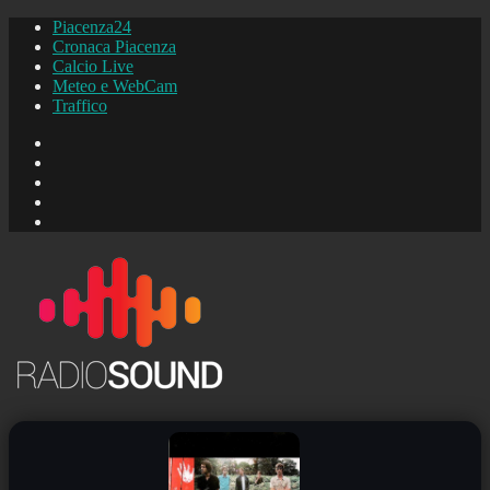
Piacenza24
Cronaca Piacenza
Calcio Live
Meteo e WebCam
Traffico
FB
Instagram
YouTube
FB
Piacenza24