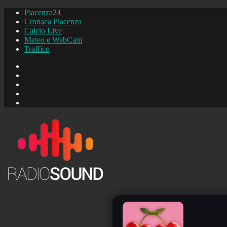
Piacenza24
Cronaca Piacenza
Calcio Live
Meteo e WebCam
Traffico
FB
Instagram
YouTube
FB
Piacenza24