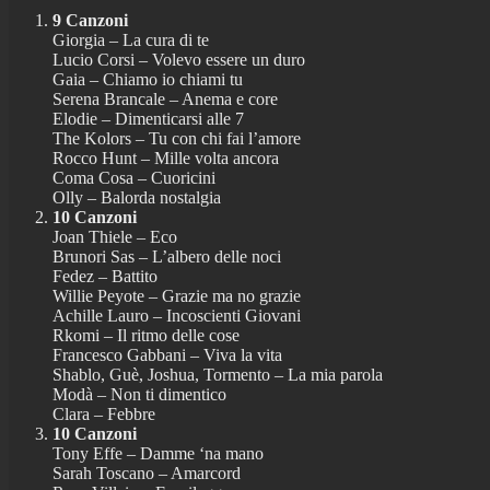
9 Canzoni
Giorgia – La cura di te
Lucio Corsi – Volevo essere un duro
Gaia – Chiamo io chiami tu
Serena Brancale – Anema e core
Elodie – Dimenticarsi alle 7
The Kolors – Tu con chi fai l’amore
Rocco Hunt – Mille volta ancora
Coma Cosa – Cuoricini
Olly – Balorda nostalgia
10 Canzoni
Joan Thiele – Eco
Brunori Sas – L’albero delle noci
Fedez – Battito
Willie Peyote – Grazie ma no grazie
Achille Lauro – Incoscienti Giovani
Rkomi – Il ritmo delle cose
Francesco Gabbani – Viva la vita
Shablo, Guè, Joshua, Tormento – La mia parola
Modà – Non ti dimentico
Clara – Febbre
10 Canzoni
Tony Effe – Damme ‘na mano
Sarah Toscano – Amarcord