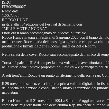
ISRC
ITB002500027
Radio date
12/02/2025
ROCCO HUNT
in gara alla 75ª edizione del Festival di Sanremo con
“MILLE VOTE ANCORA”
Fuori ora il brano accompagnato dal videoclip ufficiale
Rocco Hunt è in gara al Festival di Sanremo 2025 con il brano dal tito
mediterranee. Rocco parla della nostalgia agrodolce che prova chi ha do
produzione è firmata da Zef e Room9 (rmata da Zef e Room9.
Nella serata delle cover Rocco sarà accompagnato dall’amico di semp
Torna sul palco dell’ Ariston per la terza volta dopo aver trionfato n
nella storia delle “Nuove proposte” del Festival – e partecipato nel 
A soli trent’anni Rocco è un punto di riferimento della scena rap. Con 
Il 29 novembre scorso, è uscito per la prima volta in digitale e in fisic
della scena rap nazionale conquistando subito l’attenzione del pubblico 
napoletana.
Rocco Hunt, nato il 21 novembre 1994 a Salerno, è oggi una voce afferma
come nella migliore tradizione della cultura Rap, ma anche di far ballar