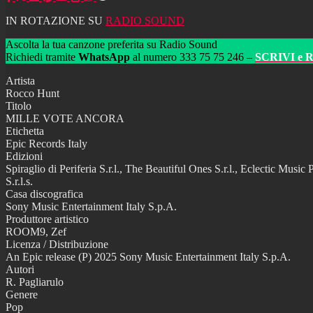
IN ROTAZIONE SU
RADIO SOUND
Ascolta la tua canzone preferita su Radio Sound
Richiedi tramite
WhatsApp
al numero 333 75 75 246 –
SCRIVI e 
Artista
Rocco Hunt
Titolo
MILLE VOTE ANCORA
Etichetta
Epic Records Italy
Edizioni
Spiraglio di Periferia S.r.l., The Beautiful Ones S.r.l., Eclectic Mus
S.r.l.s.
Casa discografica
Sony Music Entertainment Italy S.p.A.
Produttore artistico
ROOM9, Zef
Licenza / Distribuzione
An Epic release (P) 2025 Sony Music Entertainment Italy S.p.A.
Autori
R. Pagliarulo
Genere
Pop