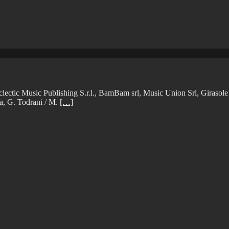
ectic Music Publishing S.r.l., BamBam srl, Music Union Srl, Girasole
ca, G. Todrani / M.
[…]