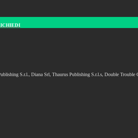
RICHIEDI
ic Publishing S.r.l., Diana Srl, Thaurus Publishing S.r.l.s, Double Trou