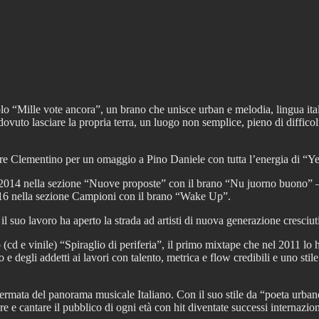
lo “Mille vote ancora”, un brano che unisce urban e melodia, lingua ital
vuto lasciare la propria terra, un luogo non semplice, pieno di difficol
re Clementino per un omaggio a Pino Daniele con tutta l’energia di “
el 2014 nella sezione “Nuove proposte” con il brano “Nu juorno buono” –
2016 nella sezione Campioni con il brano “Wake Up”.
il suo lavoro ha aperto la strada ad artisti di nuova generazione cresciut
o (cd e vinile) “Spiraglio di periferia”, il primo mixtape che nel 2011 lo 
e degli addetti ai lavori con talento, metrica e flow credibili e uno sti
ta del panorama musicale Italiano. Con il suo stile da “poeta urbano” è 
e e cantare il pubblico di ogni età con hit diventate successi internazion