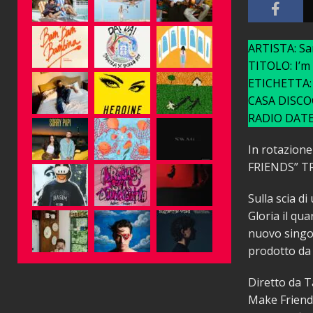
ARTISTA: Sam
TITOLO: I’m
ETICHETTA: 
CASA DISCOGR
RADIO DATE:
In rotazion
FRIENDS” T
Sulla scia d
Gloria il qua
nuovo singol
prodotto da 
Diretto da T
Make Friends