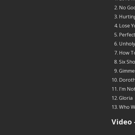
No Go
Hurtin
Lose Y
Perfect
Unholy
How To
Six Sho
Gimme 
Doroth
I’m No
Gloria
Who We
Video 