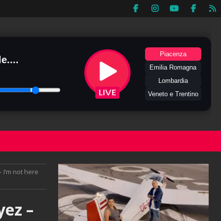
Piacenza
e....
Emilia Romagna
Lombardia
Veneto e Trentino
– I’m not here
yez –