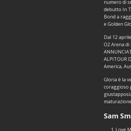
numero di se
debutto In T
Bond a raggi
e Golden Glo
Dal 12 april
O2 Arena di
ANNUNCIATI
ALPITOUR DI
America, Aus
Gloria è la 
coraggioso p
giustapposiz
maturazione,
Sam Smi
Love 