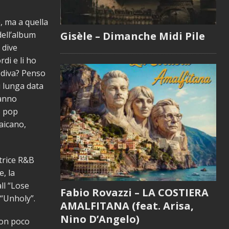
, ma a quella
Gisèle – Dimanche Midi Pile
dell’album
 dive
rdi e li ho
 diva? Penso
di lunga data
hanno
o pop
aicano,
utrice R&B
, la
ll “Lose
Fabio Rovazzi – LA COSTIERA
 “Unholy”.
AMALFITANA (feat. Arisa,
Nino D’Angelo)
 con poco