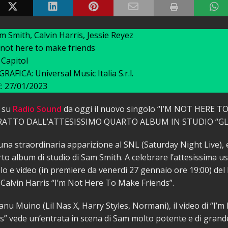
 Smith, Calvin Harris, Jessie Reyez
 not here to make friends
Capitol
AFICA: Universal Music Italia S.r.l.
 27/01/2023
e su
Radio Sound
da oggi il nuovo singolo “I’M NOT HERE T
RATTO DALL’ATTESISSIMO QUARTO ALBUM IN STUDIO “GL
i una straordinaria apparizione al SNL (Saturday Night Live),
rto album di studio di Sam Smith. A celebrare l’attesissima usc
o e video (in premiere da venerdì 27 gennaio ore 19:00) del
Calvin Harris “I’m Not Here To Make Friends”.
anu Muino (Lil Nas X, Harry Styles, Normani), il video di “I’
” vede un’entrata in scena di Sam molto potente e di grand