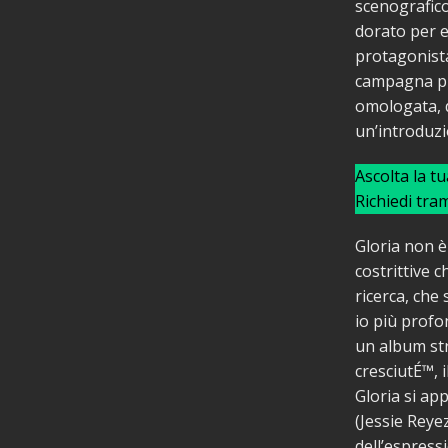
scenografico
dorato per e
protagonista 
campagna pie
omologata, d
un’introduzi
Ascolta la t
Richiedi tra
Gloria non è
costrittive 
ricerca, che
io più profo
un album str
cresciutÉ™, 
Gloria si ap
(Jessie Reyez
dell’espressi