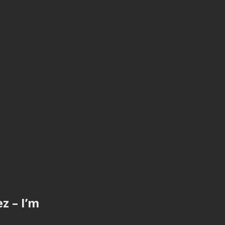
z – I’m