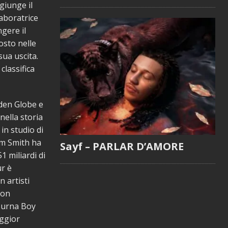
giunge il
laboratrice
gere il
osto nelle
sua uscita.
classifica
den Globe e
nella storia
in studio di
am Smith ha
Sayf – PARLAR D’AMORE
51 miliardi di
ur è
 artisti
con
 Burna Boy
aggior