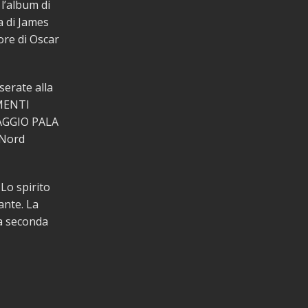
l’album di
a di James
ore di Oscar
serate alla
AMENTI
AGGIO PALA
 Nord
 Lo spirito
ante. La
na seconda