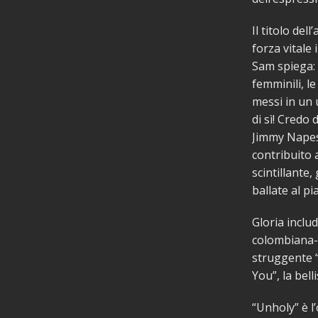
Il titolo de
forza vitale
Sam spiega: “
femminili, le
messi in un 
di sì! Credo 
Jimmy Napes,
contribuito a
scintillante
ballate al p
Gloria inclu
colombiana-c
struggente “
You”, la bel
“Unholy” è l