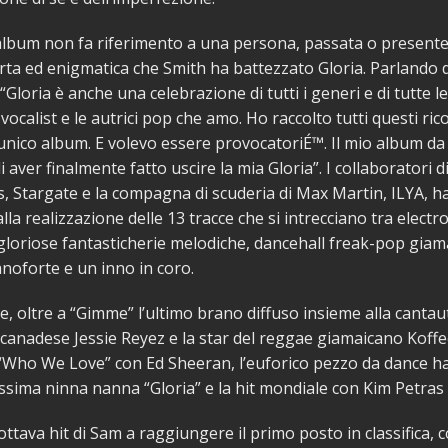
ll’album non fa riferimento a una persona, passata o presente
 irta ed enigmatica che Smith ha battezzato Gloria. Parlando 
Gloria è anche una celebrazione di tutti i generi e di tutte le
 vocalist e le autrici pop che amo. Ho raccolto tutti questi rico
unico album. E volevo essere provocatoriÉ™. Il mio album da
di aver finalmente fatto uscire la mia Gloria”. I collaboratori 
 Stargate e la compagna di scuderia di Max Martin, ILYA, 
lla realizzazione delle 13 tracce che si intrecciano tra electr
, gloriose fantasticherie melodiche, dancehall freak-pop giam
ianoforte e un inno in coro.
de, oltre a “Gimme” l’ultimo brano diffuso insieme alla canta
anadese Jessie Reyez e la star del reggae giamaicano Koffee
Who We Love” con Ed Sheeran, l’euforico pezzo da dance ha
lissima ninna nanna “Gloria” e la hit mondiale con Kim Petras
’ottava hit di Sam a raggiungere il primo posto in classifica,