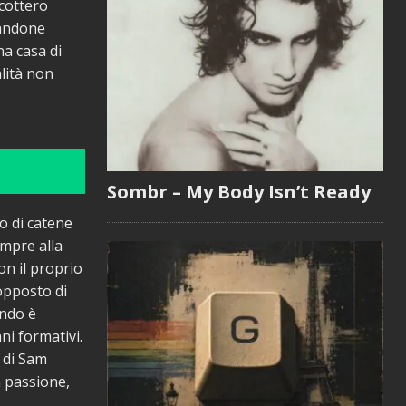
cottero
tandone
na casa di
lità non
Sombr – My Body Isn’t Ready
o di catene
empre alla
on il proprio
’opposto di
ando è
ni formativi.
 di Sam
a passione,