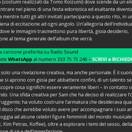
 (costumi realizzati da Tomo Koizumi) dove scende da un eli
ntrare nel pieno di una festa edonistica ed esaltante diven
mentre tutti gli altri invitati partecipano a questo rito, in u
na di eccitazione ad ogni angolo. Un’allegoria dell’individua
ove le immagini trasmettono pura libertà, gioia desiderio,
one al tema generale dell’album che verrà.
ua canzone preferita su Radio Sound
mite
WhatsApp
al numero 333 75 75 246 –
SCRIVI e RICHIEDI
 solo una rivelazione creativa, ma anche personale. È il suon
che si aprono con gioia per abbattere confini, di un talento s
 scopre cosa significhi essere veramente liberi – in contatto c
ndo. Una sfida creativa per Sam che ha deciso di realizzare l
uggente; ha voluto costruire l’armatura che desiderava qu
il disco che avrebbe voluto avere per accompagnare i suoi an
poggia ad alcune celebri figure femminili del mondo musicale
, Kim Petras, Koffee), oltre a esplorare i temi del sesso, dell
one di sé e dell’imperfezione.