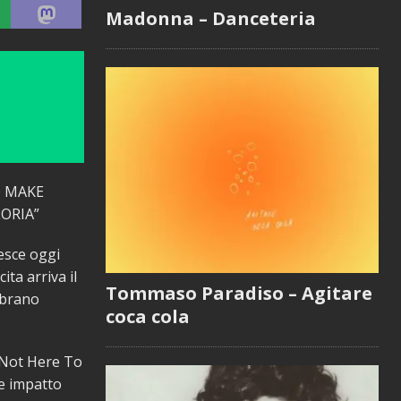
Madonna – Danceteria
O MAKE
ORIA”
 esce oggi
ita arriva il
Tommaso Paradiso – Agitare
 brano
coca cola
m Not Here To
e impatto