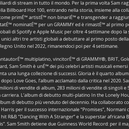
liardi di stream in tutto il mondo. Per la prima volta Sam rag
la Billboard Hot 100, entrando nella storia, insieme alla col
 come primÉ™ artistÉ™ non binariÉ™ e transgender a raggiun
È statÉ™ nominatÉ™ per un GRAMMY ed è rimastÉ™ al primo p
lobali di Spotify e Apple Music per oltre 4 settimane dopo la 
 unici altri tre artisti globali a debuttare al primo posto della 
l Regno Unito nel 2022, rimanendoci poi per 4 settimane.
cantautorÉ™ multiplatino, vincitorÉ™ di GRAMMY®, BRIT, Gol
d, Sam Smith è unÉ™ dei più celebri artisti musicali emersi 
nta una lunga collezione di successi. Gloria è il quarto album 
 dopo Love Goes, l’album acclamato dalla critica nel 2020. S
 milioni di vendite di album, 283 milioni di vendite di singoli e 
 carriera. L’album di debutto multi-platino In the Lonely Ho
album di debutto più venduto del decennio. Ha collaborato con
 Harris per il successo internazionale “Promises”, Normani 
 hit R&B “Dancing With A Stranger” e la superstar africana
s”. Sam Smith detiene due Guinness World Record: per il m