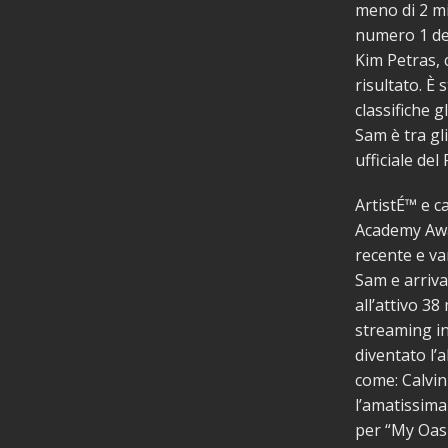
meno di 2 mi
numero 1 del
Kim Petras,
risultato. 
classifiche g
Sam è tra gli
ufficiale de
ArtistÉ™ e 
Academy Awar
recente e va
Sam e arriva
all’attivo 38
streaming in
diventato l’
come: Calvin
l’amatissima
per “My Oasi