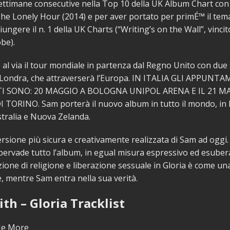
ttimane consecutive nella Top 10 della UK Album Chart con 
he Lonely Hour (2014) e per aver portato per primÉ™ il tem
ungere il n. 1 della UK Charts (“Writing’s on the Wall”, vincit
be).
e al via il tour mondiale in partenza dal Regno Unito con due 
 Londra, che attraverserà l’Europa. IN ITALIA GLI APPUNT
 SONO: 20 MAGGIO A BOLOGNA UNIPOL ARENA E IL 21 M
 TORINO. Sam porterà il nuovo album in tutto il mondo, in
tralia e Nuova Zelanda.
versione più sicura e creativamente realizzata di Sam ad oggi.
ervade tutto l’album, in egual misura espressivo ed esuber
ione di religione e liberazione sessuale in Gloria è come u
 mentre Sam entra nella sua verità.
th – Gloria Tracklist
Me More