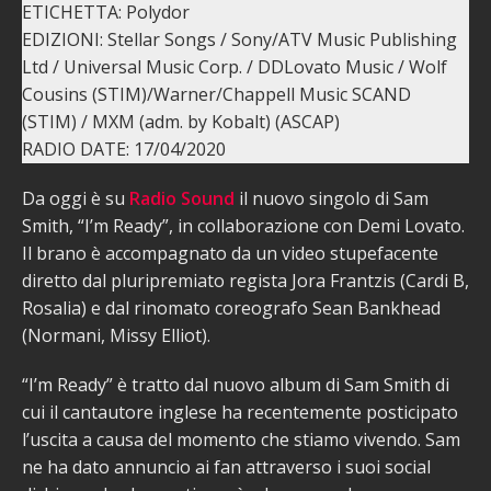
ETICHETTA: Polydor
EDIZIONI: Stellar Songs / Sony/ATV Music Publishing
Ltd / Universal Music Corp. / DDLovato Music / Wolf
Cousins (STIM)/Warner/Chappell Music SCAND
(STIM) / MXM (adm. by Kobalt) (ASCAP)
RADIO DATE: 17/04/2020
Da oggi è su
Radio Sound
il nuovo singolo di Sam
Smith, “I’m Ready”, in collaborazione con Demi Lovato.
Il brano è accompagnato da un video stupefacente
diretto dal pluripremiato regista Jora Frantzis (Cardi B,
Rosalia) e dal rinomato coreografo Sean Bankhead
(Normani, Missy Elliot).
“I’m Ready” è tratto dal nuovo album di Sam Smith di
cui il cantautore inglese ha recentemente posticipato
l’uscita a causa del momento che stiamo vivendo. Sam
ne ha dato annuncio ai fan attraverso i suoi social