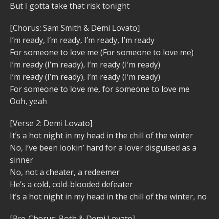
But I gotta take that risk tonight
[Chorus: Sam Smith & Demi Lovato]
I’m ready, I’m ready, I’m ready, I’m ready
For someone to love me (For someone to love me)
I’m ready (I’m ready), I’m ready (I’m ready)
I’m ready (I’m ready), I’m ready (I’m ready)
For someone to love me, for someone to love me
Ooh, yeah
[Verse 2: Demi Lovato]
It’s a hot night in my head in the chill of the winter
No, I’ve been lookin’ hard for a lover disguised as a
sinner
No, not a cheater, a redeemer
He’s a cold, cold-blooded defeater
It’s a hot night in my head in the chill of the winter, no
[Pre-Chorus: Both & Demi Lovato]