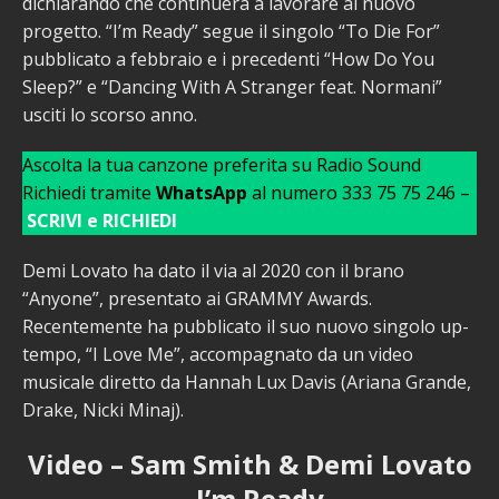
dichiarando che continuerà a lavorare al nuovo
progetto. “I’m Ready” segue il singolo “To Die For”
pubblicato a febbraio e i precedenti “How Do You
Sleep?” e “Dancing With A Stranger feat. Normani”
usciti lo scorso anno.
Ascolta la tua canzone preferita su Radio Sound
Richiedi tramite
WhatsApp
al numero 333 75 75 246 –
SCRIVI e RICHIEDI
Demi Lovato ha dato il via al 2020 con il brano
“Anyone”, presentato ai GRAMMY Awards.
Recentemente ha pubblicato il suo nuovo singolo up-
tempo, “I Love Me”, accompagnato da un video
musicale diretto da Hannah Lux Davis (Ariana Grande,
Drake, Nicki Minaj).
Video – Sam Smith & Demi Lovato
– I’m Ready