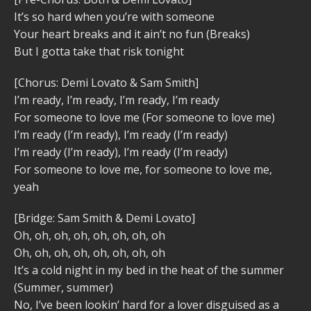
It’s so hard when you’re with someone
Your heart breaks and it ain’t no fun (Breaks)
But I gotta take that risk tonight
[Chorus: Demi Lovato & Sam Smith]
I’m ready, I’m ready, I’m ready, I’m ready
For someone to love me (For someone to love me)
I’m ready (I’m ready), I’m ready (I’m ready)
I’m ready (I’m ready), I’m ready (I’m ready)
For someone to love me, for someone to love me,
yeah
[Bridge: Sam Smith & Demi Lovato]
Oh, oh, oh, oh, oh, oh, oh, oh
Oh, oh, oh, oh, oh, oh, oh, oh
It’s a cold night in my bed in the heat of the summer
(Summer, summer)
No, I’ve been lookin’ hard for a lover disguised as a