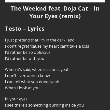
The Weeknd feat. Doja Cat – In
Your Eyes (remix)
Testo – Lyrics
I just pretend that I’m in the dark, and
I don’t regret ‘cause my heart can’t take a loss
I’d rather be so oblivious
I’d rather be with you
When it’s said, when it’s done, yeah
I don’t ever wanna know
I can tell what you done, yeah
When I look at you
In your eyes
I see there’s something burning inside you