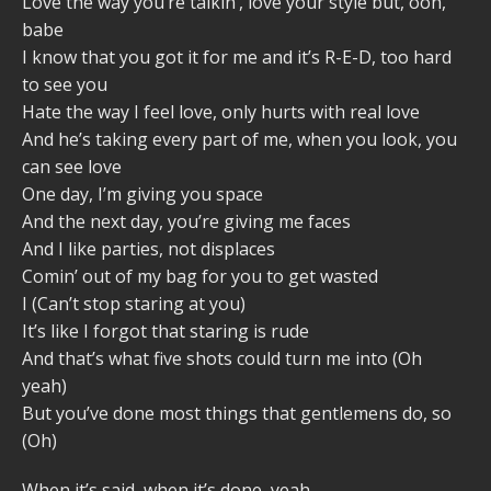
Love the way you’re talkin’, love your style but, ooh,
babe
I know that you got it for me and it’s R-E-D, too hard
to see you
Hate the way I feel love, only hurts with real love
And he’s taking every part of me, when you look, you
can see love
One day, I’m giving you space
And the next day, you’re giving me faces
And I like parties, not displaces
Comin’ out of my bag for you to get wasted
I (Can’t stop staring at you)
It’s like I forgot that staring is rude
And that’s what five shots could turn me into (Oh
yeah)
But you’ve done most things that gentlemens do, so
(Oh)
When it’s said, when it’s done, yeah