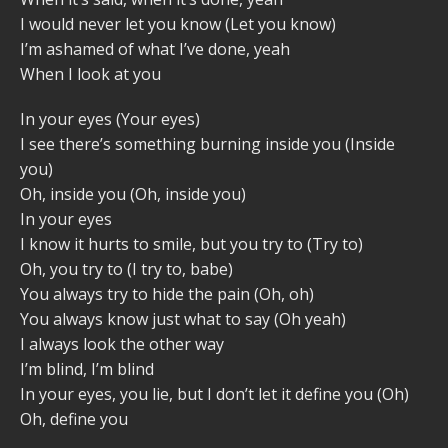
I would never let you know (Let you know)
I’m ashamed of what I’ve done, yeah
When I look at you
In your eyes (Your eyes)
I see there’s something burning inside you (Inside
you)
Oh, inside you (Oh, inside you)
In your eyes
I know it hurts to smile, but you try to (Try to)
Oh, you try to (I try to, babe)
You always try to hide the pain (Oh, oh)
You always know just what to say (Oh yeah)
I always look the other way
I’m blind, I’m blind
In your eyes, you lie, but I don’t let it define you (Oh)
Oh, define you