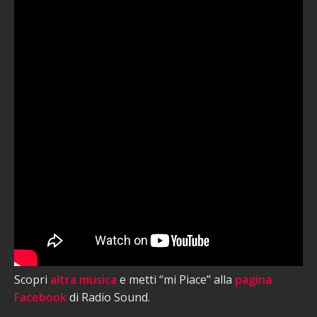
Scopri
altra musica
e metti “mi Piace” alla
pagina
Facebook
di Radio Sound.