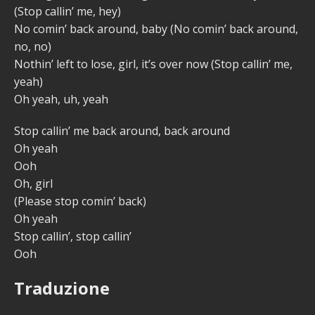
(Stop callin’ me, hey)
No comin’ back around, baby (No comin’ back around,
no, no)
Nothin’ left to lose, girl, it’s over now (Stop callin’ me,
yeah)
Oh yeah, uh, yeah
Stop callin’ me back around, back around
Oh yeah
Ooh
Oh, girl
(Please stop comin’ back)
Oh yeah
Stop callin’, stop callin’
Ooh
Traduzione