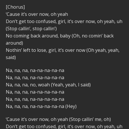
[Chorus]
‘Cause it’s over now, oh yeah
Don’t get too confused, girl, it’s over now, oh yeah, uh
(Stop callin’, stop callin’)
No coming back around, baby (Oh, no comin’ back
around)
Nothin’ left to lose, girl, it’s over now (Oh yeah, yeah,
said)
Na, na, na, na-na-na-na-na
Na, na, na, na-na-na-na-na
Na, na, na, no, woah (Yeah, yeah, I said)
Na, na, na, na-na-na-na-na
Na, na, na, na-na-na-na-na
Na, na, na, na-na-na-na-na (Hey)
‘Cause it’s over now, oh yeah (Stop callin’ me, oh)
Don’t get too confused, girl, it’s over now, oh yeah, uh