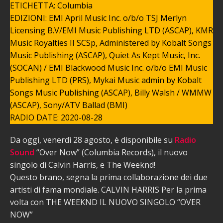
ETICHETTA: Columbia
EDIZIONI: EMI April Music Inc. o/b/o TSJ Merlyn
Licensing B.V/EMI Music Publishing LTD (ASCAP), KMR
Music Royalties II SCSp, Administered by Kobalt Songs
Music Publishing (ASCAP), Quiet As Kept Music, Inc.
(SOCAN) / EMI Blackwood Music Inc. o/b/o EMI Music
Publishing LTD (PRS), Mykai Music admin by Kobalt
Songs Music Publishing (ASCAP), Billy Walsh / WMMW
(ASCAP), Sony/ATV Ballad (BMI)
RADIO DATE: 2020-08-28
Da oggi, venerdì 28 agosto, è disponibile su
Radio
Sound
“Over Now” (Columbia Records), il nuovo
singolo di Calvin Harris, e The Weeknd!
Questo brano, segna la prima collaborazione dei due
artisti di fama mondiale. CALVIN HARRIS Per la prima
volta con THE WEEKND IL NUOVO SINGOLO “OVER
NOW”