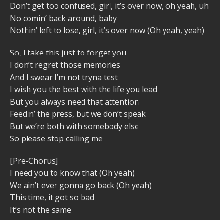
Don’t get too confused, girl, it’s over now, oh yeah, uh
No comin’ back around, baby
Nothin’ left to lose, girl, it’s over now (Oh yeah, yeah)
So, I take this just to forget you
I don’t regret those memories
And I swear I’m not tryna test
I wish you the best with the life you lead
But you always need that attention
Feedin’ the press, but we don’t speak
But we’re both with somebody else
So please stop calling me
[Pre-Chorus]
I need you to know that (Oh yeah)
We ain’t ever gonna go back (Oh yeah)
This time, it got so bad
It’s not the same