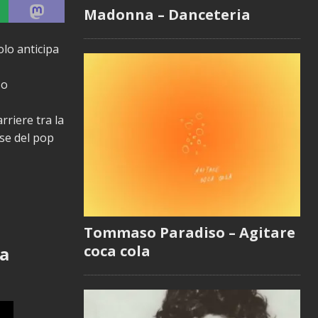
Madonna – Danceteria
lo anticipa
zo
riere tra la
se del pop
Tommaso Paradiso – Agitare
coca cola
da