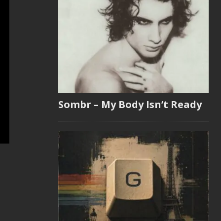
Sombr – My Body Isn’t Ready