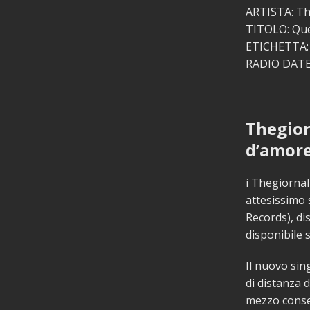
ARTISTA: Th
TITOLO: Que
ETICHETTA: 
RADIO DATE:
Thegior
d’amor
i Thegiornal
attesissim
Records), di
disponibile 
Il nuovo sin
di distanza 
mezzo consec