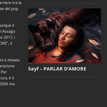
riere tra la
se del pop
unque il
di Assago
e 2017, i
E”, il
i e mixata
arazione
Sayf – PARLAR D’AMORE
 Per
ura, è il
l 2006 ma