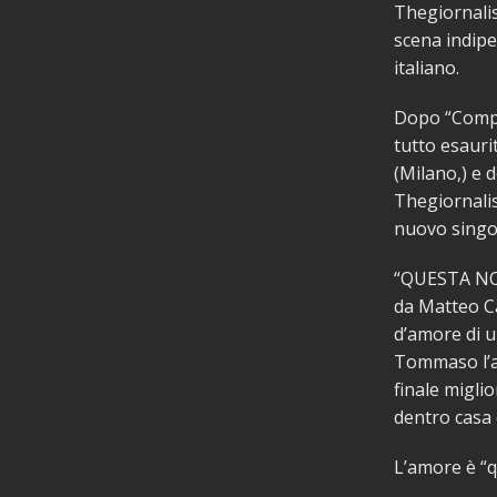
Thegiornalis
scena indip
italiano.
Dopo “Compl
tutto esauri
(Milano,) e d
Thegiornal
nuovo singol
“QUESTA NO
da Matteo C
d’amore di u
Tommaso l’amo
finale miglio
dentro casa 
L’amore è “