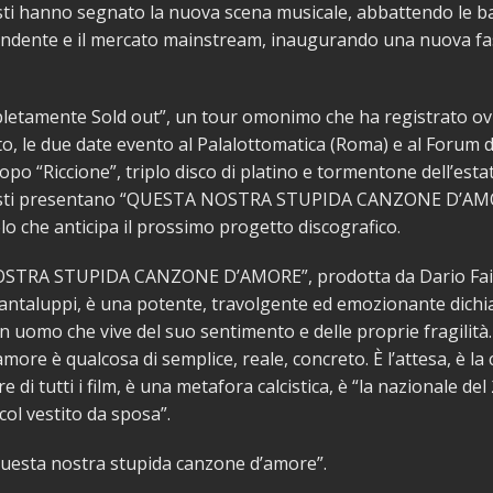
ti hanno segnato la nuova scena musicale, abbattendo le bar
endente e il mercato mainstream, inaugurando una nuova fa
etamente Sold out”, un tour omonimo che ha registrato ov
to, le due date evento al Palalottomatica (Roma) e al Forum 
opo “Riccione”, triplo disco di platino e tormentone dell’estat
isti presentano “QUESTA NOSTRA STUPIDA CANZONE D’AMOR
o che anticipa il prossimo progetto discografico.
STRA STUPIDA CANZONE D’AMORE”, prodotta da Dario Fain
antaluppi, è una potente, travolgente ed emozionante dichi
n uomo che vive del suo sentimento e delle proprie fragilità.
re è qualcosa di semplice, reale, concreto. È l’attesa, è la c
re di tutti i film, è una metafora calcistica, è “la nazionale de
col vestito da sposa”.
questa nostra stupida canzone d’amore”.