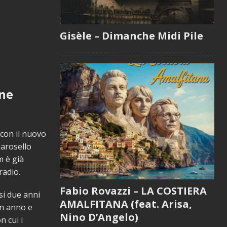
Gisèle – Dimanche Midi Pile
one
con il nuovo
arosello
m è già
radio.
Fabio Rovazzi – LA COSTIERA
si due anni
AMALFITANA (feat. Arisa,
un anno e
Nino D’Angelo)
n cui i