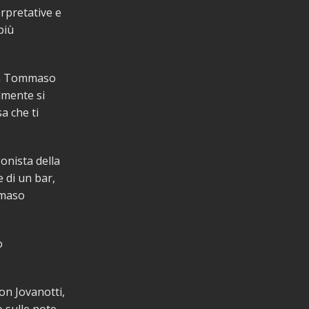
rpretative e
più
nta Tommaso
almente si
a che ti
nista della
 di un bar,
mmaso
o
on Jovanotti,