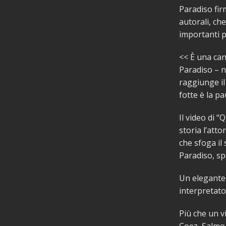
Paradiso fir
autorali, ch
importanti p
<< È una ca
Paradiso – ne
raggiunge il
fotte è la p
Il video di
storia l’att
che sfoga il
Paradiso, sp
Un elegante 
interpretato
Più che un v