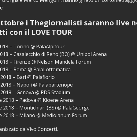
, Giorgia e Marco Mengoni, hanno girato un cortometraggio
e.
ottobre i Thegiornalisti saranno live n
tti con il LOVE TOUR
2018 – Torino @ PalaAlpitour
018 – Casalecchio di Reno (BO) @ Unipol Arena
2018 – Firenze @ Nelson Mandela Forum
2018 – Roma @ PalaLottomatica
2018 – Bari @ Palaflorio
2018 – Napoli @ Palapartenope
2018 – Genova @ RDS Stadium
 2018 – Padova @ Kioene Arena
 2018 – Montichiari (BS) @ PalaGeorge
e 2018 – Milano @ Mediolanum Forum
ganizzato da Vivo Concerti.