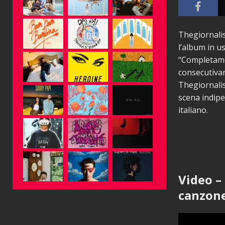
Thegiornalis
l’album in u
“Completamen
consecutivame
Thegiornalis
scena indip
italiano.
Video –
canzon