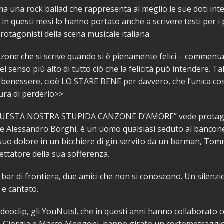
ma una rock ballad che rappresenta al meglio le sue doti inte
e in questi mesi lo hanno portato anche a scrivere testi per i 
rotagonisti della scena musicale italiana.
nzone che si scrive quando si è pienamente felici – comme
l senso più alto di tutto ciò che la felicità può intendere. T
 benessere, cioè LO STARE BENE per davvero, che l’unica cos
aura di perderlo>>.
 “QUESTA NOSTRA STUPIDA CANZONE D’AMORE” vede protago
ore Alessandro Borghi, è un uomo qualsiasi seduto al bancone
 suo dolore in un bicchiere di gin servito da un barman, To
ettatore della sua sofferenza.
bar di frontiera, due amici che non si conoscono. Un silenzi
 e cantato.
ideoclip, gli YouNuts!, che in questi anni hanno collaborato c