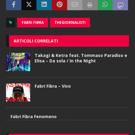
FABRI FIBRA
THEGIORNALISTI
ARTICOLI CORRELATI
Takagi & Ketra feat. Tommaso Paradiso e
Elisa – Da sola / In the Night
Fabri Fibra – Vivo
Fabri Fibra Fenomeno