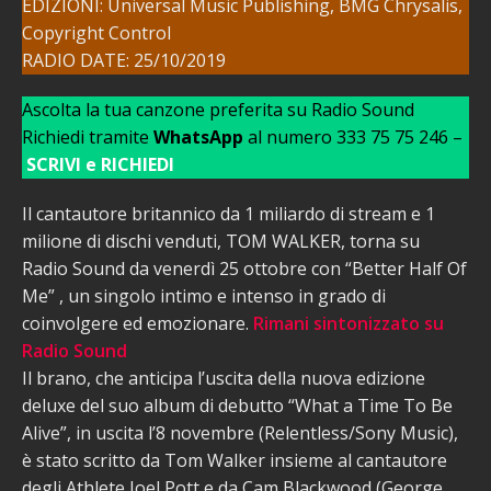
EDIZIONI: Universal Music Publishing, BMG Chrysalis,
Copyright Control
RADIO DATE: 25/10/2019
Ascolta la tua canzone preferita su Radio Sound
Richiedi tramite
WhatsApp
al numero 333 75 75 246 –
SCRIVI e RICHIEDI
Il cantautore britannico da 1 miliardo di stream e 1
milione di dischi venduti, TOM WALKER, torna su
Radio Sound da venerdì 25 ottobre con “Better Half Of
Me” , un singolo intimo e intenso in grado di
coinvolgere ed emozionare.
Rimani sintonizzato su
Radio Sound
Il brano, che anticipa l’uscita della nuova edizione
deluxe del suo album di debutto “What a Time To Be
Alive”, in uscita l’8 novembre (Relentless/Sony Music),
è stato scritto da Tom Walker insieme al cantautore
degli Athlete Joel Pott e da Cam Blackwood (George