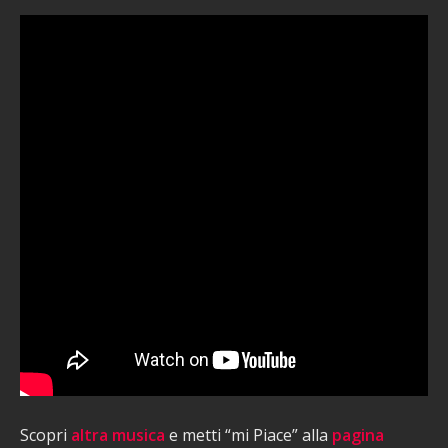
Scopri
altra musica
e metti “mi Piace” alla
pagina