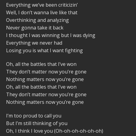
Everything we’ve been criticizin’
Well, I don’t wanna live like that
Overthinking and analyzing
Never gonna take it back
I thought I was winning but I was dying
Everything we never had
Losing you is what I want fighting
Oh, all the battles that I’ve won
They don’t matter now you’re gone
Nothing matters now you’re gone
Oh, all the battles that I’ve won
They don’t matter now you’re gone
Nothing matters now you’re gone
I’m too proud to call you
But I’m still thinking of you
Oh, I think I love you (Oh-oh-oh-oh-oh-oh)