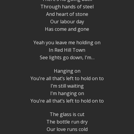
Through hands of steel
And heart of stone
Our labour day
Has come and gone
Yeah you leave me holding on
In Red Hill Town
See lights go down, I’m…
Hanging on
You’re all that’s left to hold on to
I’m still waiting
I’m hanging on
You’re all that’s left to hold on to
The glass is cut
The bottle run dry
Our love runs cold