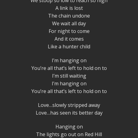
We stoop so low to reach so high
A link is lost
The chain undone
We wait all day
For night to come
And it comes
Like a hunter child
I’m hanging on
You’re all that’s left to hold on to
I’m still waiting
I’m hanging on
You’re all that’s left to hold on to
Love…slowly stripped away
Love…has seen its better day
Hanging on
The lights go out on Red Hill