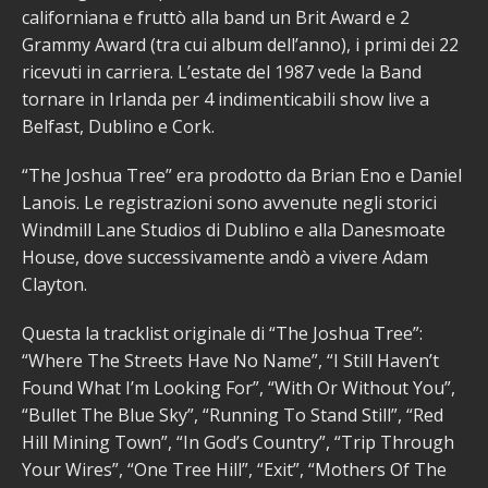
californiana e fruttò alla band un Brit Award e 2
Grammy Award (tra cui album dell’anno), i primi dei 22
ricevuti in carriera. L’estate del 1987 vede la Band
tornare in Irlanda per 4 indimenticabili show live a
Belfast, Dublino e Cork.
“The Joshua Tree” era prodotto da Brian Eno e Daniel
Lanois. Le registrazioni sono avvenute negli storici
Windmill Lane Studios di Dublino e alla Danesmoate
House, dove successivamente andò a vivere Adam
Clayton.
Questa la tracklist originale di “The Joshua Tree”:
“Where The Streets Have No Name”, “I Still Haven’t
Found What I’m Looking For”, “With Or Without You”,
“Bullet The Blue Sky”, “Running To Stand Still”, “Red
Hill Mining Town”, “In God’s Country”, “Trip Through
Your Wires”, “One Tree Hill”, “Exit”, “Mothers Of The