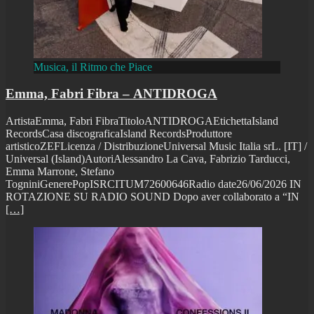
Musica, il Ritmo che Piace
Emma, Fabri Fibra – ANTIDROGA
ArtistaEmma, Fabri FibraTitoloANTIDROGAEtichettaIsland
RecordsCasa discograficaIsland RecordsProduttore
artisticoZEFLicenza / DistribuzioneUniversal Music Italia srL. [IT] /
Universal (Island)AutoriAlessandro La Cava, Fabrizio Tarducci,
Emma Marrone, Stefano
TogniniGenerePopISRCITUM72600646Radio date26/06/2026 IN
ROTAZIONE SU RADIO SOUND Dopo aver collaborato a “IN
[…]