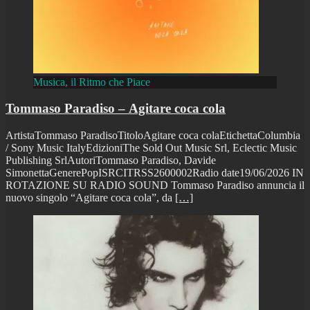
Musica, il Ritmo che Piace
Tommaso Paradiso – Agitare coca cola
ArtistaTommaso ParadisoTitoloAgitare coca colaEtichettaColumbia
/ Sony Music ItalyEdizioniThe Sold Out Music Srl, Eclectic Music
Publishing SrlAutoriTommaso Paradiso, Davide
SimonettaGenerePopISRCITRSS2600002Radio date19/06/2026 IN
ROTAZIONE SU RADIO SOUND Tommaso Paradiso annuncia il
nuovo singolo “Agitare coca cola”, da
[…]