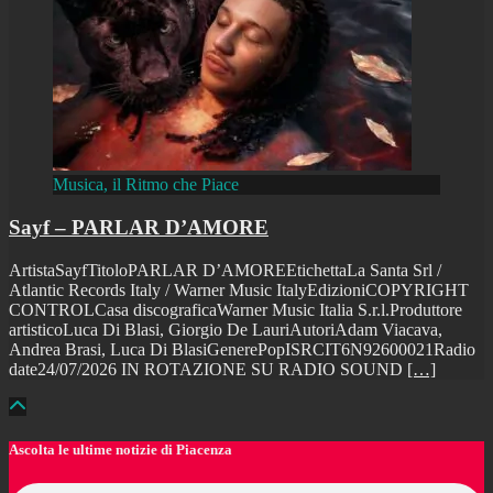
Musica, il Ritmo che Piace
Sayf – PARLAR D’AMORE
ArtistaSayfTitoloPARLAR D’AMOREEtichettaLa Santa Srl /
Atlantic Records Italy / Warner Music ItalyEdizioniCOPYRIGHT
CONTROLCasa discograficaWarner Music Italia S.r.l.Produttore
artisticoLuca Di Blasi, Giorgio De LauriAutoriAdam Viacava,
Andrea Brasi, Luca Di BlasiGenerePopISRCIT6N92600021Radio
date24/07/2026 IN ROTAZIONE SU RADIO SOUND
[…]
Ascolta le ultime notizie di Piacenza