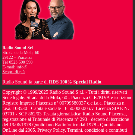
Radio Sound Srl
Strada della Mola, 60
29122 – Piacenza
Tel 0523 590 590
E-mail:
info@
Scopri di più
Radio Sound fa parte di
RDS 100% Special Radio
.
Copyright © 1999/2025 Radio Sound S.r.l. - Tutti i diritti riservati
Sede legale: Strada della Mola, 60 - Piacenza C.F./P.IVA e iscrizione
Registro Imprese Piacenza n° 00799580337 c.c.i.a.a. Piacenza n.
r.e.a. 108530 - Capitale sociale - € 50.000,00 i.v. Licenza SIAE N.
03701 - SCF 862/03 Testata giornalistica: Radio Sound Piacenza,
registrazione al Tribunale di Piacenza n° 293 - decreto di iscrizione
del 19/06/1978 Quotidiano Radiofonico dal 1978 - Quotidiano
OnLine dal 2005.
Privacy Policy, Termini, condizioni e contributi