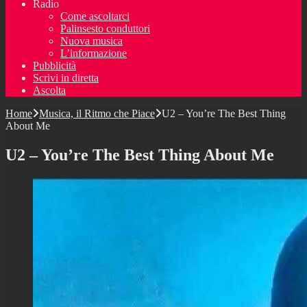
Radio
Come ascoltarci
Palinsesto conduttori
Nuova musica
L’informazione
Pubblicità
Scrivi in diretta
Ascolta
Home
Musica, il Ritmo che Piace
U2 – You’re The Best Thing
About Me
U2 – You’re The Best Thing About Me