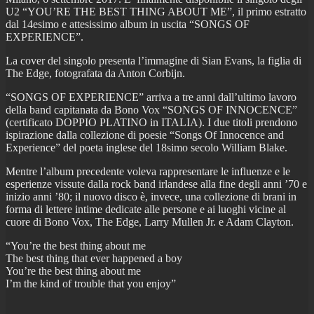
U2 “YOU’RE THE BEST THING ABOUT ME”, il primo estratto
dal 14esimo e attesissimo album in uscita “SONGS OF
EXPERIENCE”.
La cover del singolo presenta l’immagine di Sian Evans, la figlia di
The Edge, fotografata da Anton Corbijn.
“SONGS OF EXPERIENCE” arriva a tre anni dall’ultimo lavoro
della band capitanata da Bono Vox “SONGS OF INNOCENCE”
(certificato DOPPIO PLATINO in ITALIA). I due titoli prendono
ispirazione dalla collezione di poesie “Songs Of Innocence and
Experience” del poeta inglese del 18simo secolo William Blake.
Mentre l’album precedente voleva rappresentare le influenze e le
esperienze vissute dalla rock band irlandese alla fine degli anni ’70 e
inizio anni ’80; il nuovo disco è, invece, una collezione di brani in
forma di lettere intime dedicate alle persone e ai luoghi vicine al
cuore di Bono Vox, The Edge, Larry Mullen Jr. e Adam Clayton.
“You’re the best thing about me
The best thing that ever happened a boy
You’re the best thing about me
I’m the kind of trouble that you enjoy”