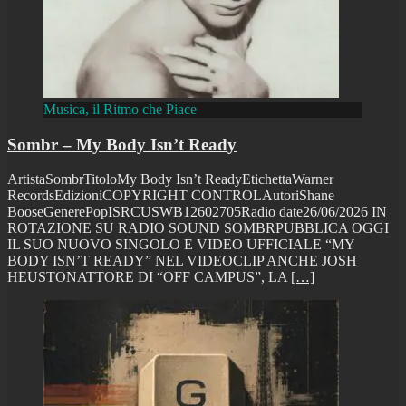
Musica, il Ritmo che Piace
Sombr – My Body Isn’t Ready
ArtistaSombrTitoloMy Body Isn’t ReadyEtichettaWarner
RecordsEdizioniCOPYRIGHT CONTROLAutoriShane
BooseGenerePopISRCUSWB12602705Radio date26/06/2026 IN
ROTAZIONE SU RADIO SOUND SOMBRPUBBLICA OGGI
IL SUO NUOVO SINGOLO E VIDEO UFFICIALE “MY
BODY ISN’T READY” NEL VIDEOCLIP ANCHE JOSH
HEUSTONATTORE DI “OFF CAMPUS”, LA
[…]