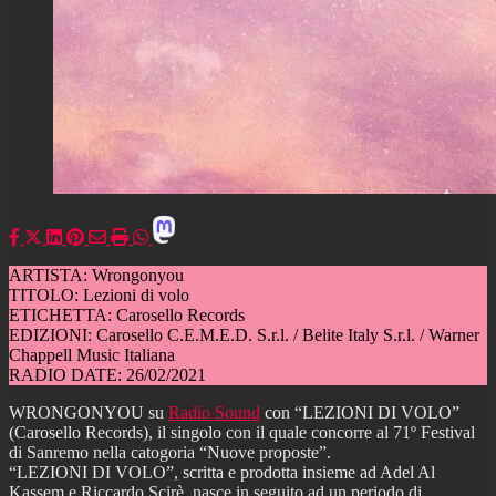
ARTISTA: Wrongonyou
TITOLO: Lezioni di volo
ETICHETTA: Carosello Records
EDIZIONI: Carosello C.E.M.E.D. S.r.l. / Belite Italy S.r.l. / Warner
Chappell Music Italiana
RADIO DATE: 26/02/2021
WRONGONYOU su
Radio Sound
con “LEZIONI DI VOLO”
(Carosello Records), il singolo con il quale concorre al 71º Festival
di Sanremo nella catogoria “Nuove proposte”.
“LEZIONI DI VOLO”, scritta e prodotta insieme ad Adel Al
Kassem e Riccardo Scirè, nasce in seguito ad un periodo di