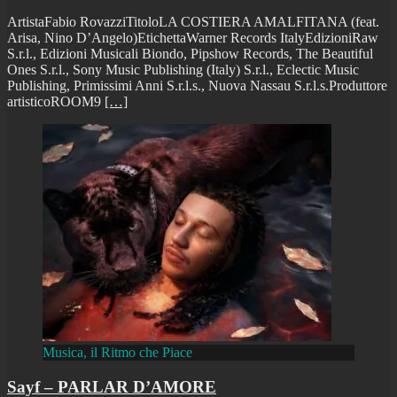
ArtistaFabio RovazziTitoloLA COSTIERA AMALFITANA (feat.
Arisa, Nino D’Angelo)EtichettaWarner Records ItalyEdizioniRaw
S.r.l., Edizioni Musicali Biondo, Pipshow Records, The Beautiful
Ones S.r.l., Sony Music Publishing (Italy) S.r.l., Eclectic Music
Publishing, Primissimi Anni S.r.l.s., Nuova Nassau S.r.l.s.Produttore
artisticoROOM9
[…]
Musica, il Ritmo che Piace
Sayf – PARLAR D’AMORE