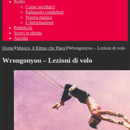
Radio
Come ascoltarci
Palinsesto conduttori
Nuova musica
L’informazione
Pubblicità
Scrivi in diretta
Ascolta
Home
Musica, il Ritmo che Piace
Wrongonyou – Lezioni di volo
Wrongonyou – Lezioni di volo