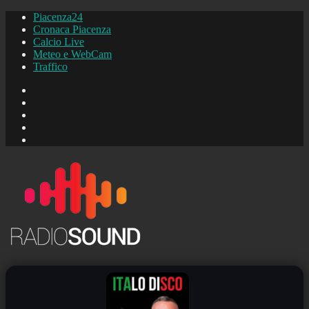
Piacenza24
Cronaca Piacenza
Calcio Live
Meteo e WebCam
Traffico
FB
Instagram
YouTube
FB
Piacenza24