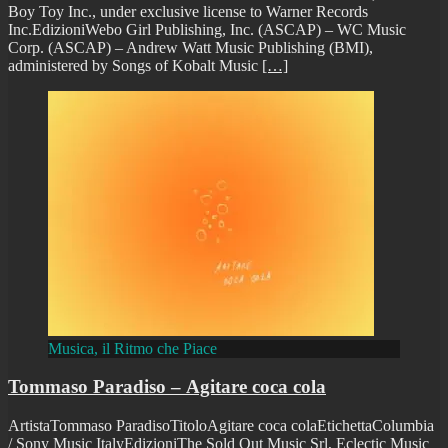
Boy Toy Inc., under exclusive license to Warner Records
Inc.EdizioniWebo Girl Publishing, Inc. (ASCAP) – WC Music
Corp. (ASCAP) – Andrew Watt Music Publishing (BMI),
administered by Songs of Kobalt Music
[…]
Musica, il Ritmo che Piace
Tommaso Paradiso – Agitare coca cola
ArtistaTommaso ParadisoTitoloAgitare coca colaEtichettaColumbia
/ Sony Music ItalyEdizioniThe Sold Out Music Srl, Eclectic Music