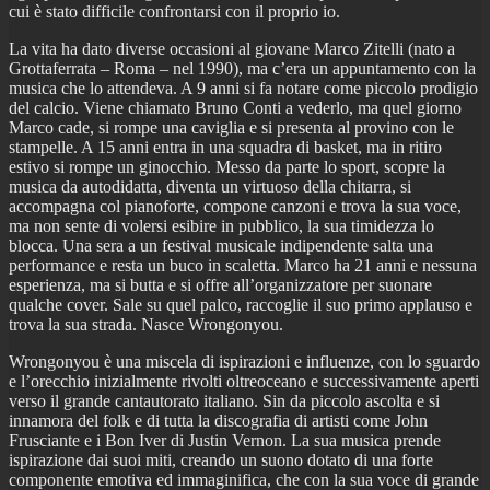
cui è stato difficile confrontarsi con il proprio io.
La vita ha dato diverse occasioni al giovane Marco Zitelli (nato a
Grottaferrata – Roma – nel 1990), ma c’era un appuntamento con la
musica che lo attendeva. A 9 anni si fa notare come piccolo prodigio
del calcio. Viene chiamato Bruno Conti a vederlo, ma quel giorno
Marco cade, si rompe una caviglia e si presenta al provino con le
stampelle. A 15 anni entra in una squadra di basket, ma in ritiro
estivo si rompe un ginocchio. Messo da parte lo sport, scopre la
musica da autodidatta, diventa un virtuoso della chitarra, si
accompagna col pianoforte, compone canzoni e trova la sua voce,
ma non sente di volersi esibire in pubblico, la sua timidezza lo
blocca. Una sera a un festival musicale indipendente salta una
performance e resta un buco in scaletta. Marco ha 21 anni e nessuna
esperienza, ma si butta e si offre all’organizzatore per suonare
qualche cover. Sale su quel palco, raccoglie il suo primo applauso e
trova la sua strada. Nasce Wrongonyou.
Wrongonyou è una miscela di ispirazioni e influenze, con lo sguardo
e l’orecchio inizialmente rivolti oltreoceano e successivamente aperti
verso il grande cantautorato italiano. Sin da piccolo ascolta e si
innamora del folk e di tutta la discografia di artisti come John
Frusciante e i Bon Iver di Justin Vernon. La sua musica prende
ispirazione dai suoi miti, creando un suono dotato di una forte
componente emotiva ed immaginifica, che con la sua voce di grande