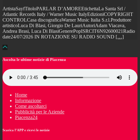
ArtistaSayfTitoloPARLAR D’AMOREEtichettaLa Santa Srl /
Atlantic Records Italy / Warner Music ItalyEdizioniCOPYRIGHT
CONTROLCasa discograficaWarner Music Italia S.r.l.Produttore
artisticoLuca Di Blasi, Giorgio De LauriAutoriAdam Viacava,
Andrea Brasi, Luca Di BlasiGenerePopISRCIT6N92600021Radio
date24/07/2026 IN ROTAZIONE SU RADIO SOUND
[…]
Ascolta le ultime notizie di Piacenza
Home
Informazione
Come ascoltarci
Pubblicità per le Aziende
Piacenza24
Scarica l’APP e ricevi le notizie