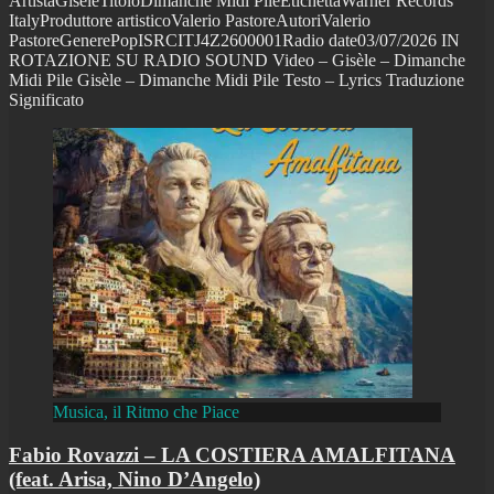
ArtistaGisèleTitoloDimanche Midi PileEtichettaWarner Records
ItalyProduttore artisticoValerio PastoreAutoriValerio
PastoreGenerePopISRCITJ4Z2600001Radio date03/07/2026 IN
ROTAZIONE SU RADIO SOUND Video – Gisèle – Dimanche
Midi Pile Gisèle – Dimanche Midi Pile Testo – Lyrics Traduzione
Significato
Musica, il Ritmo che Piace
Fabio Rovazzi – LA COSTIERA AMALFITANA
(feat. Arisa, Nino D’Angelo)