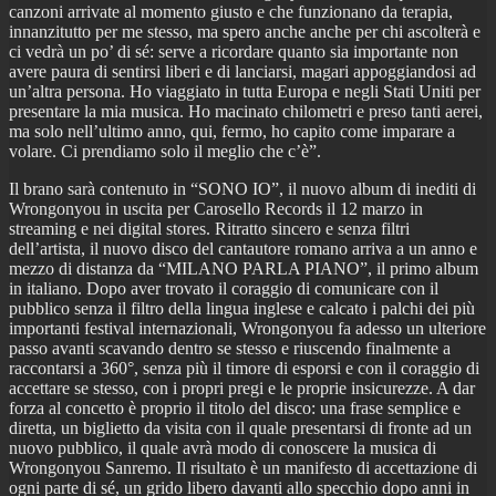
canzoni arrivate al momento giusto e che funzionano da terapia,
innanzitutto per me stesso, ma spero anche anche per chi ascolterà e
ci vedrà un po’ di sé: serve a ricordare quanto sia importante non
avere paura di sentirsi liberi e di lanciarsi, magari appoggiandosi ad
un’altra persona. Ho viaggiato in tutta Europa e negli Stati Uniti per
presentare la mia musica. Ho macinato chilometri e preso tanti aerei,
ma solo nell’ultimo anno, qui, fermo, ho capito come imparare a
volare. Ci prendiamo solo il meglio che c’è”.
Il brano sarà contenuto in “SONO IO”, il nuovo album di inediti di
Wrongonyou in uscita per Carosello Records il 12 marzo in
streaming e nei digital stores. Ritratto sincero e senza filtri
dell’artista, il nuovo disco del cantautore romano arriva a un anno e
mezzo di distanza da “MILANO PARLA PIANO”, il primo album
in italiano. Dopo aver trovato il coraggio di comunicare con il
pubblico senza il filtro della lingua inglese e calcato i palchi dei più
importanti festival internazionali, Wrongonyou fa adesso un ulteriore
passo avanti scavando dentro se stesso e riuscendo finalmente a
raccontarsi a 360°, senza più il timore di esporsi e con il coraggio di
accettare se stesso, con i propri pregi e le proprie insicurezze. A dar
forza al concetto è proprio il titolo del disco: una frase semplice e
diretta, un biglietto da visita con il quale presentarsi di fronte ad un
nuovo pubblico, il quale avrà modo di conoscere la musica di
Wrongonyou Sanremo. Il risultato è un manifesto di accettazione di
ogni parte di sé, un grido libero davanti allo specchio dopo anni in