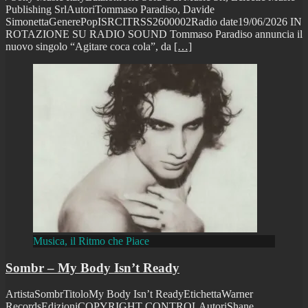
Publishing SrlAutoriTommaso Paradiso, Davide
SimonettaGenerePopISRCITRSS2600002Radio date19/06/2026 IN
ROTAZIONE SU RADIO SOUND Tommaso Paradiso annuncia il
nuovo singolo “Agitare coca cola”, da
[…]
Musica, il Ritmo che Piace
Sombr – My Body Isn’t Ready
ArtistaSombrTitoloMy Body Isn’t ReadyEtichettaWarner
RecordsEdizioniCOPYRIGHT CONTROLAutoriShane