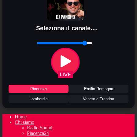
Seleziona il canale....
Piacenza
Emilia Romagna
Lombardia
Veneto e Trentino
Home
Chi siamo
Radio Sound
Piacenza24