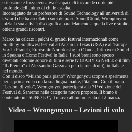
estensione e forza evocativa è capace di toccare le corde più
profonde dell’animo di chi lo ascolta.
Incoraggiato da un professore di Sound Technology all’università di
Oxford che ha ascoltato i suoi demo su SoundCloud, Wrongonyou
inizia la sua attività discografica parallelamente a quella live e subito
ottiene grandi riscontri.
Marco ha calcato i palchi di grandi festival internazionali come
South by Southwest festival ad Austin in Texas (USA) e all’Europa
Vox in Francia, Eurosonic Noorderslag in Olanda, Primavera Sound
in Spagna e Home Festival in Italia. I suoi brani sono spesso
diventati colonne sonore di film e serie tv (BABY su Netflix o il film
“IL Premio” di Alessandro Gassman per citarne alcuni), in Italia e
nel mondo.
Con il disco “Milano parla piano” Wrongonyou scopre e sperimenta
per la prima volta con la sua lingua madre, l’italiano. Con il brano
“Lezioni di volo”, Wrongonyou parteciperà alla 71ª edizione del
Festival di Sanremo nella categoria nuove proposte. Il brano è
contenuto in “SONO IO”, il nuovo album in uscita il 12 marzo.
Video – Wrongonyou – Lezioni di volo