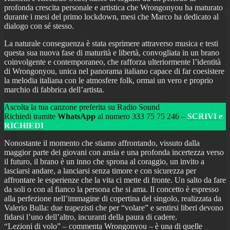
profonda crescita personale e artistica che Wrongonyou ha maturato
durante i mesi del primo lockdown, mesi che Marco ha dedicato al
dialogo con sé stesso.
La naturale conseguenza è stata esprimere attraverso musica e testi
questa sua nuova fase di maturità e libertà, convogliata in un brano
coinvolgente e contemporaneo, che rafforza ulteriormente l’identità
di Wrongonyou, unica nel panorama italiano capace di far coesistere
la melodia italiana con le atmosfere folk, ormai un vero e proprio
marchio di fabbrica dell’artista.
Ascolta la tua canzone preferita su Radio Sound
Richiedi tramite
WhatsApp
al numero 333 75 75 246 –
SCRIVI e
RICHIEDI
Nonostante il momento che stiamo affrontando, vissuto dalla
maggior parte dei giovani con ansia e una profonda incertezza verso
il futuro, il brano è un inno che sprona al coraggio, un invito a
lasciarsi andare, a lanciarsi senza timore e con sicurezza per
affrontare le esperienze che la vita ci mette di fronte. Un salto da fare
da soli o con al fianco la persona che si ama. Il concetto è espresso
alla perfezione nell’immagine di copertina del singolo, realizzata da
Valerio Bulla: due trapezisti che per “volare” e sentirsi liberi devono
fidarsi l’uno dell’altro, incuranti della paura di cadere.
“Lezioni di volo” – commenta Wrongonyou – è una di quelle