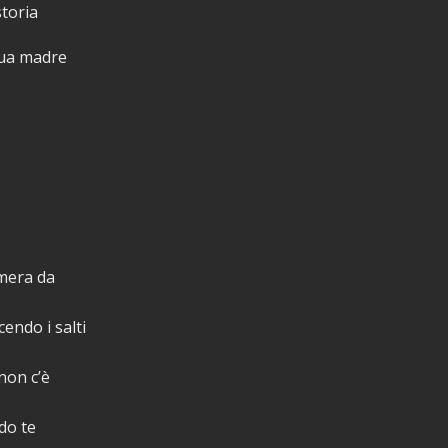
storia
tua madre
mera da
endo i salti
non c’è
do te