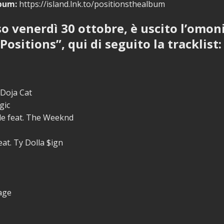
lbum:
https://island.lnk.to/positionsthealbum
so venerdì 30 ottobre, è uscito l’omo
ositions”, qui di seguito la tracklist:
 Doja Cat
gic
le feat. The Weeknd
eat. Ty Dolla $ign
age