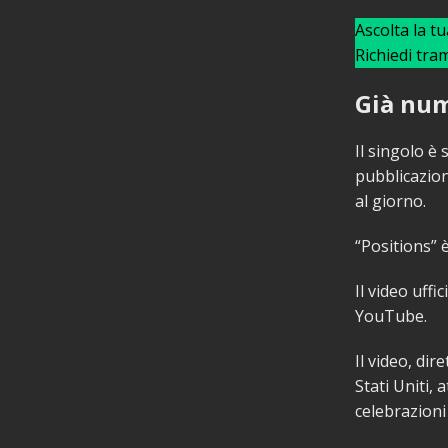
Ascolta la t
Richiedi tra
Già num
Il singolo è 
pubblicazion
al giorno.
“Positions” 
Il video uffi
YouTube.
Il video, di
Stati Uniti,
celebrazioni