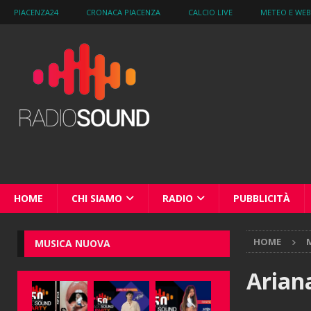
PIACENZA24
CRONACA PIACENZA
CALCIO LIVE
METEO E WE
HOME
CHI SIAMO
RADIO
PUBBLICITÀ
HOME
M
MUSICA NUOVA
Arian