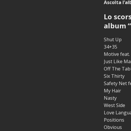
Ascolta l’a
Lo scor
album “P
Shut Up
34+35
Motive feat.
Just Like Ma
Off The Tab
Six Thirty
Safety Net f
My Hair
Nasty
West Side
Love Langu
Positions
Obvious