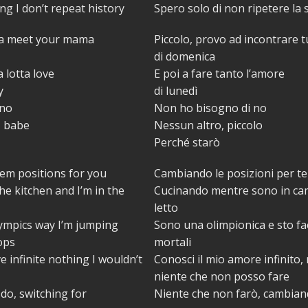
ing I don’t repeat history
Spero solo di non ripetere la 
na meet your mama
Piccolo, provo ad incontrare 
di domenica
 lotta love
E poi a fare tanto l’amore
y
di lunedì
 no
Non ho bisogno di no
, babe
Nessun altro, piccolo
Perché starò
em positions for you
Cambiando le posizioni per te
he kitchen and I’m in the
Cucinando mentre sono in ca
letto
lympics way I’m jumping
Sono una olimpionica e sto fac
ops
mortali
 infinite nothing I wouldn’t
Conosci il mio amore infinito, 
niente che non posso fare
 do, switching for
Niente che non farò, cambian