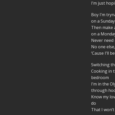
I’m just hop
Boy I’m try
on a Sunday
Then make a
on a Monda
Never need
No one else
‘Cause I’ll be
Switching th
Cooking in t
bedroom
I’m in the O
through ho
Know my love
do
That I won’t