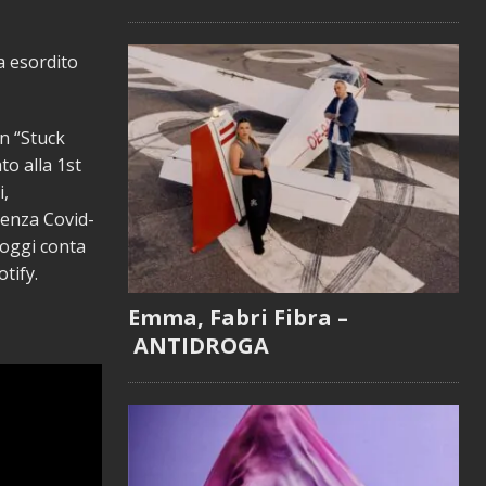
ha esordito
n “Stuck
to alla 1st
i,
genza Covid-
 oggi conta
tify.
Emma, Fabri Fibra –
ANTIDROGA