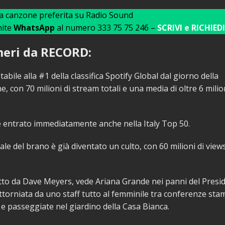
ua canzone preferita su Radio Sound
mite
WhatsApp
al numero 333 75 75 246 –
SCRIVI e RICHIEDI
eri da RECORD:
stabile alla #1 della classifica Spotify Global dal giorno della
e, con 70 milioni di stream totali e una media di oltre 6 milio
è entrato immediatamente anche nella Italy Top 50.
ciale del brano è già diventato un culto, con 60 milioni di view
retto da Dave Meyers, vede Ariana Grande nei panni del Presi
 attorniata da uno staff tutto al femminile tra conferenze sta
 e passeggiate nel giardino della Casa Bianca.