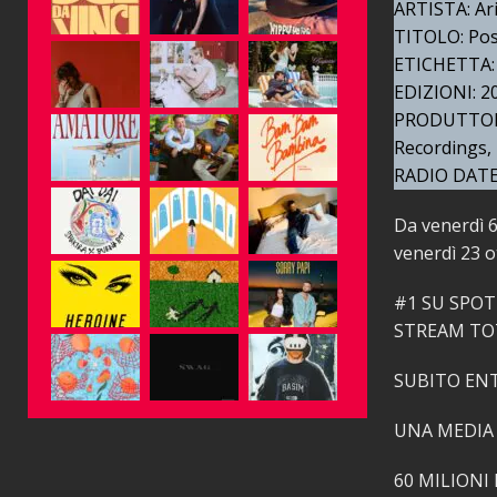
ARTISTA: Ar
TITOLO: Pos
ETICHETTA: 
EDIZIONI: 20
PRODUTTORE 
Recordings, 
RADIO DATE:
Da venerdì 
venerdì 23 o
#1 SU SPOT
STREAM TO
SUBITO ENT
UNA MEDIA 
60 MILIONI