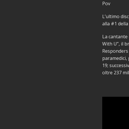
Pov
L’ultimo disc
alla #1 della
La cantante 
With U”, il b
Responders C
paramedici, 
19; successi
oltre 237 mi