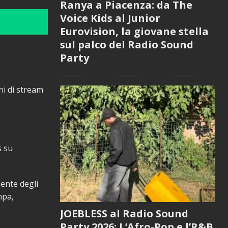
Ranya a Piacenza: da The
Voice Kids al Junior
Eurovision, la giovane stella
sul palco del Radio Sound
Party
ni di stream
s su
dente degli
mpa,
JOEBLESS al Radio Sound
Party 2026: L’Afro-Pop e l’R&B