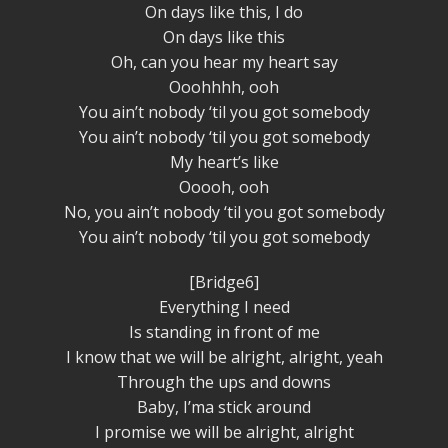
On days like this, I do
On days like this
Oh, can you hear my heart say
Ooohhhh, ooh
You ain’t nobody ‘til you got somebody
You ain’t nobody ‘til you got somebody
My heart’s like
Ooooh, ooh
No, you ain’t nobody ‘til you got somebody
You ain’t nobody ‘til you got somebody
[Bridge6]
Everything I need
Is standing in front of me
I know that we will be alright, alright, yeah
Through the ups and downs
Baby, I’ma stick around
I promise we will be alright, alright