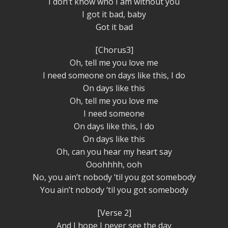
I don’t know who I am without you
I got it bad, baby
Got it bad
[Chorus3]
Oh, tell me you love me
I need someone on days like this, I do
On days like this
Oh, tell me you love me
I need someone
On days like this, I do
On days like this
Oh, can you hear my heart say
Ooohhhh, ooh
No, you ain’t nobody ‘til you got somebody
You ain’t nobody ‘til you got somebody
[Verse 2]
And I hope I never see the day