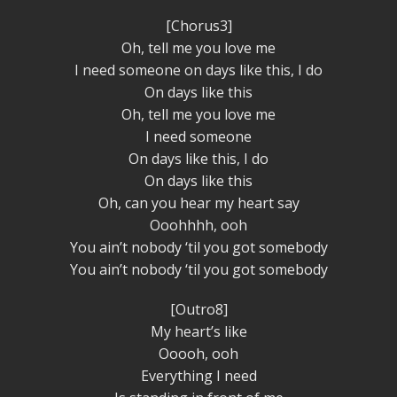
[Chorus3]
Oh, tell me you love me
I need someone on days like this, I do
On days like this
Oh, tell me you love me
I need someone
On days like this, I do
On days like this
Oh, can you hear my heart say
Ooohhhh, ooh
You ain’t nobody ‘til you got somebody
You ain’t nobody ‘til you got somebody
[Outro8]
My heart’s like
Ooooh, ooh
Everything I need