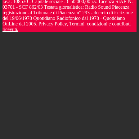
r.e.a. 108530 - Capitale sociale - € 50.000,00 i.v. Licenza SIAE N.
03701 - SCF 862/03 Testata giornalistica: Radio Sound Piacenza,
registrazione al Tribunale di Piacenza n° 293 - decreto di iscrizione
del 19/06/1978 Quotidiano Radiofonico dal 1978 - Quotidiano
OnLine dal 2005.
Privacy Policy, Termini, condizioni e contributi
ricevuti.