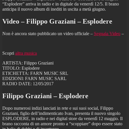
“Esplodere” arriva in radio e in digitale da venerdì 12/5. Il brano
anticipa il nuovo album di inediti in uscita a metà giugno.
Video – Filippo Graziani – Esplodere
Non è ancora stato pubblicato un video ufficiale –
Segnala Video
–
Scopri
altra musica
ARTISTA: Filippo Graziani
TITOLO: Esplodere
ETICHETTA: FARN MUSIC SRL
EDIZIONI: FARN MUSIC SARL
RADIO DATE: 12/05/2017
Filippo Graziani – Esplodere
Dopo numerosi indizi lanciati in rete e sui suoi social, Filippo
Graziani, figlio dell’indimenticato Ivan, presenta il nuovo singolo
ESPLODERE, in radio e nei digital store da venerdì 12 maggio. Il
brano racconta di un amore pronto a “scoppiare” dopo essere stato
in balia di dubbi e di incertezze.