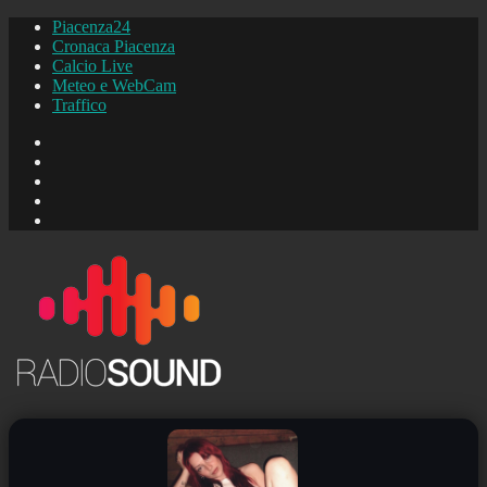
Piacenza24
Cronaca Piacenza
Calcio Live
Meteo e WebCam
Traffico
FB
Instagram
YouTube
FB
Piacenza24