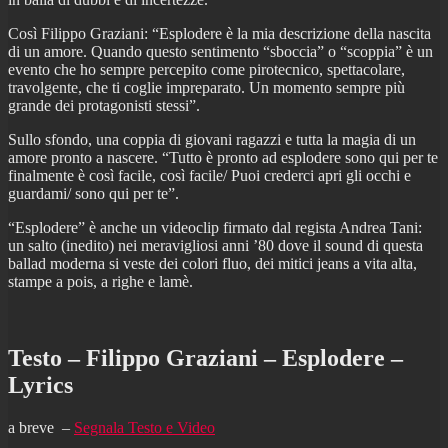
Così Filippo Graziani: “Esplodere è la mia descrizione della nascita
di un amore. Quando questo sentimento “sboccia” o “scoppia” è un
evento che ho sempre percepito come pirotecnico, spettacolare,
travolgente, che ti coglie impreparato. Un momento sempre più
grande dei protagonisti stessi”.
Sullo sfondo, una coppia di giovani ragazzi e tutta la magia di un
amore pronto a nascere. “Tutto è pronto ad esplodere sono qui per te
finalmente è così facile, così facile/ Puoi crederci apri gli occhi e
guardami/ sono qui per te”.
“Esplodere” è anche un videoclip firmato dal regista Andrea Tani:
un salto (inedito) nei meravigliosi anni ’80 dove il sound di questa
ballad moderna si veste dei colori fluo, dei mitici jeans a vita alta,
stampe a pois, a righe e lamè.
Testo – Filippo Graziani – Esplodere –
Lyrics
a breve –
Segnala Testo e Video