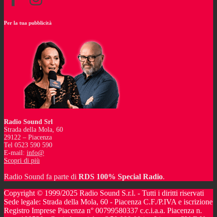
Per la tua pubblicità
Radio Sound Srl
Strada della Mola, 60
29122 – Piacenza
Tel 0523 590 590
E-mail:
info@
Scopri di più
Radio Sound fa parte di
RDS 100% Special Radio
.
Copyright © 1999/2025 Radio Sound S.r.l. - Tutti i diritti riservati
Sede legale: Strada della Mola, 60 - Piacenza C.F./P.IVA e iscrizione
Registro Imprese Piacenza n° 00799580337 c.c.i.a.a. Piacenza n.