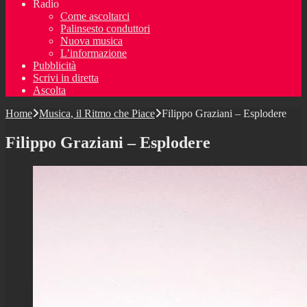
Radio
Come ascoltarci
Palinsesto conduttori
Nuova musica
L’informazione
Pubblicità
Scrivi in diretta
Ascolta
Home
Musica, il Ritmo che Piace
Filippo Graziani – Esplodere
Filippo Graziani – Esplodere