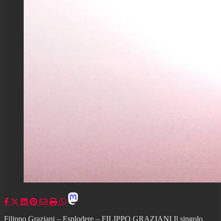
Filippo Graziani – Esplodere – FILIPPO GRAZIANI Il singolo