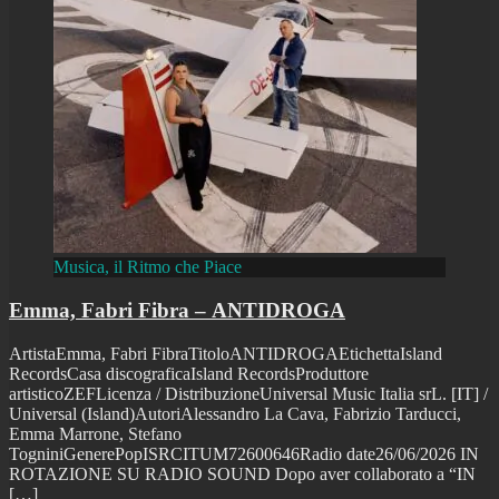
Musica, il Ritmo che Piace
Emma, Fabri Fibra – ANTIDROGA
ArtistaEmma, Fabri FibraTitoloANTIDROGAEtichettaIsland
RecordsCasa discograficaIsland RecordsProduttore
artisticoZEFLicenza / DistribuzioneUniversal Music Italia srL. [IT] /
Universal (Island)AutoriAlessandro La Cava, Fabrizio Tarducci,
Emma Marrone, Stefano
TogniniGenerePopISRCITUM72600646Radio date26/06/2026 IN
ROTAZIONE SU RADIO SOUND Dopo aver collaborato a “IN
[…]