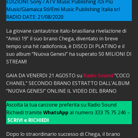
EDIZIONI: Sony / ATV Music Publishing /Di Più
Music/Giamaica Stl/Emi Music Publishing Italia srl
RADIO DATE: 21/08/2020
La giovane cantautrice italo-brasiliana rivelazione di
“Amici 19” il suo brano Chega, diventato in breve
tempo una hit radiofonica, è DISCO DI PLATINO e il
suo album “Nuova Genesi” ha superato 50 MILIONI DI
STREAM!
GAIA DA VENERDI 21 AGOSTO su
Radio Sound
“COCO
CHANEL” SECONDO BRANO ESTRATTO DALL’ALBUM
“NUOVA GENESI” ONLINE IL VIDEO DEL BRANO
Ascolta la tua canzone preferita su Radio Sound
Richiedi tramite
WhatsApp
al numero 333 75 75 246 –
SCRIVI e RICHIEDI
Dopo lo straordinario successo di Chega, il brano