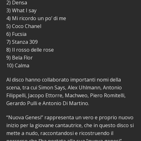
2) Densa
3) What I say
4) Mi ricordo un po’ di me
5) Coco Chanel
6) Fucsia
7) Stanza 309
8) Il rosso delle rose
9) Bela Flor
10) Calma
Al disco hanno collaborato importanti nomi della
scena, tra cui Simon Says, Alex Uhlmann, Antonio
Filippelli, Jacopo Ettorre, Machweo, Piero Romitelli,
Gerardo Pulli e Antonio Di Martino.
“Nuova Genesi” rappresenta un vero e proprio nuovo
inizio per la giovane cantautrice, che in questo disco si
mette a nudo, raccontandosi e ricostruendo il
percorso che l’ha portata alla sua “nuova genesi”