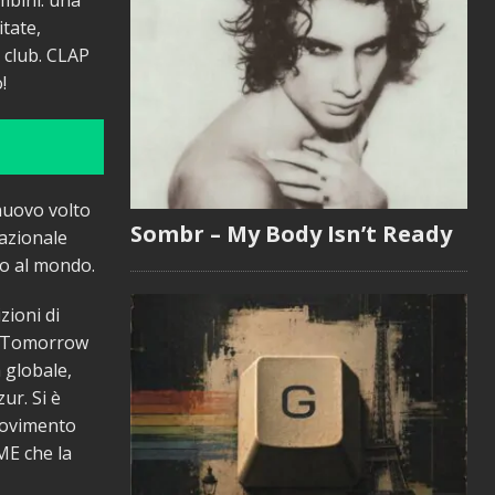
mbini: una
itate,
 club. CLAP
!
nuovo volto
Sombr – My Body Isn’t Ready
nazionale
to al mondo.
zioni di
a, Tomorrow
 globale,
ur. Si è
“movimento
ME che la