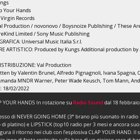
ungs
p Your Hands
Virgin Records
al Production / novonovo / Boysnoize Publishing / These Ar
reKind Limited / Sony Music Publishing
AFICA: Universal Music Italia S.r.l.
ARTISTICO: Produced by Kungs Additional production by 
ISTRIBUZIONE: Val Production
ten by Valentin Brunel, Alfredo Pignagnoli, Ivana Spagna, 
 Amanda MNDR Warner, Peter Wade Keusch, Tom Mann, And
 18/02/2022
 YOUR HANDS In rotazione su
Radio Sound
dal 18 febbraio
cesso di NEVER GOING HOME (3° brano più suonato in radio 
 di platino) e LIPSTICK (top10 radio per 3 mesi e ancora suo
ra il ritorno nei club con l’esplosiva CLAP YOUR HAND. Il 