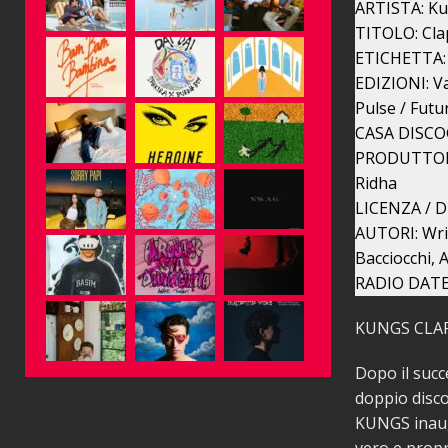
ARTISTA: K
TITOLO: Cla
ETICHETTA: 
EDIZIONI: V
Pulse / Futu
CASA DISCOGR
PRODUTTORE 
Ridha
LICENZA / D
AUTORI: Writ
Bacciocchi,
RADIO DATE:
KUNGS CLAP
Dopo il suc
doppio disco
KUNGS inaugu