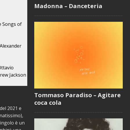
Madonna – Danceteria
e Songs of
Alexander
Ottavio
rew Jackson
Tommaso Paradiso – Agitare
coca cola
del 2021 e
natissimo),
singolo è un