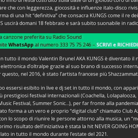
io inno di festa costruito sulla base di un gioioso coro di ba
re che con leggerezza, giocosità e influenze italo-disco rivis
rma di una hit “definitiva” che consacra KUNGS come il re dei
uscirà domani 18 febbraio e sarà subito suonabile in radio
ua canzone preferita su Radio Sound
mite
WhatsApp
al numero 333 75 75 246 –
SCRIVI e RICHIEDI
 in tutto il mondo Valentin Brunel AKA KUNGS è diventato il 
 elettronica d’oltralpe grazie al suo brano di successo inter
er questo, nel 2016, è stato l’artista francese più Shazzamma
 essersi esibito in live e dj set in tutto il mondo, con appari
più prestigiosi festival internazionali (Coachella, Lolapalooz
Music Festival, Summer Sonic…), per far fronte alla pandemia
o forma a un vero e proprio “digital club” chiamato Club Az
 con lo scopo di riunire le persone attorno alla musica, un 
l primo risultato dell’iniziativa è stata la hit NEVER GOING HO
lato in tutto il mondo durante l’estate del 2021.