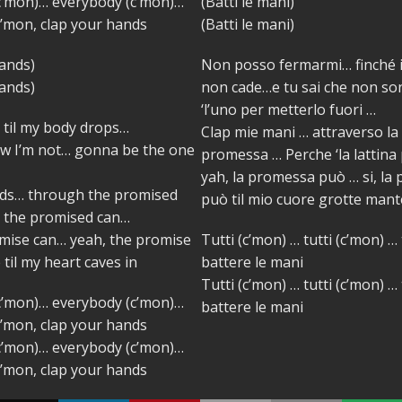
c’mon)… everybody (c’mon)…
(Batti le mani)
c’mon, clap your hands
(Batti le mani)
ands)
Non posso fermarmi… finché i
ands)
non cade…e tu sai che non so
‘l’uno per metterlo fuori …
… til my body drops…
Clap mie mani … attraverso la
w I’m not… gonna be the one
promessa … Perche ‘la lattin
yah, la promessa può … si, la
ds… through the promised
può til mio cuore grotte man
e the promised can…
omise can… yeah, the promise
Tutti (c’mon) … tutti (c’mon) … 
til my heart caves in
battere le mani
Tutti (c’mon) … tutti (c’mon) … 
c’mon)… everybody (c’mon)…
battere le mani
c’mon, clap your hands
c’mon)… everybody (c’mon)…
c’mon, clap your hands