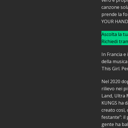
vero e propr
canzone sola
prende la fo
YOUR HANDS 
Ascolta la t
Richiedi tra
In Francia e
della musica
This Girl. P
Nel 2020 dopo
rilievo nei 
Land, Ultra 
KUNGS ha dat
creato così,
festante”: i
gente ha bal