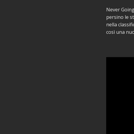
Never Going 
persino le st
nella classif
così una nuo