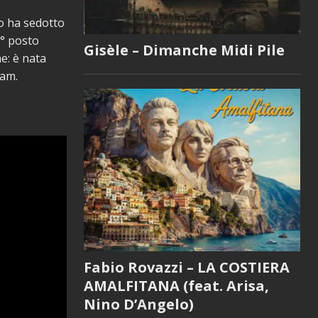
so ha sedotto
7° posto
Gisèle – Dimanche Midi Pile
he: è nata
eam.
Fabio Rovazzi – LA COSTIERA
AMALFITANA (feat. Arisa,
Nino D’Angelo)