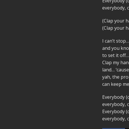
Everybody (
everybody, 
(Clap your h
(Clap your h
I can’t stop
and you kno
to set it off…
Clap my han
land… ‘caus
yah, the pr
can keep me 
Everybody (
everybody, 
Everybody (
everybody, 