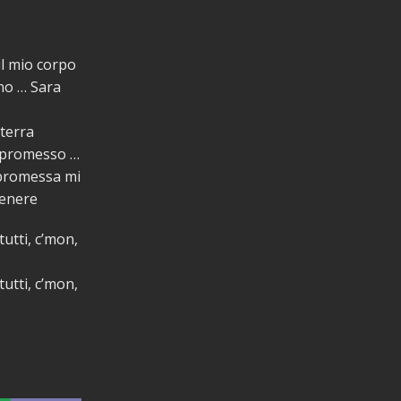
l mio corpo
no … Sara
 terra
a promesso …
 promessa mi
tenere
tutti, c’mon,
tutti, c’mon,