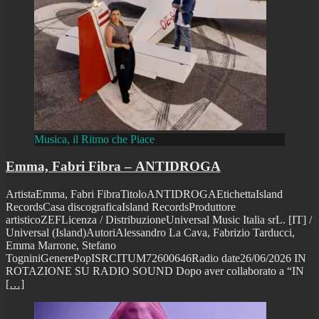
Musica, il Ritmo che Piace
Emma, Fabri Fibra – ANTIDROGA
ArtistaEmma, Fabri FibraTitoloANTIDROGAEtichettaIsland
RecordsCasa discograficaIsland RecordsProduttore
artisticoZEFLicenza / DistribuzioneUniversal Music Italia srL. [IT] /
Universal (Island)AutoriAlessandro La Cava, Fabrizio Tarducci,
Emma Marrone, Stefano
TogniniGenerePopISRCITUM72600646Radio date26/06/2026 IN
ROTAZIONE SU RADIO SOUND Dopo aver collaborato a “IN
[…]