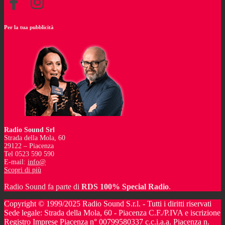
Per la tua pubblicità
Radio Sound Srl
Strada della Mola, 60
29122 – Piacenza
Tel 0523 590 590
E-mail:
info@
Scopri di più
Radio Sound fa parte di
RDS 100% Special Radio
.
Copyright © 1999/2025 Radio Sound S.r.l. - Tutti i diritti riservati
Sede legale: Strada della Mola, 60 - Piacenza C.F./P.IVA e iscrizione
Registro Imprese Piacenza n° 00799580337 c.c.i.a.a. Piacenza n.