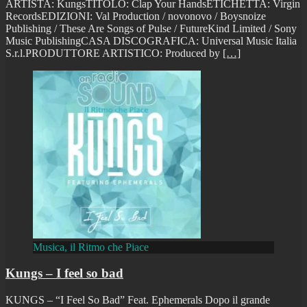
ARTISTA: KungsTITOLO: Clap Your HandsETICHETTA: Virgin
RecordsEDIZIONI: Val Production / novonovo / Boysnoize
Publishing / These Are Songs of Pulse / FutureKind Limited / Sony
Music PublishingCASA DISCOGRAFICA: Universal Music Italia
S.r.l.PRODUTTORE ARTISTICO: Produced by
[…]
Musica, il Ritmo che Piace
Kungs – I feel so bad
KUNGS – “I Feel So Bad” Feat. Ephemerals Dopo il grande