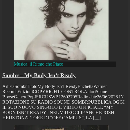
Musica, il Ritmo che Piace
Sombr – My Body Isn’t Ready
ArtistaSombrTitoloMy Body Isn’t ReadyEtichettaWarner
RecordsEdizioniCOPYRIGHT CONTROLAutoriShane
BooseGenerePopISRCUSWB12602705Radio date26/06/2026 IN
ROTAZIONE SU RADIO SOUND SOMBRPUBBLICA OGGI
IL SUO NUOVO SINGOLO E VIDEO UFFICIALE “MY
BODY ISN’T READY” NEL VIDEOCLIP ANCHE JOSH
HEUSTONATTORE DI “OFF CAMPUS”, LA
[…]