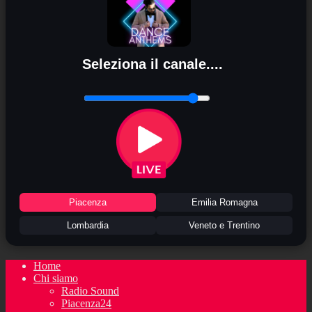
Seleziona il canale....
Piacenza
Emilia Romagna
Lombardia
Veneto e Trentino
Home
Chi siamo
Radio Sound
Piacenza24