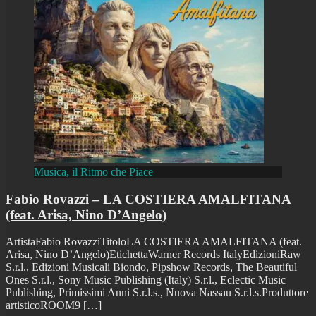
Musica, il Ritmo che Piace
Fabio Rovazzi – LA COSTIERA AMALFITANA
(feat. Arisa, Nino D’Angelo)
ArtistaFabio RovazziTitoloLA COSTIERA AMALFITANA (feat.
Arisa, Nino D’Angelo)EtichettaWarner Records ItalyEdizioniRaw
S.r.l., Edizioni Musicali Biondo, Pipshow Records, The Beautiful
Ones S.r.l., Sony Music Publishing (Italy) S.r.l., Eclectic Music
Publishing, Primissimi Anni S.r.l.s., Nuova Nassau S.r.l.s.Produttore
artisticoROOM9
[…]