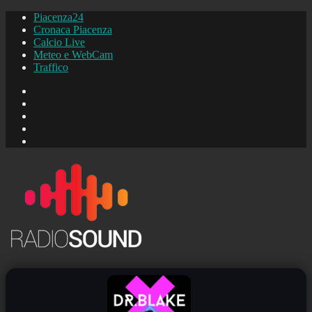
Piacenza24
Cronaca Piacenza
Calcio Live
Meteo e WebCam
Traffico
FB
Instagram
YouTube
FB
Piacenza24