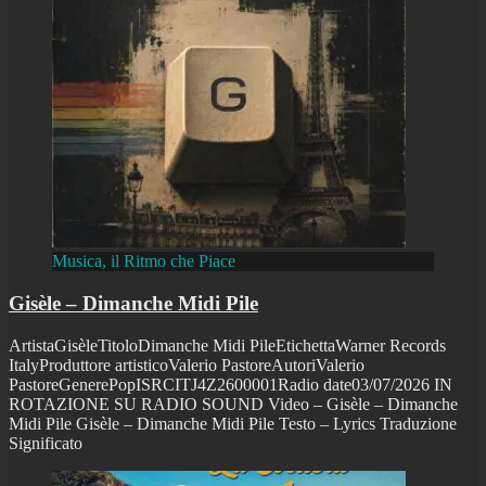
Musica, il Ritmo che Piace
Gisèle – Dimanche Midi Pile
ArtistaGisèleTitoloDimanche Midi PileEtichettaWarner Records
ItalyProduttore artisticoValerio PastoreAutoriValerio
PastoreGenerePopISRCITJ4Z2600001Radio date03/07/2026 IN
ROTAZIONE SU RADIO SOUND Video – Gisèle – Dimanche
Midi Pile Gisèle – Dimanche Midi Pile Testo – Lyrics Traduzione
Significato