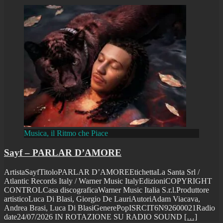
Musica, il Ritmo che Piace
Sayf – PARLAR D’AMORE
ArtistaSayfTitoloPARLAR D’AMOREEtichettaLa Santa Srl /
Atlantic Records Italy / Warner Music ItalyEdizioniCOPYRIGHT
CONTROLCasa discograficaWarner Music Italia S.r.l.Produttore
artisticoLuca Di Blasi, Giorgio De LauriAutoriAdam Viacava,
Andrea Brasi, Luca Di BlasiGenerePopISRCIT6N92600021Radio
date24/07/2026 IN ROTAZIONE SU RADIO SOUND
[…]