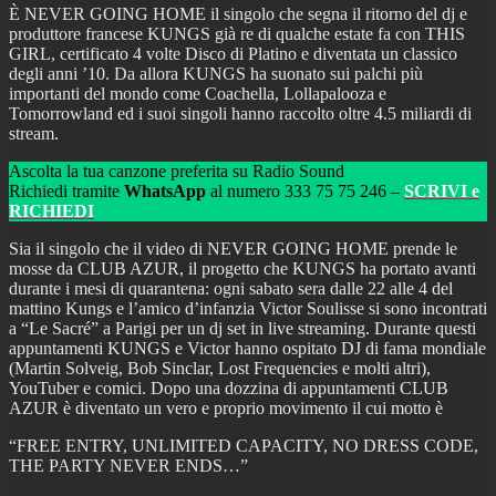
È NEVER GOING HOME il singolo che segna il ritorno del dj e
produttore francese KUNGS già re di qualche estate fa con THIS
GIRL, certificato 4 volte Disco di Platino e diventata un classico
degli anni ’10. Da allora KUNGS ha suonato sui palchi più
importanti del mondo come Coachella, Lollapalooza e
Tomorrowland ed i suoi singoli hanno raccolto oltre 4.5 miliardi di
stream.
Ascolta la tua canzone preferita su Radio Sound
Richiedi tramite
WhatsApp
al numero 333 75 75 246 –
SCRIVI e
RICHIEDI
Sia il singolo che il video di NEVER GOING HOME prende le
mosse da CLUB AZUR, il progetto che KUNGS ha portato avanti
durante i mesi di quarantena: ogni sabato sera dalle 22 alle 4 del
mattino Kungs e l’amico d’infanzia Victor Soulisse si sono incontrati
a “Le Sacré” a Parigi per un dj set in live streaming. Durante questi
appuntamenti KUNGS e Victor hanno ospitato DJ di fama mondiale
(Martin Solveig, Bob Sinclar, Lost Frequencies e molti altri),
YouTuber e comici. Dopo una dozzina di appuntamenti CLUB
AZUR è diventato un vero e proprio movimento il cui motto è
“FREE ENTRY, UNLIMITED CAPACITY, NO DRESS CODE,
THE PARTY NEVER ENDS…”