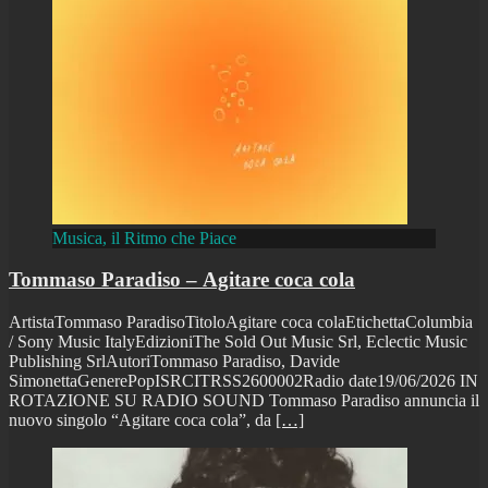
Musica, il Ritmo che Piace
Tommaso Paradiso – Agitare coca cola
ArtistaTommaso ParadisoTitoloAgitare coca colaEtichettaColumbia
/ Sony Music ItalyEdizioniThe Sold Out Music Srl, Eclectic Music
Publishing SrlAutoriTommaso Paradiso, Davide
SimonettaGenerePopISRCITRSS2600002Radio date19/06/2026 IN
ROTAZIONE SU RADIO SOUND Tommaso Paradiso annuncia il
nuovo singolo “Agitare coca cola”, da
[…]