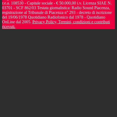
r.e.a. 108530 - Capitale sociale - € 50.000,00 i.v. Licenza SIAE N.
03701 - SCF 862/03 Testata giornalistica: Radio Sound Piacenza,
registrazione al Tribunale di Piacenza n° 293 - decreto di iscrizione
del 19/06/1978 Quotidiano Radiofonico dal 1978 - Quotidiano
OnLine dal 2005.
Privacy Policy, Termini, condizioni e contributi
ricevuti.